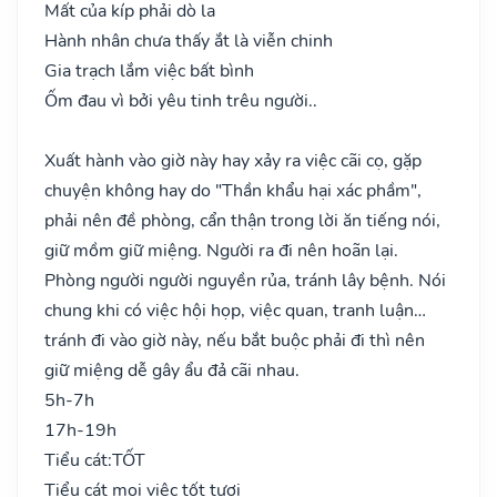
Mất của kíp phải dò la
Hành nhân chưa thấy ắt là viễn chinh
Gia trạch lắm việc bất bình
Ốm đau vì bởi yêu tinh trêu người..
Xuất hành vào giờ này hay xảy ra việc cãi cọ, gặp
chuyện không hay do "Thần khẩu hại xác phầm",
phải nên đề phòng, cẩn thận trong lời ăn tiếng nói,
giữ mồm giữ miệng. Người ra đi nên hoãn lại.
Phòng người người nguyền rủa, tránh lây bệnh. Nói
chung khi có việc hội họp, việc quan, tranh luận…
tránh đi vào giờ này, nếu bắt buộc phải đi thì nên
giữ miệng dễ gây ẩu đả cãi nhau.
5h-7h
17h-19h
Tiểu cát:
TỐT
Tiểu cát mọi việc tốt tươi