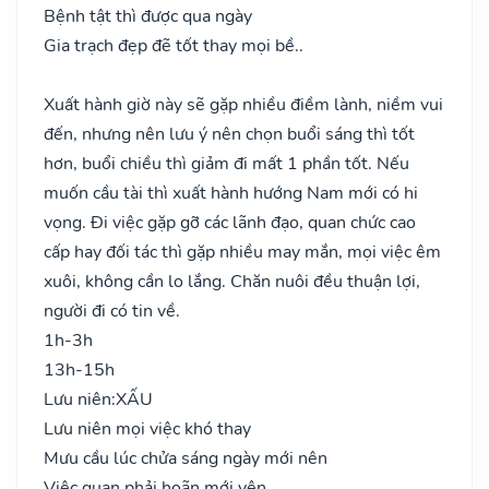
Bệnh tật thì được qua ngày
Gia trạch đẹp đẽ tốt thay mọi bề..
Xuất hành giờ này sẽ gặp nhiều điềm lành, niềm vui
đến, nhưng nên lưu ý nên chọn buổi sáng thì tốt
hơn, buổi chiều thì giảm đi mất 1 phần tốt. Nếu
muốn cầu tài thì xuất hành hướng Nam mới có hi
vọng. Đi việc gặp gỡ các lãnh đạo, quan chức cao
cấp hay đối tác thì gặp nhiều may mắn, mọi việc êm
xuôi, không cần lo lắng. Chăn nuôi đều thuận lợi,
người đi có tin về.
1h-3h
13h-15h
Lưu niên:
XẤU
Lưu niên mọi việc khó thay
Mưu cầu lúc chửa sáng ngày mới nên
Việc quan phải hoãn mới yên