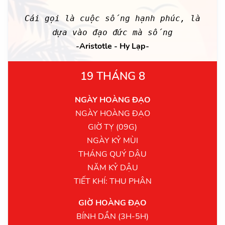
Cái gọi là cuộc sống hạnh phúc, là
dựa vào đạo đức mà sống
-Aristotle - Hy Lạp-
19 THÁNG 8
NGÀY HOÀNG ĐẠO
NGÀY HOÀNG ĐẠO
GIỜ TỴ (09G)
NGÀY KỶ MÙI
THÁNG QUÝ DẬU
NĂM KỶ DẬU
TIẾT KHÍ: THU PHÂN
GIỜ HOÀNG ĐẠO
BÍNH DẦN (3H-5H)