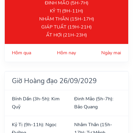
ĐINH MÃO (5H-7H)
KỶ TỊ (9H-11H)
NHÂM THÂN (15H-17H)
GIÁP TUẤT (19H-21H)
ẤT HỢI (21H-23H)
Hôm qua
Hôm nay
Ngày mai
Giờ Hoàng đạo 26/09/2029
Bính Dần (3h-5h): Kim
Đinh Mão (5h-7h):
Quỹ
Bảo Quang
Kỷ Tị (9h-11h): Ngọc
Nhâm Thân (15h-
Đường
17h): Tư Mệnh