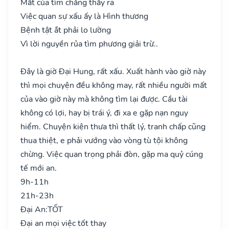
Mất của tìm chẳng thấy ra
Việc quan sự xấu ấy là Hình thương
Bệnh tật ắt phải lo lường
Vì lời nguyền rủa tìm phương giải trừ..
Đây là giờ Đại Hung, rất xấu. Xuất hành vào giờ này
thì mọi chuyện đều không may, rất nhiều người mất
của vào giờ này mà không tìm lại được. Cầu tài
không có lợi, hay bị trái ý, đi xa e gặp nạn nguy
hiểm. Chuyện kiện thưa thì thất lý, tranh chấp cũng
thua thiệt, e phải vướng vào vòng tù tội không
chừng. Việc quan trọng phải đòn, gặp ma quỷ cúng
tế mới an.
9h-11h
21h-23h
Đại An:
TỐT
Đại an mọi việc tốt thay