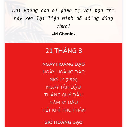
Khi không còn ai ghen tị với bạn thì
hãy xem lại liệu mình đã sống đúng
chưa?
-M.Ghenin-
21 THÁNG 8
NGÀY HOÀNG ĐẠO
NGÀY HOÀNG ĐẠO
GIỜ TỴ (09G)
NGÀY TÂN DẬU
THÁNG QUÝ DẬU
NĂM KỶ DẬU
TIẾT KHÍ: THU PHÂN
GIỜ HOÀNG ĐẠO