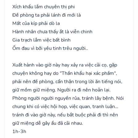
Xích khẩu lắm chuyên thị phi
Đề phòng ta phải lánh đi mới là
Mất của kíp phải dò la
Hành nhân chưa thấy ắt là viễn chinh
Gia trạch lắm việc bất bình
Ốm đau vì bởi yêu tinh trêu người..
Xuất hành vào giờ này hay xảy ra việc cãi cọ, gặp
chuyện không hay do "Thần khẩu hại xác phầm",
phải nên đề phòng, cẩn thận trong lời ăn tiếng nói,
giữ mồm giữ miệng. Người ra đi nên hoãn lại.
Phòng người người nguyền rủa, tránh lây bệnh. Nói
chung khi có việc hội họp, việc quan, tranh luận…
tránh đi vào giờ này, nếu bắt buộc phải đi thì nên
giữ miệng dễ gây ẩu đả cãi nhau.
1h-3h