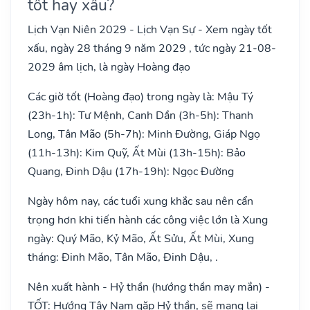
tốt hay xấu?
Lịch Vạn Niên 2029 - Lịch Vạn Sự - Xem ngày tốt
xấu, ngày 28 tháng 9 năm 2029 , tức ngày 21-08-
2029 âm lịch, là ngày Hoàng đạo
Các giờ tốt (Hoàng đạo) trong ngày là: Mậu Tý
(23h-1h): Tư Mệnh, Canh Dần (3h-5h): Thanh
Long, Tân Mão (5h-7h): Minh Đường, Giáp Ngọ
(11h-13h): Kim Quỹ, Ất Mùi (13h-15h): Bảo
Quang, Đinh Dậu (17h-19h): Ngọc Đường
Ngày hôm nay, các tuổi xung khắc sau nên cẩn
trọng hơn khi tiến hành các công việc lớn là Xung
ngày: Quý Mão, Kỷ Mão, Ất Sửu, Ất Mùi, Xung
tháng: Đinh Mão, Tân Mão, Đinh Dậu, .
Nên xuất hành - Hỷ thần (hướng thần may mắn) -
TỐT: Hướng Tây Nam gặp Hỷ thần, sẽ mang lại