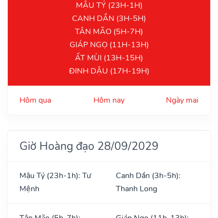
MẬU TÝ (23H-1H)
CANH DẦN (3H-5H)
TÂN MÃO (5H-7H)
GIÁP NGỌ (11H-13H)
ẤT MÙI (13H-15H)
ĐINH DẬU (17H-19H)
Hôm qua
Hôm nay
Ngày mai
Giờ Hoàng đạo 28/09/2029
Mậu Tý (23h-1h): Tư
Canh Dần (3h-5h):
Mệnh
Thanh Long
Tân Mão (5h-7h):
Giáp Ngọ (11h-13h):