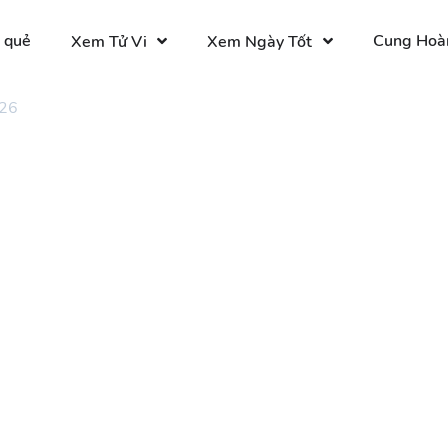
 quẻ
Cung Hoà
Xem Tử Vi
Xem Ngày Tốt
 26