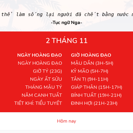
 thể làm sống lại người đã chết bằng nước 
-Tục ngữ Nga-
2 THÁNG 11
NGÀY HOÀNG ĐẠO
GIỜ HOÀNG ĐẠO
NGÀY HOÀNG ĐẠO
MẬU DẦN (3H-5H)
GIỜ TÝ (23G)
KỶ MÃO (5H-7H)
NGÀY ẤT SỬU
TÂN TỊ (9H-11H)
THÁNG MẬU TÝ
GIÁP THÂN (15H-17H)
NĂM CANH TUẤT
BÍNH TUẤT (19H-21H)
TIẾT KHÍ: TIỂU TUYẾT
ĐINH HỢI (21H-23H)
Hôm nay