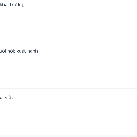
; khai trương
ưới hỏi; xuất hành
i việc