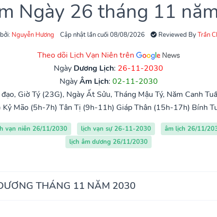
âm Ngày 26 tháng 11 nă
 bởi:
Nguyễn Hương
Cập nhật lần cuối 08/08/2026
Reviewed By
Trần 
Theo dõi Lịch Vạn Niên trên
Ngày
Dương Lịch
:
26-11-2030
Ngày
Âm Lịch
:
02-11-2030
đạo, Giờ Tý (23G), Ngày Ất Sửu, Tháng Mậu Tý, Năm Canh Tuất
)
Kỷ Mão (5h-7h)
Tân Tị (9h-11h)
Giáp Thân (15h-17h)
Bính T
ch vạn niên 26/11/2030
lịch vạn sự 26-11-2030
âm lịch 26/11/20
lịch âm dương 26/11/2030
 DƯƠNG THÁNG 11 NĂM 2030