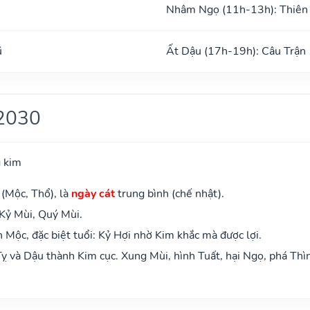
Nhâm Ngọ (11h-13h): Thiên
ũ
Ất Dậu (17h-19h): Câu Trận
2030
 kim
 (Mộc, Thổ), là
ngày cát
trung bình (chế nhật).
 Kỷ Mùi, Quý Mùi.
Mộc, đặc biệt tuổi: Kỷ Hợi nhờ Kim khắc mà được lợi.
ỵ và Dậu thành Kim cục. Xung Mùi, hình Tuất, hại Ngọ, phá Thì