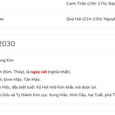
Canh Thân (15h-17h): Bạ
ao
Quý Hợi (21h-23h): Nguy
2030
ong Kim
n (Kim, Thủy), là
ngày cát
(nghĩa nhật).
i: Đinh Mão, Tân Mão.
Mộc, đặc biệt tuổi: Kỷ Hợi nhờ Kim khắc mà được lợi.
 Sửu và Tỵ thành Kim cục. Xung Mão, hình Dậu, hại Tuất, phá T