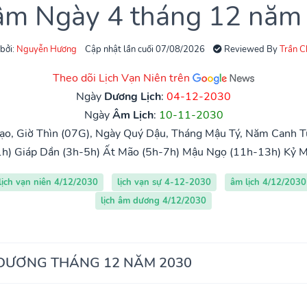
 âm Ngày 4 tháng 12 năm
 bởi:
Nguyễn Hương
Cập nhật lần cuối 07/08/2026
Reviewed By
Trần 
Theo dõi Lịch Vạn Niên trên
Ngày
Dương Lịch
:
04-12-2030
Ngày
Âm Lịch
:
10-11-2030
o, Giờ Thìn (07G), Ngày Quý Dậu, Tháng Mậu Tý, Năm Canh Tu
h)
Giáp Dần (3h-5h)
Ất Mão (5h-7h)
Mậu Ngọ (11h-13h)
Kỷ M
lịch vạn niên 4/12/2030
lịch vạn sự 4-12-2030
âm lịch 4/12/2030
lịch âm dương 4/12/2030
 DƯƠNG THÁNG 12 NĂM 2030