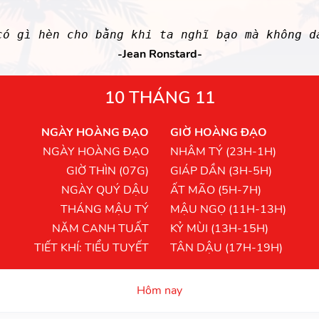
có gì hèn cho bằng khi ta nghĩ bạo mà không d
-Jean Ronstard-
10 THÁNG 11
NGÀY HOÀNG ĐẠO
GIỜ HOÀNG ĐẠO
NGÀY HOÀNG ĐẠO
NHÂM TÝ (23H-1H)
GIỜ THÌN (07G)
GIÁP DẦN (3H-5H)
NGÀY QUÝ DẬU
ẤT MÃO (5H-7H)
THÁNG MẬU TÝ
MẬU NGỌ (11H-13H)
NĂM CANH TUẤT
KỶ MÙI (13H-15H)
TIẾT KHÍ: TIỂU TUYẾT
TÂN DẬU (17H-19H)
Hôm nay