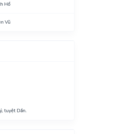
ch Hổ
ên Vũ
ý, tuyệt Dần.