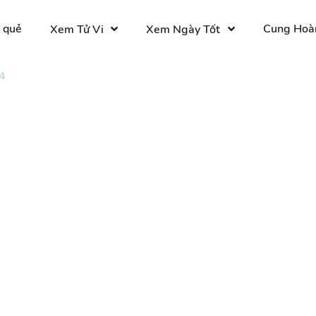
 quẻ
Cung Hoà
Xem Tử Vi
Xem Ngày Tốt
4