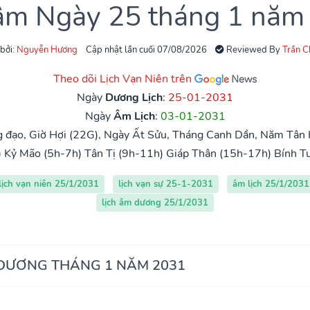
 âm Ngày 25 tháng 1 năm
 bởi:
Nguyễn Hương
Cập nhật lần cuối 07/08/2026
Reviewed By
Trần 
Theo dõi Lịch Vạn Niên trên
Ngày
Dương Lịch
:
25-01-2031
Ngày
Âm Lịch
:
03-01-2031
 đạo, Giờ Hợi (22G), Ngày Ất Sửu, Tháng Canh Dần, Năm Tân H
)
Kỷ Mão (5h-7h)
Tân Tị (9h-11h)
Giáp Thân (15h-17h)
Bính T
lịch vạn niên 25/1/2031
lịch vạn sự 25-1-2031
âm lịch 25/1/2031
lịch âm dương 25/1/2031
 DƯƠNG THÁNG 1 NĂM 2031