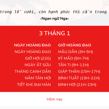
rong lễ cưới, còn hạnh phúc thì cần trong
-Ngạn ngữ Nga-
3 THÁNG 1
NGÀY HOÀNG ĐẠO
GIỜ HOÀNG ĐẠO
NGÀY HOÀNG ĐẠO
MẬU DẦN (3H-5H)
GIỜ HỢI (22G)
KỶ MÃO (5H-7H)
NGÀY ẤT SỬU
TÂN TỊ (9H-11H)
THÁNG CANH DẦN
GIÁP THÂN (15H-17H)
NĂM TÂN HỢI
BÍNH TUẤT (19H-21H)
TIẾT KHÍ: ĐẠI HÀN
ĐINH HỢI (21H-23H)
Hôm nay