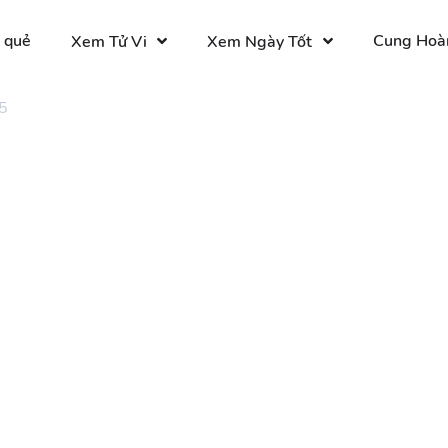
 quẻ
Cung Hoà
Xem Tử Vi
Xem Ngày Tốt
5