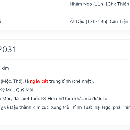
Nhâm Ngọ (11h-13h): Thiên
ũ
Ất Dậu (17h-19h): Câu Trận
2031
 kim
 (Mộc, Thổ), là
ngày cát
trung bình (chế nhật).
 Kỷ Mùi, Quý Mùi.
Mộc, đặc biệt tuổi: Kỷ Hợi nhờ Kim khắc mà được lợi.
ỵ và Dậu thành Kim cục. Xung Mùi, hình Tuất, hại Ngọ, phá Thì