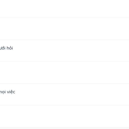
ưới hỏi
ọi việc