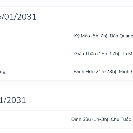
5/01/2031
Kỷ Mão (5h-7h): Bảo Quan
Giáp Thân (15h-17h): Tư 
ong
Đinh Hợi (21h-23h): Minh 
01/2031
Đinh Sửu (1h-3h): Chu Tước