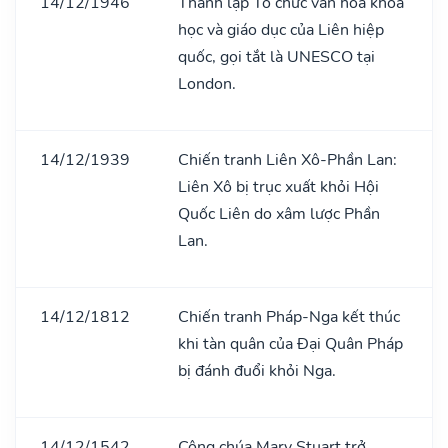
14/12/1946
Thành lập Tổ chức vǎn hoá khoa
học và giáo dục của Liên hiệp
quốc, gọi tắt là UNESCO tại
London.
14/12/1939
Chiến tranh Liên Xô-Phần Lan:
Liên Xô bị trục xuất khỏi Hội
Quốc Liên do xâm lược Phần
Lan.
14/12/1812
Chiến tranh Pháp-Nga kết thúc
khi tàn quân của Đại Quân Pháp
bị đánh đuổi khỏi Nga.
14/12/1542
Công chúa Mary Stuart trở