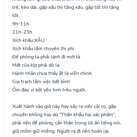
trệ, kéo dài, gặp xấu thì tăng xấu, gặp tốt thì tăng
tốt.
9h-11h
21h-23h
Xích khẩu:
XẤU
Xích khẩu lắm chuyên thị phi
Đề phòng ta phải lánh đi mới là
Mất của kíp phải dò la
Hành nhân chưa thấy ắt là viễn chinh
Gia trạch lắm việc bất bình
Ốm đau vì bởi yêu tinh trêu người..
Xuất hành vào giờ này hay xảy ra việc cãi cọ, gặp
chuyện không hay do "Thần khẩu hại xác phầm",
phải nên đề phòng, cẩn thận trong lời ăn tiếng nói,
giữ mồm giữ miệng. Người ra đi nên hoãn lại.