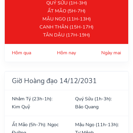
QUÝ SỬU (1H-3H)
ẤT MÃO (5H-7H)
MẬU NGỌ (11H-13H)
CANH THÂN (15H-17H)
TÂN DẬU (17H-19H)
Hôm qua
Hôm nay
Ngày mai
Giờ Hoàng đạo 14/12/2031
Nhâm Tý (23h-1h):
Quý Sửu (1h-3h):
Kim Quỹ
Bảo Quang
Ất Mão (5h-7h): Ngọc
Mậu Ngọ (11h-13h):
Đường
Tư Mệnh