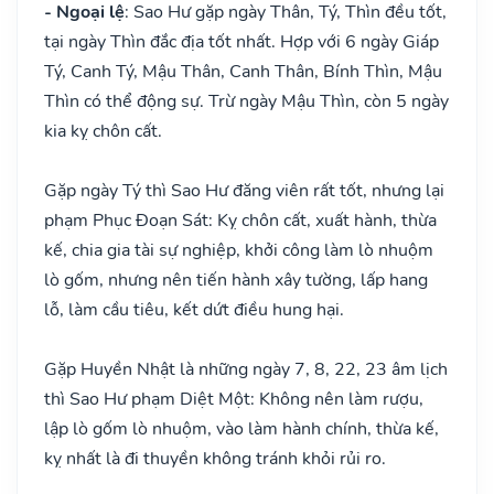
- Ngoại lệ
: Sao Hư gặp ngày Thân, Tý, Thìn đều tốt,
tại ngày Thìn đắc địa tốt nhất. Hợp với 6 ngày Giáp
Tý, Canh Tý, Mậu Thân, Canh Thân, Bính Thìn, Mậu
Thìn có thể động sự. Trừ ngày Mậu Thìn, còn 5 ngày
kia kỵ chôn cất.
Gặp ngày Tý thì Sao Hư đăng viên rất tốt, nhưng lại
phạm Phục Đoạn Sát: Kỵ chôn cất, xuất hành, thừa
kế, chia gia tài sự nghiệp, khởi công làm lò nhuộm
lò gốm, nhưng nên tiến hành xây tường, lấp hang
lỗ, làm cầu tiêu, kết dứt điều hung hại.
Gặp Huyền Nhật là những ngày 7, 8, 22, 23 âm lịch
thì Sao Hư phạm Diệt Một: Không nên làm rượu,
lập lò gốm lò nhuộm, vào làm hành chính, thừa kế,
kỵ nhất là đi thuyền không tránh khỏi rủi ro.