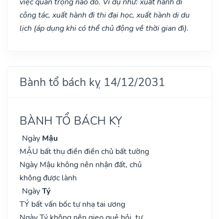
việc quan trọng nào đó. Ví dụ như: xuất hành đi
công tác, xuất hành đi thi đại học, xuất hành di du
lịch (áp dụng khi có thể chủ động về thời gian đi).
Bành tổ bách kỵ 14/12/2031
BÀNH TỔ BÁCH KỴ
Ngày
Mậu
MẬU bất thụ điền điền chủ bất tường
Ngày Mậu không nên nhận đất, chủ
không được lành
Ngày
Tý
TÝ bất vấn bốc tự nhạ tai ương
Ngày Tý không nên gieo quẻ hỏi, tự