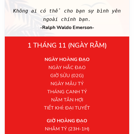
Không ai có thể cho bạn sự bình yên
ngoài chính bạn.
-Ralph Waldo Emerson-
1 THÁNG 11 (NGÀY RẰM)
NGÀY HOÀNG ĐẠO
NGÀY HẮC ĐẠO
GIỜ SỬU (02G)
NGÀY MẬU TÝ
THÁNG CANH TÝ
NĂM TÂN HỢI
TIẾT KHÍ: ĐẠI TUYẾT
GIỜ HOÀNG ĐẠO
NHÂM TÝ (23H-1H)