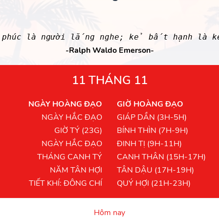
h phúc là người lắng nghe; kẻ bất hạnh là 
-Ralph Waldo Emerson-
11 THÁNG 11
NGÀY HOÀNG ĐẠO
GIỜ HOÀNG ĐẠO
NGÀY HẮC ĐẠO
GIÁP DẦN (3H-5H)
GIỜ TÝ (23G)
BÍNH THÌN (7H-9H)
NGÀY HẮC ĐẠO
ĐINH TỊ (9H-11H)
THÁNG CANH TÝ
CANH THÂN (15H-17H)
NĂM TÂN HỢI
TÂN DẬU (17H-19H)
TIẾT KHÍ: ĐÔNG CHÍ
QUÝ HỢI (21H-23H)
Hôm nay