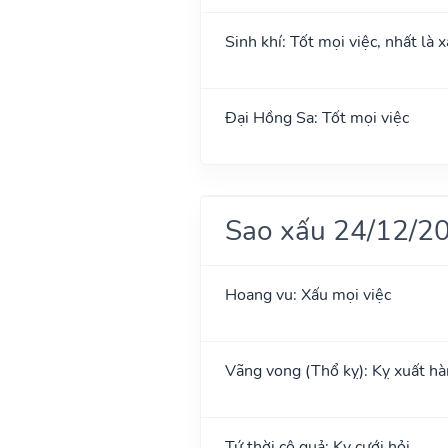
Sinh khí: Tốt mọi việc, nhất là 
Đại Hồng Sa: Tốt mọi việc
Sao xấu 24/12/2
Hoang vu: Xấu mọi việc
Vãng vong (Thổ kỵ): Kỵ xuất hành
Tứ thời cô quả: Kỵ cưới hỏi