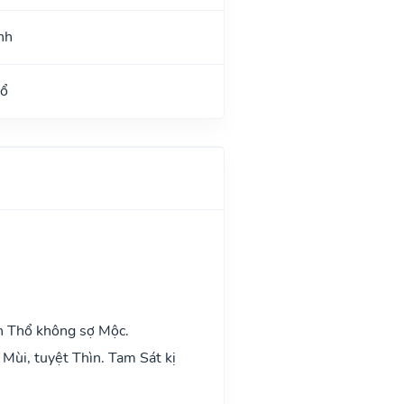
nh
Hổ
h Thổ không sợ Mộc.
Mùi, tuyệt Thìn. Tam Sát kị