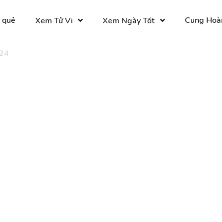
 quẻ
Cung Hoà
Xem Tử Vi
Xem Ngày Tốt
 24