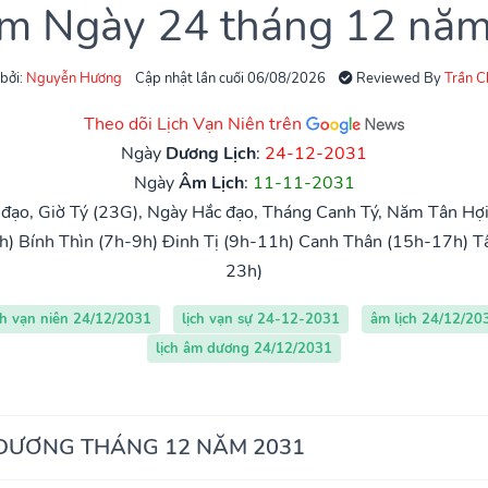
âm Ngày 24 tháng 12 nă
 bởi:
Nguyễn Hương
Cập nhật lần cuối 06/08/2026
Reviewed By
Trần 
Theo dõi Lịch Vạn Niên trên
Ngày
Dương Lịch
:
24-12-2031
Ngày
Âm Lịch
:
11-11-2031
đạo, Giờ Tý (23G), Ngày Hắc đạo, Tháng Canh Tý, Năm Tân Hợi
h)
Bính Thìn (7h-9h)
Đinh Tị (9h-11h)
Canh Thân (15h-17h)
T
23h)
ch vạn niên 24/12/2031
lịch vạn sự 24-12-2031
âm lịch 24/12/20
lịch âm dương 24/12/2031
 DƯƠNG THÁNG 12 NĂM 2031