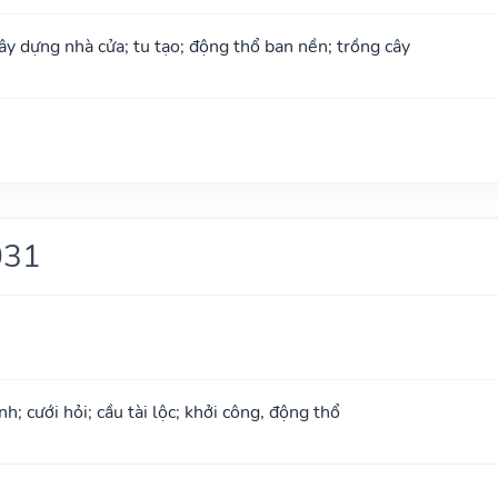
xây dựng nhà cửa; tu tạo; động thổ ban nền; trồng cây
031
; cưới hỏi; cầu tài lộc; khởi công, động thổ