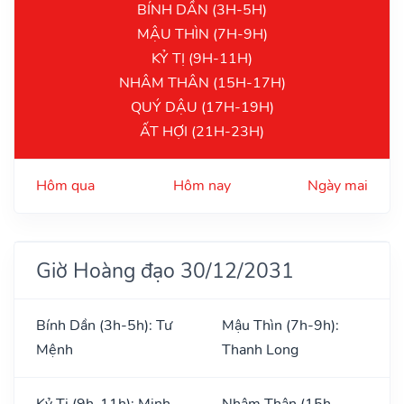
BÍNH DẦN (3H-5H)
MẬU THÌN (7H-9H)
KỶ TỊ (9H-11H)
NHÂM THÂN (15H-17H)
QUÝ DẬU (17H-19H)
ẤT HỢI (21H-23H)
Hôm qua
Hôm nay
Ngày mai
Giờ Hoàng đạo 30/12/2031
Bính Dần (3h-5h): Tư
Mậu Thìn (7h-9h):
Mệnh
Thanh Long
Kỷ Tị (9h-11h): Minh
Nhâm Thân (15h-