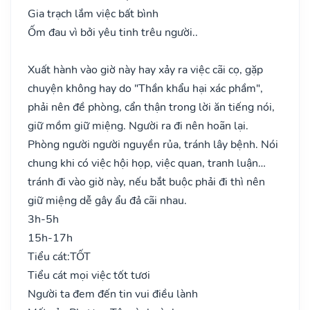
Gia trạch lắm việc bất bình
Ốm đau vì bởi yêu tinh trêu người..
Xuất hành vào giờ này hay xảy ra việc cãi cọ, gặp
chuyện không hay do "Thần khẩu hại xác phầm",
phải nên đề phòng, cẩn thận trong lời ăn tiếng nói,
giữ mồm giữ miệng. Người ra đi nên hoãn lại.
Phòng người người nguyền rủa, tránh lây bệnh. Nói
chung khi có việc hội họp, việc quan, tranh luận…
tránh đi vào giờ này, nếu bắt buộc phải đi thì nên
giữ miệng dễ gây ẩu đả cãi nhau.
3h-5h
15h-17h
Tiểu cát:
TỐT
Tiểu cát mọi việc tốt tươi
Người ta đem đến tin vui điều lành