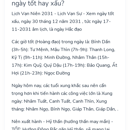
ngày tốt hay xấu?
Lịch Vạn Niên 2031 - Lịch Vạn Sự - Xem ngày tốt
xấu, ngày 30 tháng 12 năm 2031 , tức ngày 17-
11-2031 âm lịch, là ngày Hắc đạo
Các giờ tốt (Hoàng đạo) trong ngày là: Bính Dần
(3h-5h): Tư Mệnh, Mậu Thìn (7h-9h): Thanh Long,
Kỷ Tị (9h-11h): Minh Đường, Nhâm Thân (15h-
17h): Kim Quỹ, Quý Dậu (17h-19h): Bảo Quang, Ất
Hợi (21h-23h): Ngọc Đường
Ngày hôm nay, các tuổi xung khắc sau nên cẩn
trọng hơn khi tiến hành các công việc lớn là Xung
ngày: Nhâm Tuất, Canh Tuất, Canh Thìn, Xung
tháng: Nhâm Ngọ, Bính Ngọ, Giáp Thân, Giáp Dần, .
Nên xuất hành - Hỷ thần (hướng thần may mắn) -
TỐT: Hướng Đông Bắc gặp Hỷ thần, sẽ mang lại