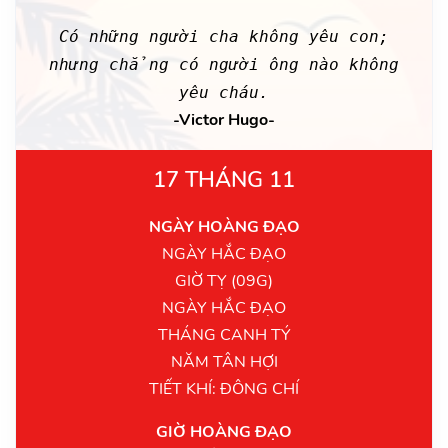
Có những người cha không yêu con;
nhưng chẳng có người ông nào không
yêu cháu.
-Victor Hugo-
17 THÁNG 11
NGÀY HOÀNG ĐẠO
NGÀY HẮC ĐẠO
GIỜ TỴ (09G)
NGÀY HẮC ĐẠO
THÁNG CANH TÝ
NĂM TÂN HỢI
TIẾT KHÍ: ĐÔNG CHÍ
GIỜ HOÀNG ĐẠO