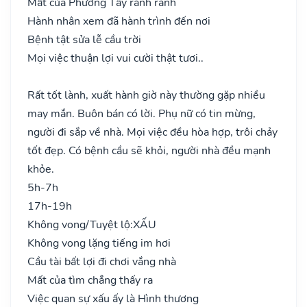
Mất của Phương Tây rành rành
Hành nhân xem đã hành trình đến nơi
Bệnh tật sửa lễ cầu trời
Mọi việc thuận lợi vui cười thật tươi..
Rất tốt lành, xuất hành giờ này thường gặp nhiều
may mắn. Buôn bán có lời. Phụ nữ có tin mừng,
người đi sắp về nhà. Mọi việc đều hòa hợp, trôi chảy
tốt đẹp. Có bệnh cầu sẽ khỏi, người nhà đều mạnh
khỏe.
5h-7h
17h-19h
Không vong/Tuyệt lộ:
XẤU
Không vong lặng tiếng im hơi
Cầu tài bất lợi đi chơi vắng nhà
Mất của tìm chẳng thấy ra
Việc quan sự xấu ấy là Hình thương