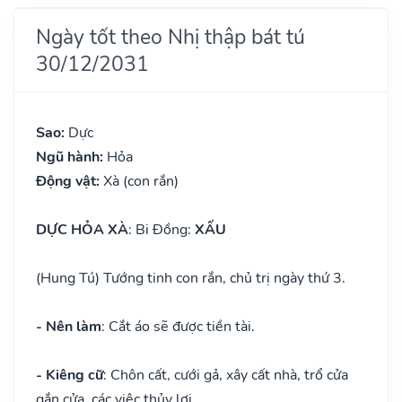
Ngày tốt theo Nhị thập bát tú
30/12/2031
Sao:
Dực
Ngũ hành:
Hỏa
Động vật:
Xà (con rắn)
DỰC HỎA XÀ
: Bi Đồng:
XẤU
(Hung Tú) Tướng tinh con rắn, chủ trị ngày thứ 3.
- Nên làm
: Cắt áo sẽ được tiền tài.
- Kiêng cữ
: Chôn cất, cưới gả, xây cất nhà, trổ cửa
gắn cửa, các việc thủy lợi.