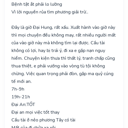
Bệnh tật ắt phải lo lường
Vì lời nguyền rủa tìm phương giải trừ..
Đây là giờ Đại Hung, rất xấu. Xuất hành vào giờ này
thì mọi chuyện đều không may, rất nhiều người mất
của vào giờ này mà không tìm lại được. Cầu tài
không có lợi, hay bị trái ý, đi xa e gặp nạn nguy
hiểm. Chuyện kiện thưa thì thất lý, tranh chấp cũng
thua thiệt, e phải vướng vào vòng tù tội không
chừng. Việc quan trọng phải đòn, gặp ma quỷ cúng
tế mới an.
7h-9h
19h-21h
Đại An:
TỐT
Đại an mọi việc tốt thay
Cầu tài ở nẻo phương Tây có tài
Mất của đi chửa xa xôi