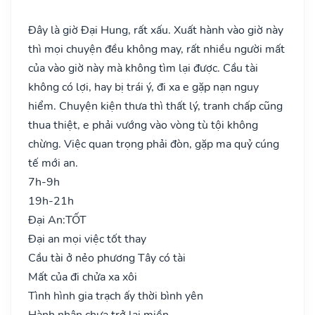
Đây là giờ Đại Hung, rất xấu. Xuất hành vào giờ này
thì mọi chuyện đều không may, rất nhiều người mất
của vào giờ này mà không tìm lại được. Cầu tài
không có lợi, hay bị trái ý, đi xa e gặp nạn nguy
hiểm. Chuyện kiện thưa thì thất lý, tranh chấp cũng
thua thiệt, e phải vướng vào vòng tù tội không
chừng. Việc quan trọng phải đòn, gặp ma quỷ cúng
tế mới an.
7h-9h
19h-21h
Đại An:
TỐT
Đại an mọi việc tốt thay
Cầu tài ở nẻo phương Tây có tài
Mất của đi chửa xa xôi
Tình hình gia trạch ấy thời bình yên
Hành nhân chưa trở lại miền