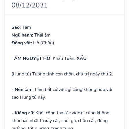
08/12/2031
Sao:
Tâm
Ngũ hành:
Thái âm
Động vật:
Hồ (Chồn)
TÂM NGUYỆT HỒ
: Khấu Tuân:
XẤU
(Hung tú) Tướng tinh con chồn, chủ trị ngày thứ 2.
- Nên làm
: Làm bất cứ việc gì cũng không hợp với
sao Hung tú này.
- Kiêng cữ
: Khởi công tạo tác việc gì cũng không
khỏi hại, nhất là xây cất, cưới gả, chôn cất, đóng
giường, lót giường, tranh tụng.