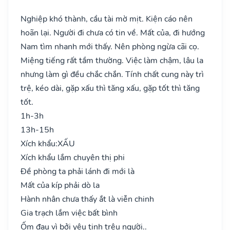
Nghiệp khó thành, cầu tài mờ mịt. Kiện cáo nên
hoãn lại. Người đi chưa có tin về. Mất của, đi hướng
Nam tìm nhanh mới thấy. Nên phòng ngừa cãi cọ.
Miệng tiếng rất tầm thường. Việc làm chậm, lâu la
nhưng làm gì đều chắc chắn. Tính chất cung này trì
trệ, kéo dài, gặp xấu thì tăng xấu, gặp tốt thì tăng
tốt.
1h-3h
13h-15h
Xích khẩu:
XẤU
Xích khẩu lắm chuyên thị phi
Đề phòng ta phải lánh đi mới là
Mất của kíp phải dò la
Hành nhân chưa thấy ắt là viễn chinh
Gia trạch lắm việc bất bình
Ốm đau vì bởi yêu tinh trêu người..