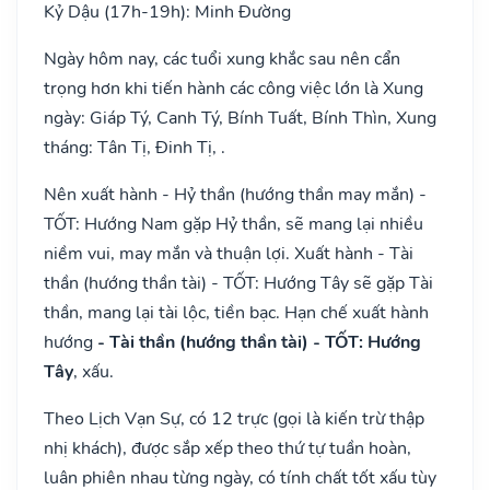
Kỷ Dậu (17h-19h): Minh Đường
Ngày hôm nay, các tuổi xung khắc sau nên cẩn
trọng hơn khi tiến hành các công việc lớn là Xung
ngày: Giáp Tý, Canh Tý, Bính Tuất, Bính Thìn, Xung
tháng: Tân Tị, Đinh Tị, .
Nên xuất hành - Hỷ thần (hướng thần may mắn) -
TỐT: Hướng Nam gặp Hỷ thần, sẽ mang lại nhiều
niềm vui, may mắn và thuận lợi. Xuất hành - Tài
thần (hướng thần tài) - TỐT: Hướng Tây sẽ gặp Tài
thần, mang lại tài lộc, tiền bạc. Hạn chế xuất hành
hướng
- Tài thần (hướng thần tài) - TỐT: Hướng
Tây
, xấu.
Theo Lịch Vạn Sự, có 12 trực (gọi là kiến trừ thập
nhị khách), được sắp xếp theo thứ tự tuần hoàn,
luân phiên nhau từng ngày, có tính chất tốt xấu tùy