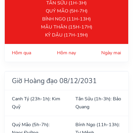
TÂN SỬU (1H-3H)
QUÝ MÃO (5H-7H)
BÍNH NGỌ (11H-13H)
MẬU THÂN (15H-17H)
KỶ DẬU (17H-19H)
Hôm qua
Hôm nay
Ngày mai
Giờ Hoàng đạo 08/12/2031
Canh Tý (23h-1h): Kim
Tân Sửu (1h-3h): Bảo
Quỹ
Quang
Quý Mão (5h-7h):
Bính Ngọ (11h-13h):
Ngọc Đường
Tư Mệnh