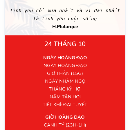
Tình yêu cổ xưa nhất và vĩ đại nhất
là tình yêu cuộc sống
-H.Plutarque-
24 THÁNG 10
NGÀY HOÀNG ĐẠO
NGÀY HOÀNG ĐẠO
GIỜ THÂN (15G)
NGÀY NHÂM NGỌ
THÁNG KỶ HỢI
NĂM TÂN HỢI
TIẾT KHÍ: ĐẠI TUYẾT
GIỜ HOÀNG ĐẠO
CANH TÝ (23H-1H)