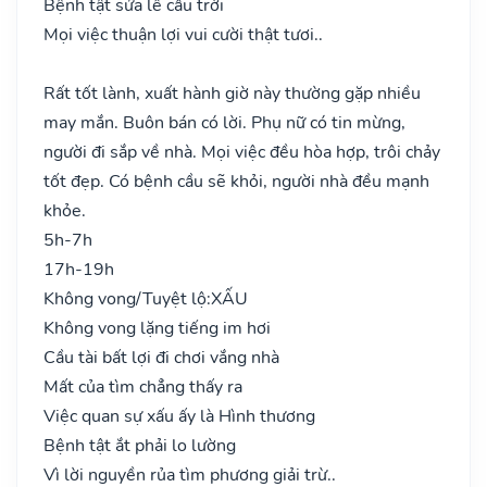
Bệnh tật sửa lễ cầu trời
Mọi việc thuận lợi vui cười thật tươi..
Rất tốt lành, xuất hành giờ này thường gặp nhiều
may mắn. Buôn bán có lời. Phụ nữ có tin mừng,
người đi sắp về nhà. Mọi việc đều hòa hợp, trôi chảy
tốt đẹp. Có bệnh cầu sẽ khỏi, người nhà đều mạnh
khỏe.
5h-7h
17h-19h
Không vong/Tuyệt lộ:
XẤU
Không vong lặng tiếng im hơi
Cầu tài bất lợi đi chơi vắng nhà
Mất của tìm chẳng thấy ra
Việc quan sự xấu ấy là Hình thương
Bệnh tật ắt phải lo lường
Vì lời nguyền rủa tìm phương giải trừ..