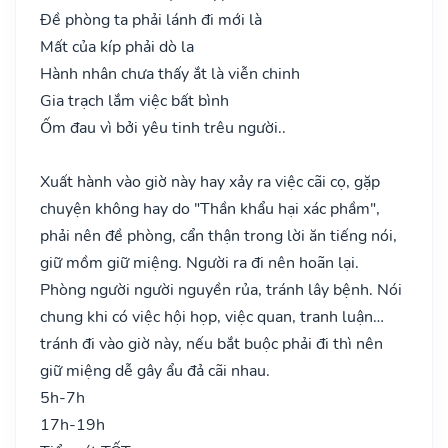
Đề phòng ta phải lánh đi mới là
Mất của kíp phải dò la
Hành nhân chưa thấy ắt là viễn chinh
Gia trạch lắm việc bất bình
Ốm đau vì bởi yêu tinh trêu người..
Xuất hành vào giờ này hay xảy ra việc cãi cọ, gặp
chuyện không hay do "Thần khẩu hại xác phầm",
phải nên đề phòng, cẩn thận trong lời ăn tiếng nói,
giữ mồm giữ miệng. Người ra đi nên hoãn lại.
Phòng người người nguyền rủa, tránh lây bệnh. Nói
chung khi có việc hội họp, việc quan, tranh luận…
tránh đi vào giờ này, nếu bắt buộc phải đi thì nên
giữ miệng dễ gây ẩu đả cãi nhau.
5h-7h
17h-19h