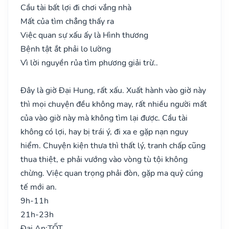
Cầu tài bất lợi đi chơi vắng nhà
Mất của tìm chẳng thấy ra
Việc quan sự xấu ấy là Hình thương
Bệnh tật ắt phải lo lường
Vì lời nguyền rủa tìm phương giải trừ..
Đây là giờ Đại Hung, rất xấu. Xuất hành vào giờ này
thì mọi chuyện đều không may, rất nhiều người mất
của vào giờ này mà không tìm lại được. Cầu tài
không có lợi, hay bị trái ý, đi xa e gặp nạn nguy
hiểm. Chuyện kiện thưa thì thất lý, tranh chấp cũng
thua thiệt, e phải vướng vào vòng tù tội không
chừng. Việc quan trọng phải đòn, gặp ma quỷ cúng
tế mới an.
9h-11h
21h-23h
Đại An:
TỐT