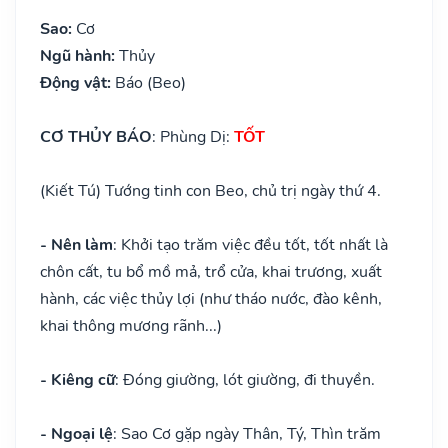
Sao:
Cơ
Ngũ hành:
Thủy
Động vật:
Báo (Beo)
CƠ THỦY BÁO
: Phùng Dị:
TỐT
(Kiết Tú) Tướng tinh con Beo, chủ trị ngày thứ 4.
- Nên làm
: Khởi tạo trăm việc đều tốt, tốt nhất là
chôn cất, tu bổ mồ mả, trổ cửa, khai trương, xuất
hành, các việc thủy lợi (như tháo nước, đào kênh,
khai thông mương rãnh...)
- Kiêng cữ
: Đóng giường, lót giường, đi thuyền.
- Ngoại lệ
: Sao Cơ gặp ngày Thân, Tý, Thìn trăm