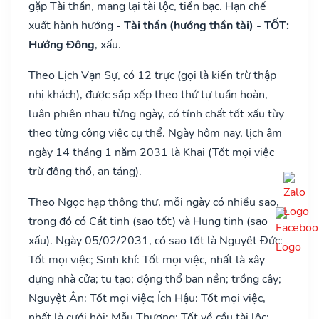
gặp Tài thần, mang lại tài lộc, tiền bạc. Hạn chế
xuất hành hướng
- Tài thần (hướng thần tài) - TỐT:
Hướng Đông
, xấu.
Theo Lịch Vạn Sự, có 12 trực (gọi là kiến trừ thập
nhị khách), được sắp xếp theo thứ tự tuần hoàn,
luân phiên nhau từng ngày, có tính chất tốt xấu tùy
theo từng công việc cụ thể. Ngày hôm nay, lịch âm
ngày 14 tháng 1 năm 2031 là Khai (Tốt mọi việc
trừ động thổ, an táng).
Theo Ngọc hạp thông thư, mỗi ngày có nhiều sao,
trong đó có Cát tinh (sao tốt) và Hung tinh (sao
xấu). Ngày 05/02/2031, có sao tốt là Nguyệt Đức:
Tốt mọi việc; Sinh khí: Tốt mọi việc, nhất là xây
dựng nhà cửa; tu tạo; động thổ ban nền; trồng cây;
Nguyệt Ân: Tốt mọi việc; Ích Hậu: Tốt mọi việc,
nhất là cưới hỏi; Mẫu Thương: Tốt về cầu tài lộc;