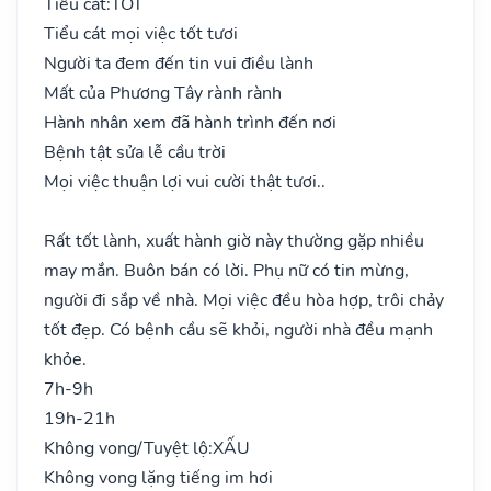
Tiểu cát:
TỐT
Tiểu cát mọi việc tốt tươi
Người ta đem đến tin vui điều lành
Mất của Phương Tây rành rành
Hành nhân xem đã hành trình đến nơi
Bệnh tật sửa lễ cầu trời
Mọi việc thuận lợi vui cười thật tươi..
Rất tốt lành, xuất hành giờ này thường gặp nhiều
may mắn. Buôn bán có lời. Phụ nữ có tin mừng,
người đi sắp về nhà. Mọi việc đều hòa hợp, trôi chảy
tốt đẹp. Có bệnh cầu sẽ khỏi, người nhà đều mạnh
khỏe.
7h-9h
19h-21h
Không vong/Tuyệt lộ:
XẤU
Không vong lặng tiếng im hơi