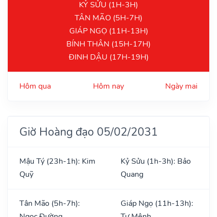
KỶ SỬU (1H-3H)
TÂN MÃO (5H-7H)
GIÁP NGỌ (11H-13H)
BÍNH THÂN (15H-17H)
ĐINH DẬU (17H-19H)
Hôm qua
Hôm nay
Ngày mai
Giờ Hoàng đạo 05/02/2031
Mậu Tý (23h-1h): Kim
Kỷ Sửu (1h-3h): Bảo
Quỹ
Quang
Tân Mão (5h-7h):
Giáp Ngọ (11h-13h):
Ngọc Đường
Tư Mệnh