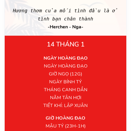
Hương thơm của mối tình đầu là ở
tình bạn chân thành
-Herchen - Nga-
14 THÁNG 1
NGÀY HOÀNG ĐẠO
NGÀY HOÀNG ĐẠO
GIỜ NGỌ (12G)
NGÀY BÍNH TÝ
THÁNG CANH DẦN
NĂM TÂN HỢI
TIẾT KHÍ: LẬP XUÂN
GIỜ HOÀNG ĐẠO
MẬU TÝ (23H-1H)