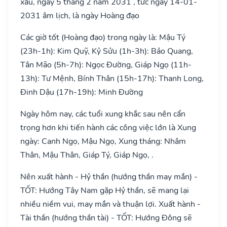
xấu, ngày 5 tháng 2 năm 2031 , tức ngày 14-01-
2031 âm lịch, là ngày Hoàng đạo
Các giờ tốt (Hoàng đạo) trong ngày là: Mậu Tý
(23h-1h): Kim Quỹ, Kỷ Sửu (1h-3h): Bảo Quang,
Tân Mão (5h-7h): Ngọc Đường, Giáp Ngọ (11h-
13h): Tư Mệnh, Bính Thân (15h-17h): Thanh Long,
Đinh Dậu (17h-19h): Minh Đường
Ngày hôm nay, các tuổi xung khắc sau nên cẩn
trọng hơn khi tiến hành các công việc lớn là Xung
ngày: Canh Ngọ, Mậu Ngọ, Xung tháng: Nhâm
Thân, Mậu Thân, Giáp Tý, Giáp Ngọ, .
Nên xuất hành - Hỷ thần (hướng thần may mắn) -
TỐT: Hướng Tây Nam gặp Hỷ thần, sẽ mang lại
nhiều niềm vui, may mắn và thuận lợi. Xuất hành -
Tài thần (hướng thần tài) - TỐT: Hướng Đông sẽ