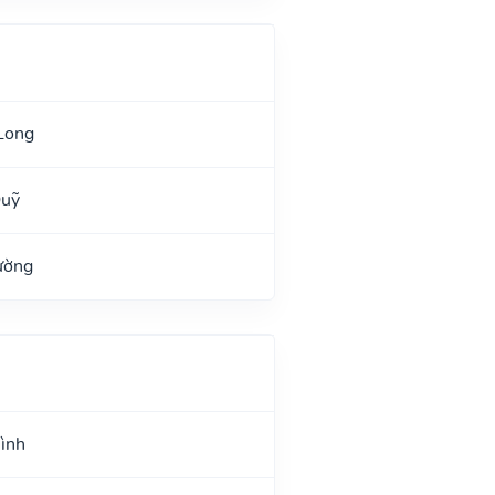
Long
Quỹ
ường
Hình