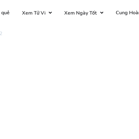
 quẻ
Cung Hoà
Xem Tử Vi
Xem Ngày Tốt
2