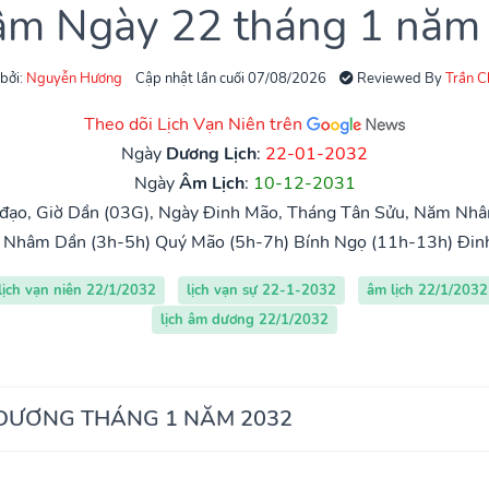
 âm Ngày 22 tháng 1 năm
 bởi:
Nguyễn Hương
Cập nhật lần cuối 07/08/2026
Reviewed By
Trần 
Theo dõi Lịch Vạn Niên trên
Ngày
Dương Lịch
:
22-01-2032
Ngày
Âm Lịch
:
10-12-2031
đạo, Giờ Dần (03G), Ngày Đinh Mão, Tháng Tân Sửu, Năm Nhâm
Nhâm Dần (3h-5h)
Quý Mão (5h-7h)
Bính Ngọ (11h-13h)
Đin
lịch vạn niên 22/1/2032
lịch vạn sự 22-1-2032
âm lịch 22/1/2032
lịch âm dương 22/1/2032
 DƯƠNG THÁNG 1 NĂM 2032