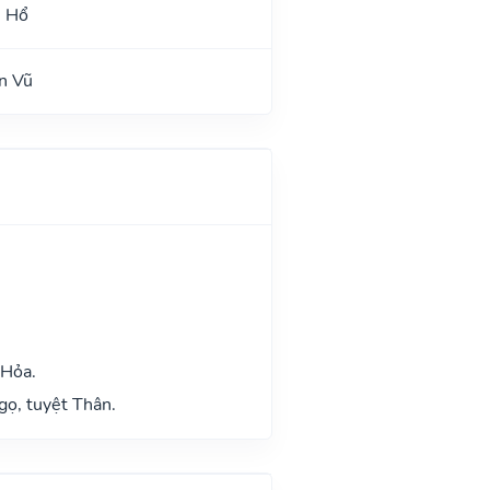
h Hổ
n Vũ
 Hỏa.
gọ, tuyệt Thân.