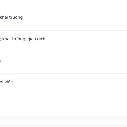
; khai trương
; khai trương; giao dịch
c
i việc