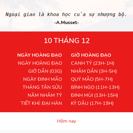
Ngoại giao là khoa học của sự nhượng bộ.
-A.Musset-
10 THÁNG 12
NGÀY HOÀNG ĐẠO
GIỜ HOÀNG ĐẠO
NGÀY HOÀNG ĐẠO
CANH TÝ (23H-1H)
GIỜ DẦN (03G)
NHÂM DẦN (3H-5H)
NGÀY ĐINH MÃO
QUÝ MÃO (5H-7H)
THÁNG TÂN SỬU
BÍNH NGỌ (11H-13H)
NĂM NHÂM TÝ
ĐINH MÙI (13H-15H)
TIẾT KHÍ: ĐẠI HÀN
KỶ DẬU (17H-19H)
Hôm nay