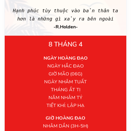
Hạnh phúc tùy thuộc vào bản thân ta
hơn là những gì xảy ra bên ngoài
-R.Holden-
8 THÁNG 4
NGÀY HOÀNG ĐẠO
NGÀY HẮC ĐẠO
GIỜ MÃO (06G)
NGÀY NHÂM TUẤT
THÁNG ẤT TỊ
NĂM NHÂM TÝ
TIẾT KHÍ: LẬP HẠ
GIỜ HOÀNG ĐẠO
NHÂM DẦN (3H-5H)