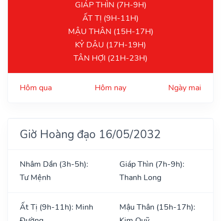
GIÁP THÌN (7H-9H)
ẤT TỊ (9H-11H)
MẬU THÂN (15H-17H)
KỶ DẬU (17H-19H)
TÂN HỢI (21H-23H)
Hôm qua
Hôm nay
Ngày mai
Giờ Hoàng đạo 16/05/2032
Nhâm Dần (3h-5h):
Giáp Thìn (7h-9h):
Tư Mệnh
Thanh Long
Ất Tị (9h-11h): Minh
Mậu Thân (15h-17h):
Đường
Kim Quỹ