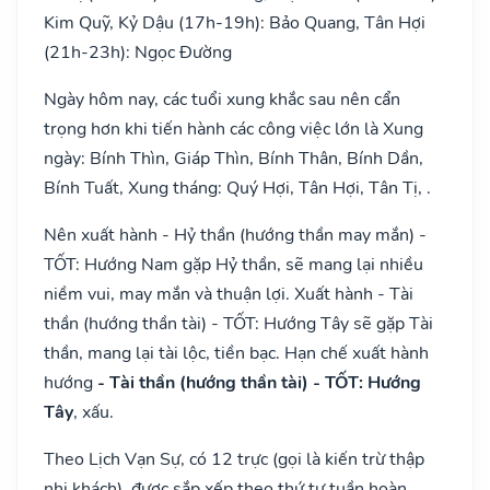
Kim Quỹ, Kỷ Dậu (17h-19h): Bảo Quang, Tân Hợi
(21h-23h): Ngọc Đường
Ngày hôm nay, các tuổi xung khắc sau nên cẩn
trọng hơn khi tiến hành các công việc lớn là Xung
ngày: Bính Thìn, Giáp Thìn, Bính Thân, Bính Dần,
Bính Tuất, Xung tháng: Quý Hợi, Tân Hợi, Tân Tị, .
Nên xuất hành - Hỷ thần (hướng thần may mắn) -
TỐT: Hướng Nam gặp Hỷ thần, sẽ mang lại nhiều
niềm vui, may mắn và thuận lợi. Xuất hành - Tài
thần (hướng thần tài) - TỐT: Hướng Tây sẽ gặp Tài
thần, mang lại tài lộc, tiền bạc. Hạn chế xuất hành
hướng
- Tài thần (hướng thần tài) - TỐT: Hướng
Tây
, xấu.
Theo Lịch Vạn Sự, có 12 trực (gọi là kiến trừ thập
nhị khách), được sắp xếp theo thứ tự tuần hoàn,