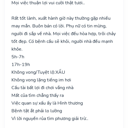
Mọi việc thuận lợi vui cười thật tươi..
Rất tốt lành, xuất hành giờ này thường gặp nhiều
may mắn. Buôn bán có lời. Phụ nữ có tin mừng,
người đi sắp về nhà. Mọi việc đều hòa hợp, trôi chảy
tốt đẹp. Có bệnh cầu sẽ khỏi, người nhà đều mạnh
khỏe.
5h-7h
17h-19h
Không vong/Tuyệt lộ:
XẤU
Không vong lặng tiếng im hơi
Cầu tài bất lợi đi chơi vắng nhà
Mất của tìm chẳng thấy ra
Việc quan sự xấu ấy là Hình thương
Bệnh tật ắt phải lo lường
Vì lời nguyền rủa tìm phương giải trừ..