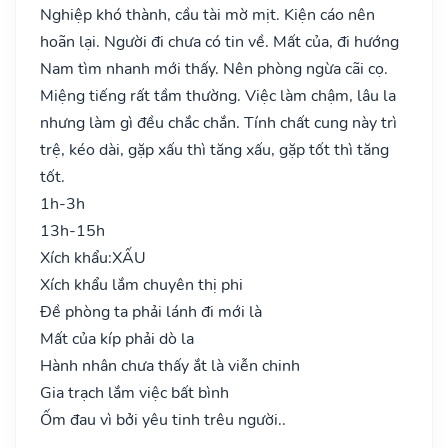
Nghiệp khó thành, cầu tài mờ mịt. Kiện cáo nên
hoãn lại. Người đi chưa có tin về. Mất của, đi hướng
Nam tìm nhanh mới thấy. Nên phòng ngừa cãi cọ.
Miệng tiếng rất tầm thường. Việc làm chậm, lâu la
nhưng làm gì đều chắc chắn. Tính chất cung này trì
trệ, kéo dài, gặp xấu thì tăng xấu, gặp tốt thì tăng
tốt.
1h-3h
13h-15h
Xích khẩu:
XẤU
Xích khẩu lắm chuyên thị phi
Đề phòng ta phải lánh đi mới là
Mất của kíp phải dò la
Hành nhân chưa thấy ắt là viễn chinh
Gia trạch lắm việc bất bình
Ốm đau vì bởi yêu tinh trêu người..