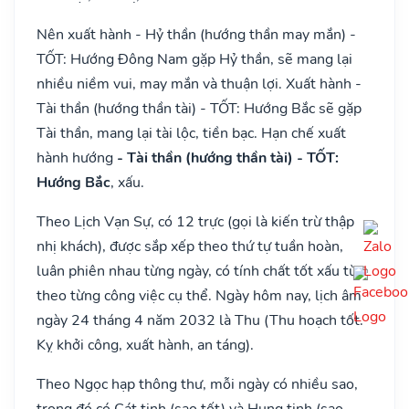
Nên xuất hành - Hỷ thần (hướng thần may mắn) -
TỐT: Hướng Đông Nam gặp Hỷ thần, sẽ mang lại
nhiều niềm vui, may mắn và thuận lợi. Xuất hành -
Tài thần (hướng thần tài) - TỐT: Hướng Bắc sẽ gặp
Tài thần, mang lại tài lộc, tiền bạc. Hạn chế xuất
hành hướng
- Tài thần (hướng thần tài) - TỐT:
Hướng Bắc
, xấu.
Theo Lịch Vạn Sự, có 12 trực (gọi là kiến trừ thập
nhị khách), được sắp xếp theo thứ tự tuần hoàn,
luân phiên nhau từng ngày, có tính chất tốt xấu tùy
theo từng công việc cụ thể. Ngày hôm nay, lịch âm
ngày 24 tháng 4 năm 2032 là Thu (Thu hoạch tốt.
Kỵ khởi công, xuất hành, an táng).
Theo Ngọc hạp thông thư, mỗi ngày có nhiều sao,
trong đó có Cát tinh (sao tốt) và Hung tinh (sao