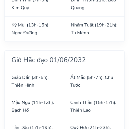
Kim Quỹ
Quang
Kỷ Mùi (13h-15h):
Nhâm Tuất (19h-21h):
Ngọc Đường
Tư Mệnh
Giờ Hắc đạo 01/06/2032
Giáp Dần (3h-5h):
Ất Mão (5h-7h): Chu
Thiên Hình
Tước
Mậu Ngọ (11h-13h):
Canh Thân (15h-17h):
Bạch Hổ
Thiên Lao
Tân Dậu (17h-19h):
Quý Hợi (21h-23h):