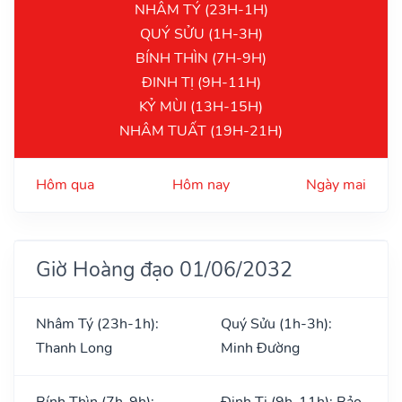
NHÂM TÝ (23H-1H)
QUÝ SỬU (1H-3H)
BÍNH THÌN (7H-9H)
ĐINH TỊ (9H-11H)
KỶ MÙI (13H-15H)
NHÂM TUẤT (19H-21H)
Hôm qua
Hôm nay
Ngày mai
Giờ Hoàng đạo 01/06/2032
Nhâm Tý (23h-1h):
Quý Sửu (1h-3h):
Thanh Long
Minh Đường
Bính Thìn (7h-9h):
Đinh Tị (9h-11h): Bảo