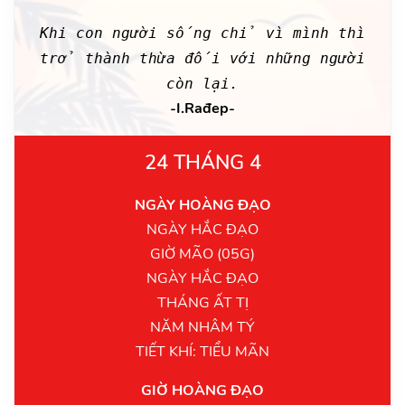
Khi con người sống chỉ vì mình thì
trở thành thừa đối với những người
còn lại.
-I.Rađep-
24 THÁNG 4
NGÀY HOÀNG ĐẠO
NGÀY HẮC ĐẠO
GIỜ MÃO (05G)
NGÀY HẮC ĐẠO
THÁNG ẤT TỊ
NĂM NHÂM TÝ
TIẾT KHÍ: TIỂU MÃN
GIỜ HOÀNG ĐẠO