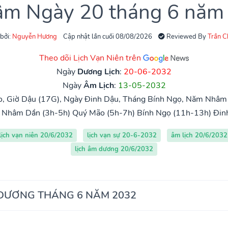
 âm Ngày 20 tháng 6 năm
 bởi:
Nguyễn Hương
Cập nhật lần cuối 08/08/2026
Reviewed By
Trần 
Theo dõi Lịch Vạn Niên trên
Ngày
Dương Lịch
:
20-06-2032
Ngày
Âm Lịch
:
13-05-2032
, Giờ Dậu (17G), Ngày Đinh Dậu, Tháng Bính Ngọ, Năm Nhâm
Nhâm Dần (3h-5h)
Quý Mão (5h-7h)
Bính Ngọ (11h-13h)
Đin
lịch vạn niên 20/6/2032
lịch vạn sự 20-6-2032
âm lịch 20/6/2032
lịch âm dương 20/6/2032
 DƯƠNG THÁNG 6 NĂM 2032