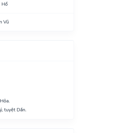
h Hổ
n Vũ
 Hỏa.
ý, tuyệt Dần.