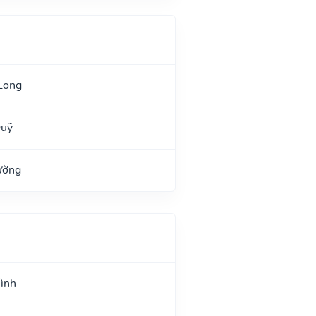
Long
Quỹ
ường
Hình