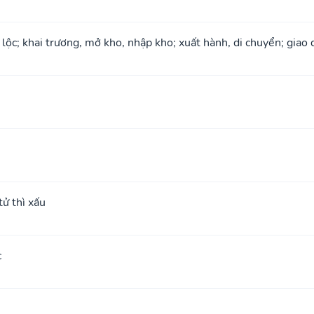
 lộc; khai trương, mở kho, nhập kho; xuất hành, di chuyển; giao 
ử thì xấu
c