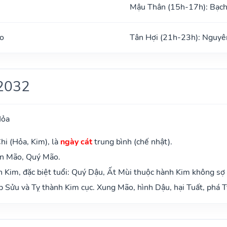
Mậu Thân (15h-17h): Bạc
o
Tân Hợi (21h-23h): Nguyê
2032
Hỏa
hi (Hỏa, Kim), là
ngày cát
trung bình (chế nhật).
ân Mão, Quý Mão.
 Kim, đặc biệt tuổi: Quý Dậu, Ất Mùi thuộc hành Kim không sợ
 Sửu và Tỵ thành Kim cục. Xung Mão, hình Dậu, hại Tuất, phá T