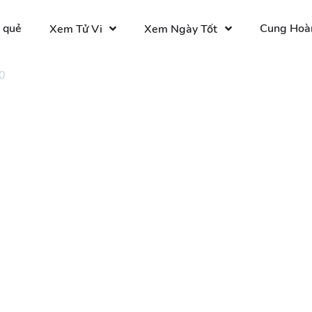
 quẻ
Cung Hoà
Xem Tử Vi
Xem Ngày Tốt
0