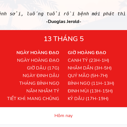
ệnh sởi, luống tuổi rồi bệnh mới phát thì
-Duoglas Jerold-
13 THÁNG 5
NGÀY HOÀNG ĐẠO
GIỜ HOÀNG ĐẠO
NGÀY HOÀNG ĐẠO
CANH TÝ (23H-1H)
GIỜ DẬU (17G)
NHÂM DẦN (3H-5H)
NGÀY ĐINH DẬU
QUÝ MÃO (5H-7H)
THÁNG BÍNH NGỌ
BÍNH NGỌ (11H-13H)
NĂM NHÂM TÝ
ĐINH MÙI (13H-15H)
TIẾT KHÍ: MANG CHỦNG
KỶ DẬU (17H-19H)
Hôm nay