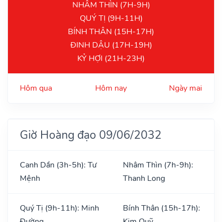
NHÂM THÌN (7H-9H)
QUÝ TỊ (9H-11H)
BÍNH THÂN (15H-17H)
ĐINH DẬU (17H-19H)
KỶ HỢI (21H-23H)
Hôm qua
Hôm nay
Ngày mai
Giờ Hoàng đạo 09/06/2032
Canh Dần (3h-5h): Tư
Nhâm Thìn (7h-9h):
Mệnh
Thanh Long
Quý Tị (9h-11h): Minh
Bính Thân (15h-17h):
Đường
Kim Quỹ