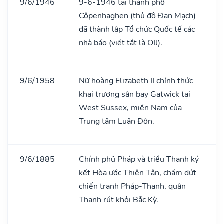
9/6/1946
9-6-1946 tại thành phố
Côpenhaghen (thủ đô Đan Mạch)
đã thành lập Tổ chức Quốc tế các
nhà báo (viết tắt là OIJ).
9/6/1958
Nữ hoàng Elizabeth II chính thức
khai trương sân bay Gatwick tại
West Sussex, miền Nam của
Trung tâm Luân Đôn.
9/6/1885
Chính phủ Pháp và triều Thanh ký
kết Hòa ước Thiên Tân, chấm dứt
chiến tranh Pháp-Thanh, quân
Thanh rút khỏi Bắc Kỳ.