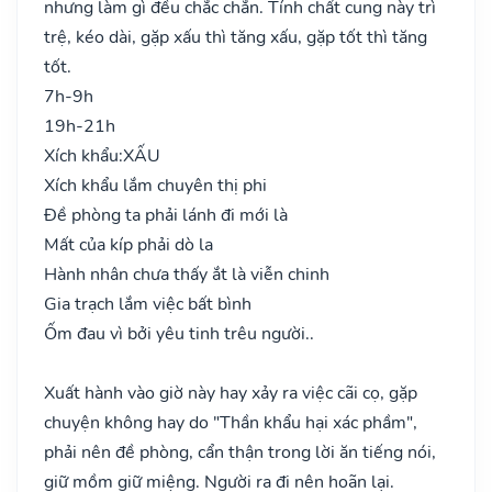
nhưng làm gì đều chắc chắn. Tính chất cung này trì
trệ, kéo dài, gặp xấu thì tăng xấu, gặp tốt thì tăng
tốt.
7h-9h
19h-21h
Xích khẩu:
XẤU
Xích khẩu lắm chuyên thị phi
Đề phòng ta phải lánh đi mới là
Mất của kíp phải dò la
Hành nhân chưa thấy ắt là viễn chinh
Gia trạch lắm việc bất bình
Ốm đau vì bởi yêu tinh trêu người..
Xuất hành vào giờ này hay xảy ra việc cãi cọ, gặp
chuyện không hay do "Thần khẩu hại xác phầm",
phải nên đề phòng, cẩn thận trong lời ăn tiếng nói,
giữ mồm giữ miệng. Người ra đi nên hoãn lại.