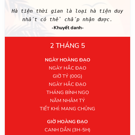
Hà tiện thời gian là loại hà tiện duy
nhất có thể chấp nhận được.
-Khuyết danh-
2 THÁNG 5
NGÀY HOÀNG ĐẠO
NGÀY HẮC ĐẠO
GIỜ TÝ (00G)
NGÀY HẮC ĐẠO
THÁNG BÍNH NGỌ
NĂM NHÂM TÝ
TIẾT KHÍ: MANG CHỦNG
GIỜ HOÀNG ĐẠO
CANH DẦN (3H-5H)