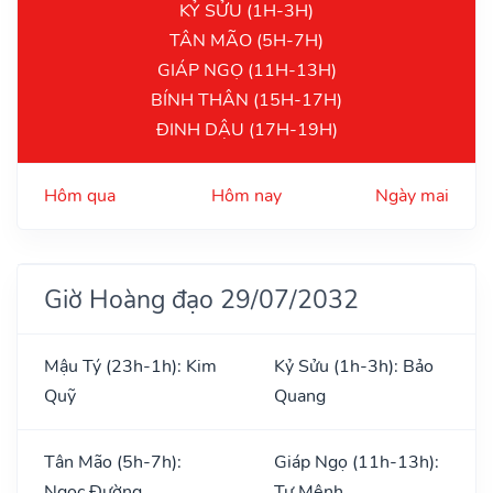
KỶ SỬU (1H-3H)
TÂN MÃO (5H-7H)
GIÁP NGỌ (11H-13H)
BÍNH THÂN (15H-17H)
ĐINH DẬU (17H-19H)
Hôm qua
Hôm nay
Ngày mai
Giờ Hoàng đạo 29/07/2032
Mậu Tý (23h-1h): Kim
Kỷ Sửu (1h-3h): Bảo
Quỹ
Quang
Tân Mão (5h-7h):
Giáp Ngọ (11h-13h):
Ngọc Đường
Tư Mệnh