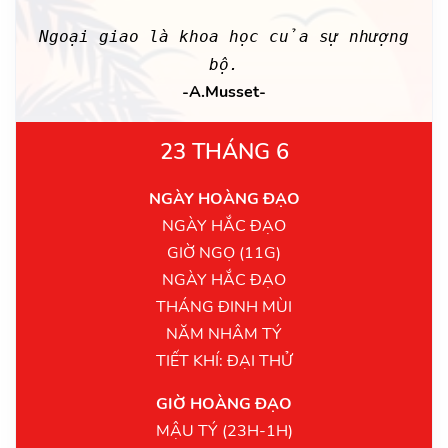
Ngoại giao là khoa học của sự nhượng
bộ.
-A.Musset-
23 THÁNG 6
NGÀY HOÀNG ĐẠO
NGÀY HẮC ĐẠO
GIỜ NGỌ (11G)
NGÀY HẮC ĐẠO
THÁNG ĐINH MÙI
NĂM NHÂM TÝ
TIẾT KHÍ: ĐẠI THỬ
GIỜ HOÀNG ĐẠO
MẬU TÝ (23H-1H)