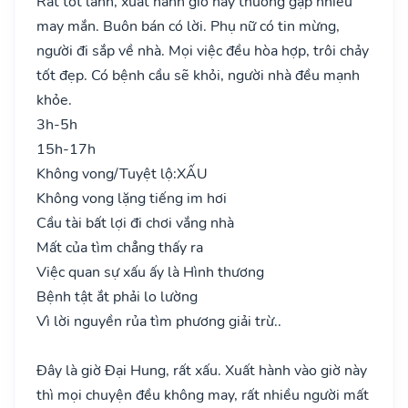
Rất tốt lành, xuất hành giờ này thường gặp nhiều
may mắn. Buôn bán có lời. Phụ nữ có tin mừng,
người đi sắp về nhà. Mọi việc đều hòa hợp, trôi chảy
tốt đẹp. Có bệnh cầu sẽ khỏi, người nhà đều mạnh
khỏe.
3h-5h
15h-17h
Không vong/Tuyệt lộ:
XẤU
Không vong lặng tiếng im hơi
Cầu tài bất lợi đi chơi vắng nhà
Mất của tìm chẳng thấy ra
Việc quan sự xấu ấy là Hình thương
Bệnh tật ắt phải lo lường
Vì lời nguyền rủa tìm phương giải trừ..
Đây là giờ Đại Hung, rất xấu. Xuất hành vào giờ này
thì mọi chuyện đều không may, rất nhiều người mất