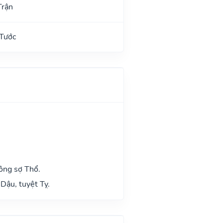
Trận
 Tước
ông sợ Thổ.
Dậu, tuyệt Tỵ.