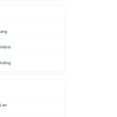
uang
 Mệnh
 Đường
 Lao