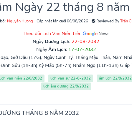
 âm Ngày 22 tháng 8 năm
 bởi:
Nguyễn Hương
Cập nhật lần cuối 06/08/2026
Reviewed By
Trần 
Theo dõi Lịch Vạn Niên trên
Ngày
Dương Lịch
:
22-08-2032
Ngày
Âm Lịch
:
17-07-2032
đạo, Giờ Dậu (17G), Ngày Canh Tý, Tháng Mậu Thân, Năm Nhâ
Đinh Sửu (1h-3h)
Kỷ Mão (5h-7h)
Nhâm Ngọ (11h-13h)
Giáp 
lịch vạn niên 22/8/2032
lịch vạn sự 22-8-2032
âm lịch 22/8/2032
lịch âm dương 22/8/2032
 DƯƠNG THÁNG 8 NĂM 2032