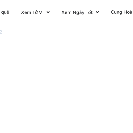
 quẻ
Cung Hoà
Xem Tử Vi
Xem Ngày Tốt
2