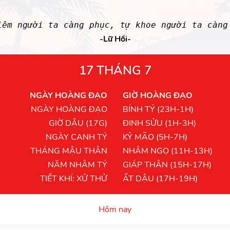
iêm người ta càng phục, tự khoe người ta càng
-Lữ Hồi-
17 THÁNG 7
NGÀY HOÀNG ĐẠO
GIỜ HOÀNG ĐẠO
NGÀY HOÀNG ĐẠO
BÍNH TÝ (23H-1H)
GIỜ DẬU (17G)
ĐINH SỬU (1H-3H)
NGÀY CANH TÝ
KỶ MÃO (5H-7H)
THÁNG MẬU THÂN
NHÂM NGỌ (11H-13H)
NĂM NHÂM TÝ
GIÁP THÂN (15H-17H)
TIẾT KHÍ: XỬ THỬ
ẤT DẬU (17H-19H)
Hôm nay