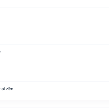
c
ọi việc