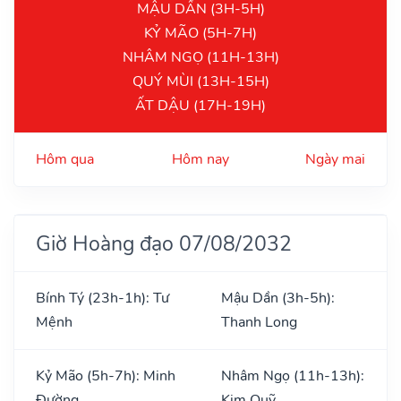
MẬU DẦN (3H-5H)
KỶ MÃO (5H-7H)
NHÂM NGỌ (11H-13H)
QUÝ MÙI (13H-15H)
ẤT DẬU (17H-19H)
Hôm qua
Hôm nay
Ngày mai
Giờ Hoàng đạo 07/08/2032
Bính Tý (23h-1h): Tư
Mậu Dần (3h-5h):
Mệnh
Thanh Long
Kỷ Mão (5h-7h): Minh
Nhâm Ngọ (11h-13h):
Đường
Kim Quỹ