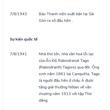
7/8/1943
Báo Thanh niên xuất bản tại Sài
Gòn ra số đầu tiên .
Sự kiện quốc tế
7/8/1941
Nhà thơ lớn, nhà vǎn hoá lỗi lạc
của Ấn Độ Rabindranat Tago
(Rabindranth Tagore) qua đời. Ông
sinh nǎm 1861 tại Canquitta. Tago
là người đầu tiên ở châu Á được
tặng giải thưởng Nôbel về vǎn
chương nǎm 1913 với tập Thơ
dâng.