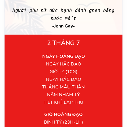
Người phụ nữ đức hạnh đánh ghen bằng
nước mắt
-John Gay-
2 THÁNG 7
NGÀY HOÀNG ĐẠO
NGÀY HẮC ĐẠO
GIỜ TỴ (10G)
NGÀY HẮC ĐẠO
THÁNG MẬU THÂN
NĂM NHÂM TÝ
TIẾT KHÍ: LẬP THU
GIỜ HOÀNG ĐẠO
BÍNH TÝ (23H-1H)