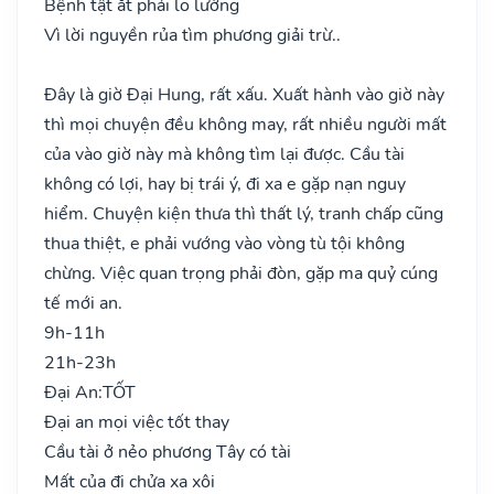
Bệnh tật ắt phải lo lường
Vì lời nguyền rủa tìm phương giải trừ..
Đây là giờ Đại Hung, rất xấu. Xuất hành vào giờ này
thì mọi chuyện đều không may, rất nhiều người mất
của vào giờ này mà không tìm lại được. Cầu tài
không có lợi, hay bị trái ý, đi xa e gặp nạn nguy
hiểm. Chuyện kiện thưa thì thất lý, tranh chấp cũng
thua thiệt, e phải vướng vào vòng tù tội không
chừng. Việc quan trọng phải đòn, gặp ma quỷ cúng
tế mới an.
9h-11h
21h-23h
Đại An:
TỐT
Đại an mọi việc tốt thay
Cầu tài ở nẻo phương Tây có tài
Mất của đi chửa xa xôi