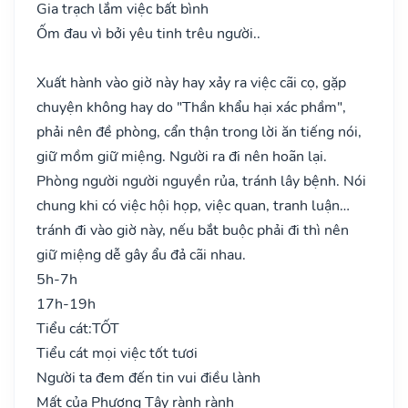
Gia trạch lắm việc bất bình
Ốm đau vì bởi yêu tinh trêu người..
Xuất hành vào giờ này hay xảy ra việc cãi cọ, gặp
chuyện không hay do "Thần khẩu hại xác phầm",
phải nên đề phòng, cẩn thận trong lời ăn tiếng nói,
giữ mồm giữ miệng. Người ra đi nên hoãn lại.
Phòng người người nguyền rủa, tránh lây bệnh. Nói
chung khi có việc hội họp, việc quan, tranh luận…
tránh đi vào giờ này, nếu bắt buộc phải đi thì nên
giữ miệng dễ gây ẩu đả cãi nhau.
5h-7h
17h-19h
Tiểu cát:
TỐT
Tiểu cát mọi việc tốt tươi
Người ta đem đến tin vui điều lành
Mất của Phương Tây rành rành