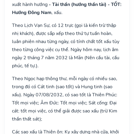
xuất hành hướng
- Tài thần (hướng thần tài) - TỐT:
Hướng Đông Nam
, xấu.
Theo Lịch Vạn Sự, có 12 trực (gọi là kiến trừ thập
nhị khách), được sắp xếp theo thứ tự tuần hoàn,
luân phiên nhau từng ngày, có tính chất tốt xấu tùy
theo từng công việc cụ thể. Ngày hôm nay, lịch âm
ngày 2 tháng 7 năm 2032 là Mãn (Nên cầu tài, cầu
phúc, tế tự.).
Theo Ngọc hạp thông thư, mỗi ngày có nhiều sao,
trong đó có Cát tinh (sao tốt) và Hung tinh (sao
xấu). Ngày 07/08/2032, có sao tốt là Thiên Phúc:
Tốt mọi việc; Âm Đức: Tốt mọi việc; Sát cống: Đại
cát: tốt mọi việc, có thể giải được sao xấu (trừ Kim
thần thất sát);
Các sao xấu là Thiên ôn: Kỵ xây dựng nhà cửa, khởi