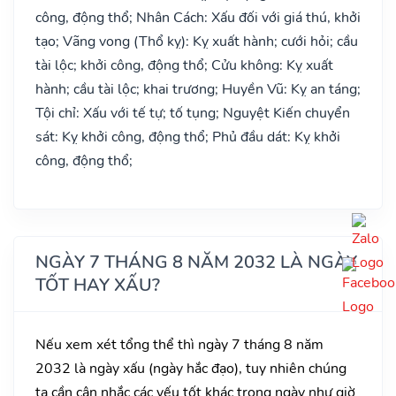
công, động thổ; Nhân Cách: Xấu đối với giá thú, khởi
tạo; Vãng vong (Thổ kỵ): Kỵ xuất hành; cưới hỏi; cầu
tài lộc; khởi công, động thổ; Cửu không: Kỵ xuất
hành; cầu tài lộc; khai trương; Huyền Vũ: Kỵ an táng;
Tội chỉ: Xấu với tế tự; tố tụng; Nguyệt Kiến chuyển
sát: Kỵ khởi công, động thổ; Phủ đầu dát: Kỵ khởi
công, động thổ;
NGÀY 7 THÁNG 8 NĂM 2032 LÀ NGÀY
TỐT HAY XẤU?
Nếu xem xét tổng thể thì ngày 7 tháng 8 năm
2032 là ngày xấu (ngày hắc đạo), tuy nhiên chúng
ta cần cân nhắc các yếu tốt khác trong ngày như giờ