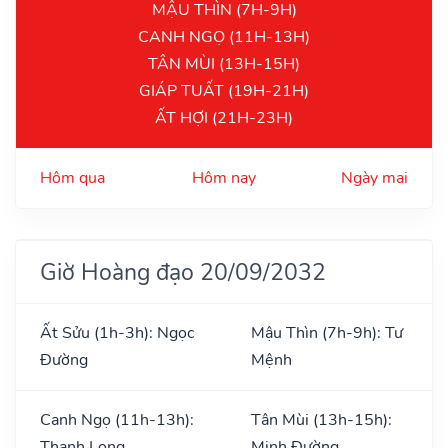
MẬU THÌN (7H-9H)
CANH NGỌ (11H-13H)
TÂN MÙI (13H-15H)
GIÁP TUẤT (19H-21H)
ẤT HỢI (21H-23H)
Hôm qua
Hôm nay
Ngày mai
Giờ Hoàng đạo 20/09/2032
Ất Sửu (1h-3h): Ngọc
Mậu Thìn (7h-9h): Tư
Đường
Mệnh
Canh Ngọ (11h-13h):
Tân Mùi (13h-15h):
Thanh Long
Minh Đường