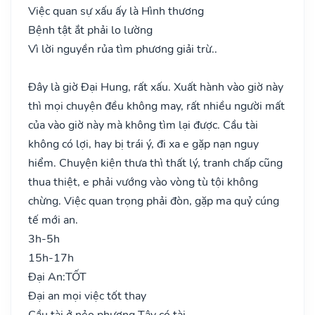
Việc quan sự xấu ấy là Hình thương
Bệnh tật ắt phải lo lường
Vì lời nguyền rủa tìm phương giải trừ..
Đây là giờ Đại Hung, rất xấu. Xuất hành vào giờ này
thì mọi chuyện đều không may, rất nhiều người mất
của vào giờ này mà không tìm lại được. Cầu tài
không có lợi, hay bị trái ý, đi xa e gặp nạn nguy
hiểm. Chuyện kiện thưa thì thất lý, tranh chấp cũng
thua thiệt, e phải vướng vào vòng tù tội không
chừng. Việc quan trọng phải đòn, gặp ma quỷ cúng
tế mới an.
3h-5h
15h-17h
Đại An:
TỐT
Đại an mọi việc tốt thay
Cầu tài ở nẻo phương Tây có tài