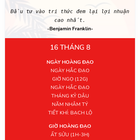
Đầu tư vào tri thức đem lại lợi nhuận
cao nhất.
-Benjamin Franklin-
16 THÁNG 8
NGÀY HOÀNG ĐẠO
NGÀY HẮC ĐẠO
GIỜ NGỌ (12G)
NGÀY HẮC ĐẠO
THÁNG KỶ DẬU
NĂM NHÂM TÝ
TIẾT KHÍ: BẠCH LỘ
GIỜ HOÀNG ĐẠO
ẤT SỬU (1H-3H)