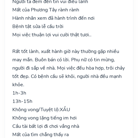
Người ta đem đến tin vui điều lành
Mất của Phương Tây rành rành
Hành nhân xem đã hành trình đến nơi
Bệnh tật sửa lễ cầu trời
Mọi việc thuận lợi vui cười thật tươi..
Rất tốt lành, xuất hành giờ này thường gặp nhiều
may mắn. Buôn bán có lời. Phụ nữ có tin mừng,
người đi sắp về nhà. Mọi việc đều hòa hợp, trôi chảy
tốt đẹp. Có bệnh cầu sẽ khỏi, người nhà đều mạnh
khỏe.
1h-3h
13h-15h
Không vong/Tuyệt lộ:
XẤU
Không vong lặng tiếng im hơi
Cầu tài bất lợi đi chơi vắng nhà
Mất của tìm chẳng thấy ra