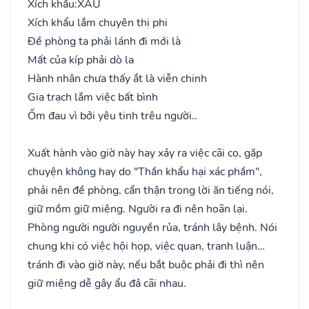
Xích khẩu:
XẤU
Xích khẩu lắm chuyên thị phi
Đề phòng ta phải lánh đi mới là
Mất của kíp phải dò la
Hành nhân chưa thấy ắt là viễn chinh
Gia trạch lắm việc bất bình
Ốm đau vì bởi yêu tinh trêu người..
Xuất hành vào giờ này hay xảy ra việc cãi cọ, gặp
chuyện không hay do "Thần khẩu hại xác phầm",
phải nên đề phòng, cẩn thận trong lời ăn tiếng nói,
giữ mồm giữ miệng. Người ra đi nên hoãn lại.
Phòng người người nguyền rủa, tránh lây bệnh. Nói
chung khi có việc hội họp, việc quan, tranh luận…
tránh đi vào giờ này, nếu bắt buộc phải đi thì nên
giữ miệng dễ gây ẩu đả cãi nhau.