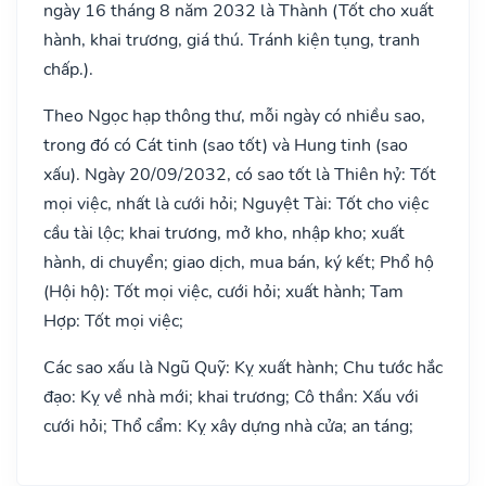
ngày 16 tháng 8 năm 2032 là Thành (Tốt cho xuất
hành, khai trương, giá thú. Tránh kiện tụng, tranh
chấp.).
Theo Ngọc hạp thông thư, mỗi ngày có nhiều sao,
trong đó có Cát tinh (sao tốt) và Hung tinh (sao
xấu). Ngày 20/09/2032, có sao tốt là Thiên hỷ: Tốt
mọi việc, nhất là cưới hỏi; Nguyệt Tài: Tốt cho việc
cầu tài lộc; khai trương, mở kho, nhập kho; xuất
hành, di chuyển; giao dịch, mua bán, ký kết; Phổ hộ
(Hội hộ): Tốt mọi việc, cưới hỏi; xuất hành; Tam
Hợp: Tốt mọi việc;
Các sao xấu là Ngũ Quỹ: Kỵ xuất hành; Chu tước hắc
đạo: Kỵ về nhà mới; khai trương; Cô thần: Xấu với
cưới hỏi; Thổ cẩm: Kỵ xây dựng nhà cửa; an táng;