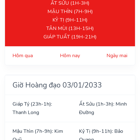
ẤT SỬU (1H-3H)
MẬU THÌN (7H-9H)
KỶ TỊ (9H-11H)
TÂN MÙI (13H-15H)
GIÁP TUẤT (19H-21H)
Hôm qua
Hôm nay
Ngày mai
Giờ Hoàng đạo 03/01/2033
Giáp Tý (23h-1h):
Ất Sửu (1h-3h): Minh
Thanh Long
Đường
Mậu Thìn (7h-9h): Kim
Kỷ Tị (9h-11h): Bảo
Quỹ
Quang