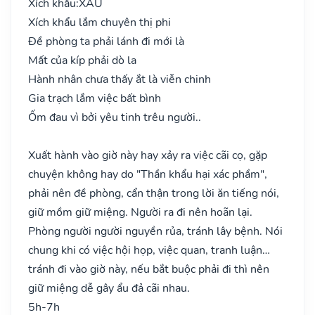
Xích khẩu:
XẤU
Xích khẩu lắm chuyên thị phi
Đề phòng ta phải lánh đi mới là
Mất của kíp phải dò la
Hành nhân chưa thấy ắt là viễn chinh
Gia trạch lắm việc bất bình
Ốm đau vì bởi yêu tinh trêu người..
Xuất hành vào giờ này hay xảy ra việc cãi cọ, gặp
chuyện không hay do "Thần khẩu hại xác phầm",
phải nên đề phòng, cẩn thận trong lời ăn tiếng nói,
giữ mồm giữ miệng. Người ra đi nên hoãn lại.
Phòng người người nguyền rủa, tránh lây bệnh. Nói
chung khi có việc hội họp, việc quan, tranh luận…
tránh đi vào giờ này, nếu bắt buộc phải đi thì nên
giữ miệng dễ gây ẩu đả cãi nhau.
5h-7h