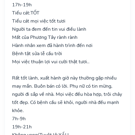
17h-19h
Tiểu cát:
TỐT
Tiểu cát mọi việc tốt tươi
Người ta đem đến tin vui điều lành
Mất của Phương Tây rành rành
Hành nhân xem đã hành trình đến nơi
Bệnh tật sửa lễ cầu trời
Mọi việc thuận lợi vui cười thật tươi..
Rất tốt lành, xuất hành giờ này thường gặp nhiều
may mắn. Buôn bán có lời. Phụ nữ có tin mừng,
người đi sắp về nhà. Mọi việc đều hòa hợp, trôi chảy
tốt đẹp. Có bệnh cầu sẽ khỏi, người nhà đều mạnh
khỏe.
7h-9h
19h-21h
Không vong/Tuyệt lộ:
XẤU