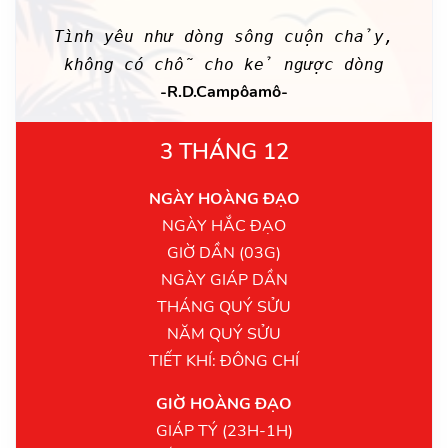
Tình yêu như dòng sông cuộn chảy,
không có chỗ cho kẻ ngược dòng
-R.D.Campôamô-
3 THÁNG 12
NGÀY HOÀNG ĐẠO
NGÀY HẮC ĐẠO
GIỜ DẦN (03G)
NGÀY GIÁP DẦN
THÁNG QUÝ SỬU
NĂM QUÝ SỬU
TIẾT KHÍ: ĐÔNG CHÍ
GIỜ HOÀNG ĐẠO
GIÁP TÝ (23H-1H)