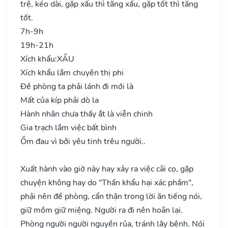
trệ, kéo dài, gặp xấu thì tăng xấu, gặp tốt thì tăng
tốt.
7h-9h
19h-21h
Xích khẩu:
XẤU
Xích khẩu lắm chuyên thị phi
Đề phòng ta phải lánh đi mới là
Mất của kíp phải dò la
Hành nhân chưa thấy ắt là viễn chinh
Gia trạch lắm việc bất bình
Ốm đau vì bởi yêu tinh trêu người..
Xuất hành vào giờ này hay xảy ra việc cãi cọ, gặp
chuyện không hay do "Thần khẩu hại xác phầm",
phải nên đề phòng, cẩn thận trong lời ăn tiếng nói,
giữ mồm giữ miệng. Người ra đi nên hoãn lại.
Phòng người người nguyền rủa, tránh lây bệnh. Nói