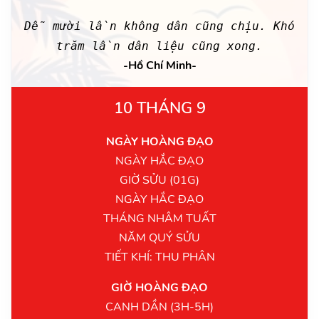
Dễ mười lần không dân cũng chịu. Khó
trăm lần dân liệu cũng xong.
-Hồ Chí Minh-
10 THÁNG 9
NGÀY HOÀNG ĐẠO
NGÀY HẮC ĐẠO
GIỜ SỬU (01G)
NGÀY HẮC ĐẠO
THÁNG NHÂM TUẤT
NĂM QUÝ SỬU
TIẾT KHÍ: THU PHÂN
GIỜ HOÀNG ĐẠO
CANH DẦN (3H-5H)