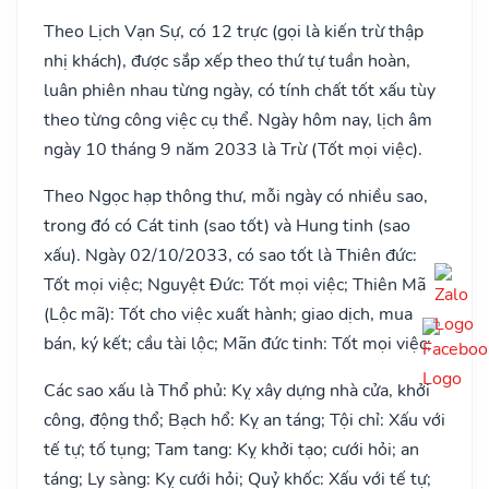
Theo Lịch Vạn Sự, có 12 trực (gọi là kiến trừ thập
nhị khách), được sắp xếp theo thứ tự tuần hoàn,
luân phiên nhau từng ngày, có tính chất tốt xấu tùy
theo từng công việc cụ thể. Ngày hôm nay, lịch âm
ngày 10 tháng 9 năm 2033 là Trừ (Tốt mọi việc).
Theo Ngọc hạp thông thư, mỗi ngày có nhiều sao,
trong đó có Cát tinh (sao tốt) và Hung tinh (sao
xấu). Ngày 02/10/2033, có sao tốt là Thiên đức:
Tốt mọi việc; Nguyệt Đức: Tốt mọi việc; Thiên Mã
(Lộc mã): Tốt cho việc xuất hành; giao dịch, mua
bán, ký kết; cầu tài lộc; Mãn đức tinh: Tốt mọi việc;
Các sao xấu là Thổ phủ: Kỵ xây dựng nhà cửa, khởi
công, động thổ; Bạch hổ: Kỵ an táng; Tội chỉ: Xấu với
tế tự; tố tụng; Tam tang: Kỵ khởi tạo; cưới hỏi; an
táng; Ly sàng: Kỵ cưới hỏi; Quỷ khốc: Xấu với tế tự;