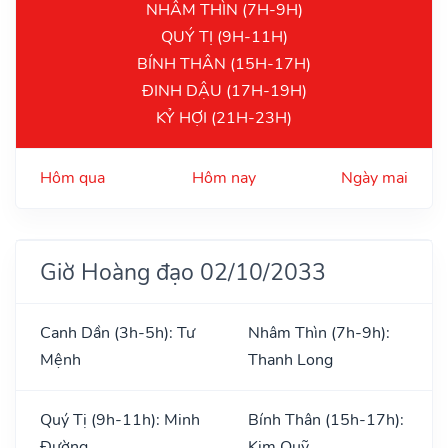
NHÂM THÌN (7H-9H)
QUÝ TỊ (9H-11H)
BÍNH THÂN (15H-17H)
ĐINH DẬU (17H-19H)
KỶ HỢI (21H-23H)
Hôm qua
Hôm nay
Ngày mai
Giờ Hoàng đạo 02/10/2033
Canh Dần (3h-5h): Tư
Nhâm Thìn (7h-9h):
Mệnh
Thanh Long
Quý Tị (9h-11h): Minh
Bính Thân (15h-17h):
Đường
Kim Quỹ