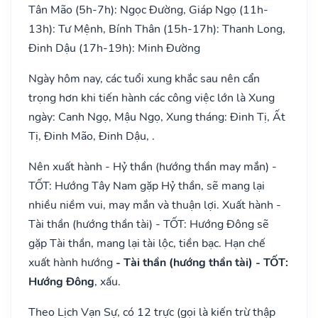
Tân Mão (5h-7h): Ngọc Đường, Giáp Ngọ (11h-
13h): Tư Mệnh, Bính Thân (15h-17h): Thanh Long,
Đinh Dậu (17h-19h): Minh Đường
Ngày hôm nay, các tuổi xung khắc sau nên cẩn
trọng hơn khi tiến hành các công việc lớn là Xung
ngày: Canh Ngọ, Mậu Ngọ, Xung tháng: Đinh Tị, Ất
Tị, Đinh Mão, Đinh Dậu, .
Nên xuất hành - Hỷ thần (hướng thần may mắn) -
TỐT: Hướng Tây Nam gặp Hỷ thần, sẽ mang lại
nhiều niềm vui, may mắn và thuận lợi. Xuất hành -
Tài thần (hướng thần tài) - TỐT: Hướng Đông sẽ
gặp Tài thần, mang lại tài lộc, tiền bạc. Hạn chế
xuất hành hướng
- Tài thần (hướng thần tài) - TỐT:
Hướng Đông
, xấu.
Theo Lịch Vạn Sự, có 12 trực (gọi là kiến trừ thập