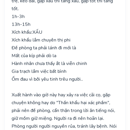
trệ, kéo dài, gặp xấu thì tăng xấu, gặp tốt thì tăng
tốt.
1h-3h
13h-15h
Xích khẩu:
XẤU
Xích khẩu lắm chuyên thị phi
Đề phòng ta phải lánh đi mới là
Mất của kíp phải dò la
Hành nhân chưa thấy ắt là viễn chinh
Gia trạch lắm việc bất bình
Ốm đau vì bởi yêu tinh trêu người..
Xuất hành vào giờ này hay xảy ra việc cãi cọ, gặp
chuyện không hay do "Thần khẩu hại xác phầm",
phải nên đề phòng, cẩn thận trong lời ăn tiếng nói,
giữ mồm giữ miệng. Người ra đi nên hoãn lại.
Phòng người người nguyền rủa, tránh lây bệnh. Nói