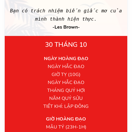
Bạn có trách nhiệm biến giấc mơ của
mình thành hiện thực.
-Les Brown-
30 THÁNG 10
NGÀY HOÀNG ĐẠO
NGÀY HẮC ĐẠO
GIỜ TỴ (10G)
NGÀY HẮC ĐẠO
THÁNG QUÝ HỢI
NĂM QUÝ SỬU
TIẾT KHÍ: LẬP ĐÔNG
GIỜ HOÀNG ĐẠO
MẬU TÝ (23H-1H)