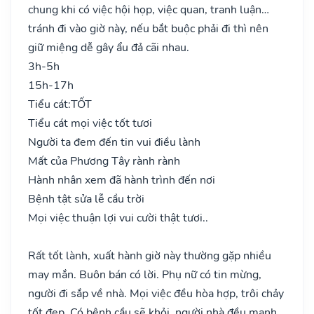
chung khi có việc hội họp, việc quan, tranh luận…
tránh đi vào giờ này, nếu bắt buộc phải đi thì nên
giữ miệng dễ gây ẩu đả cãi nhau.
3h-5h
15h-17h
Tiểu cát:
TỐT
Tiểu cát mọi việc tốt tươi
Người ta đem đến tin vui điều lành
Mất của Phương Tây rành rành
Hành nhân xem đã hành trình đến nơi
Bệnh tật sửa lễ cầu trời
Mọi việc thuận lợi vui cười thật tươi..
Rất tốt lành, xuất hành giờ này thường gặp nhiều
may mắn. Buôn bán có lời. Phụ nữ có tin mừng,
người đi sắp về nhà. Mọi việc đều hòa hợp, trôi chảy
tốt đẹp. Có bệnh cầu sẽ khỏi, người nhà đều mạnh