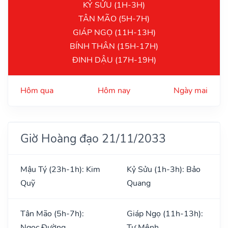
KỶ SỬU (1H-3H)
TÂN MÃO (5H-7H)
GIÁP NGỌ (11H-13H)
BÍNH THÂN (15H-17H)
ĐINH DẬU (17H-19H)
Hôm qua
Hôm nay
Ngày mai
Giờ Hoàng đạo 21/11/2033
Mậu Tý (23h-1h): Kim
Kỷ Sửu (1h-3h): Bảo
Quỹ
Quang
Tân Mão (5h-7h):
Giáp Ngọ (11h-13h):
Ngọc Đường
Tư Mệnh