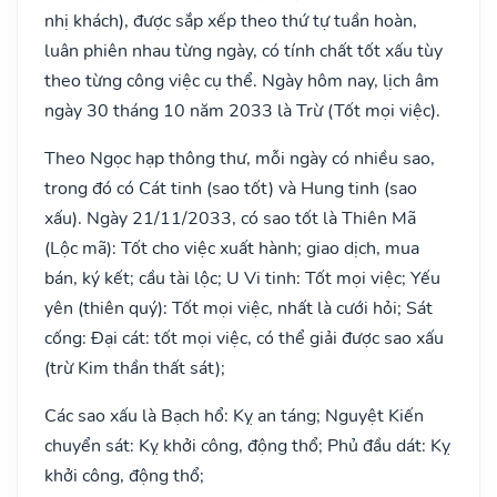
nhị khách), được sắp xếp theo thứ tự tuần hoàn,
luân phiên nhau từng ngày, có tính chất tốt xấu tùy
theo từng công việc cụ thể. Ngày hôm nay, lịch âm
ngày 30 tháng 10 năm 2033 là Trừ (Tốt mọi việc).
Theo Ngọc hạp thông thư, mỗi ngày có nhiều sao,
trong đó có Cát tinh (sao tốt) và Hung tinh (sao
xấu). Ngày 21/11/2033, có sao tốt là Thiên Mã
(Lộc mã): Tốt cho việc xuất hành; giao dịch, mua
bán, ký kết; cầu tài lộc; U Vi tinh: Tốt mọi việc; Yếu
yên (thiên quý): Tốt mọi việc, nhất là cưới hỏi; Sát
cống: Đại cát: tốt mọi việc, có thể giải được sao xấu
(trừ Kim thần thất sát);
Các sao xấu là Bạch hổ: Kỵ an táng; Nguyệt Kiến
chuyển sát: Kỵ khởi công, động thổ; Phủ đầu dát: Kỵ
khởi công, động thổ;