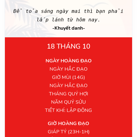
Để tỏa sáng ngày mai thì bạn phải
lấp lánh từ hôm nay.
-Khuyết danh-
18 THÁNG 10
NGÀY HOÀNG ĐẠO
NGÀY HẮC ĐẠO
GIỜ MÙI (14G)
NGÀY HẮC ĐẠO
THÁNG QUÝ HỢI
NĂM QUÝ SỬU
TIẾT KHÍ: LẬP ĐÔNG
GIỜ HOÀNG ĐẠO
GIÁP TÝ (23H-1H)