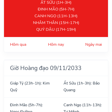
ẤT SỬU (1H-3H)
ĐINH MÃO (5H-7H)
CANH NGỌ (11H-13H)
NHÂM THÂN (15H-17H)
QUÝ DẬU (17H-19H)
Hôm qua
Hôm nay
Ngày mai
Giờ Hoàng đạo 09/11/2033
Giáp Tý (23h-1h): Kim
Ất Sửu (1h-3h): Bảo
Quỹ
Quang
Đinh Mão (5h-7h):
Canh Ngọ (11h-13h):
Ngọc Đường
Tư Mệnh