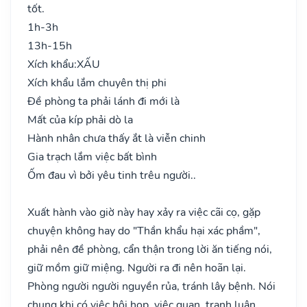
tốt.
1h-3h
13h-15h
Xích khẩu:
XẤU
Xích khẩu lắm chuyên thị phi
Đề phòng ta phải lánh đi mới là
Mất của kíp phải dò la
Hành nhân chưa thấy ắt là viễn chinh
Gia trạch lắm việc bất bình
Ốm đau vì bởi yêu tinh trêu người..
Xuất hành vào giờ này hay xảy ra việc cãi cọ, gặp
chuyện không hay do "Thần khẩu hại xác phầm",
phải nên đề phòng, cẩn thận trong lời ăn tiếng nói,
giữ mồm giữ miệng. Người ra đi nên hoãn lại.
Phòng người người nguyền rủa, tránh lây bệnh. Nói
chung khi có việc hội họp, việc quan, tranh luận…