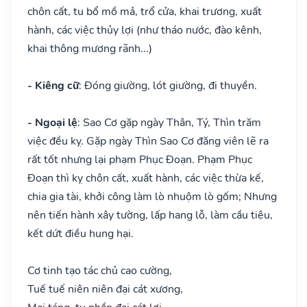
chôn cất, tu bổ mồ mả, trổ cửa, khai trương, xuất
hành, các việc thủy lợi (như tháo nước, đào kênh,
khai thông mương rãnh...)
- Kiêng cữ
: Đóng giường, lót giường, đi thuyền.
- Ngoại lệ
: Sao Cơ gặp ngày Thân, Tý, Thìn trăm
việc đều kỵ. Gặp ngày Thìn Sao Cơ đăng viên lẽ ra
rất tốt nhưng lại phạm Phục Đoạn. Phạm Phục
Đoạn thì kỵ chôn cất, xuất hành, các việc thừa kế,
chia gia tài, khởi công làm lò nhuộm lò gốm; Nhưng
nên tiến hành xây tường, lấp hang lỗ, làm cầu tiêu,
kết dứt điều hung hại.
Cơ tinh tạo tác chủ cao cường,
Tuế tuế niên niên đại cát xương,