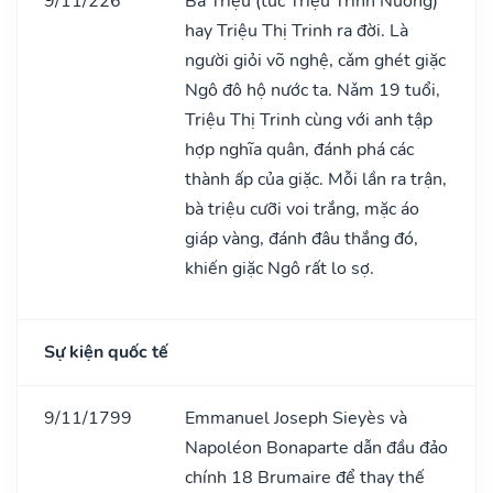
9/11/226
Bà Triệu (tức Triệu Trinh Nương)
hay Triệu Thị Trinh ra đời. Là
người giỏi võ nghệ, cǎm ghét giặc
Ngô đô hộ nước ta. Nǎm 19 tuổi,
Triệu Thị Trinh cùng với anh tập
hợp nghĩa quân, đánh phá các
thành ấp của giặc. Mỗi lần ra trận,
bà triệu cưỡi voi trắng, mặc áo
giáp vàng, đánh đâu thắng đó,
khiến giặc Ngô rất lo sợ.
Sự kiện quốc tế
9/11/1799
Emmanuel Joseph Sieyès và
Napoléon Bonaparte dẫn đầu đảo
chính 18 Brumaire để thay thế