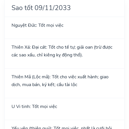
Sao tốt 09/11/2033
Nguyệt Đức: Tốt mọi việc
Thiên Xá: Đại cát: Tốt cho tế tự; giải oan (trừ được
các sao xấu, chỉ kiêng kỵ động thổ).
Thiên Mã (Lộc mã): Tốt cho việc xuất hành; giao
dịch, mua bán, ký kết; cầu tài lộc
U Vi tinh: Tốt mọi việc
Yếu yên (thiên quý): Tốt mọi việc, nhất là cưới hỏi