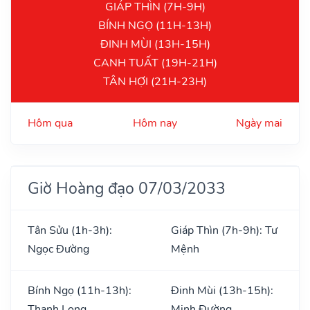
GIÁP THÌN (7H-9H)
BÍNH NGỌ (11H-13H)
ĐINH MÙI (13H-15H)
CANH TUẤT (19H-21H)
TÂN HỢI (21H-23H)
Hôm qua
Hôm nay
Ngày mai
Giờ Hoàng đạo 07/03/2033
Tân Sửu (1h-3h):
Giáp Thìn (7h-9h): Tư
Ngọc Đường
Mệnh
Bính Ngọ (11h-13h):
Đinh Mùi (13h-15h):
Thanh Long
Minh Đường