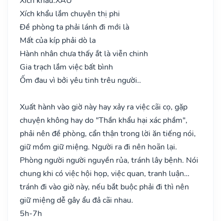
Xích khẩu:
XẤU
Xích khẩu lắm chuyên thị phi
Đề phòng ta phải lánh đi mới là
Mất của kíp phải dò la
Hành nhân chưa thấy ắt là viễn chinh
Gia trạch lắm việc bất bình
Ốm đau vì bởi yêu tinh trêu người..
Xuất hành vào giờ này hay xảy ra việc cãi cọ, gặp
chuyện không hay do "Thần khẩu hại xác phầm",
phải nên đề phòng, cẩn thận trong lời ăn tiếng nói,
giữ mồm giữ miệng. Người ra đi nên hoãn lại.
Phòng người người nguyền rủa, tránh lây bệnh. Nói
chung khi có việc hội họp, việc quan, tranh luận…
tránh đi vào giờ này, nếu bắt buộc phải đi thì nên
giữ miệng dễ gây ẩu đả cãi nhau.
5h-7h