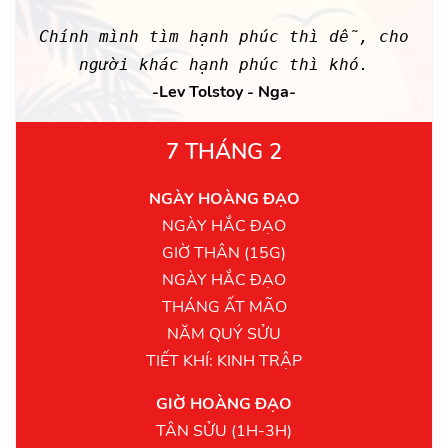
Chính mình tìm hạnh phúc thì dễ, cho
người khác hạnh phúc thì khó.
-Lev Tolstoy - Nga-
7 THÁNG 2
NGÀY HOÀNG ĐẠO
NGÀY HẮC ĐẠO
GIỜ THÂN (15G)
NGÀY HẮC ĐẠO
THÁNG ẤT MÃO
NĂM QUÝ SỬU
TIẾT KHÍ: KINH TRẬP
GIỜ HOÀNG ĐẠO
TÂN SỬU (1H-3H)