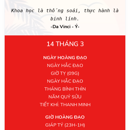
Khoa học là thống soái, thực hành là
binh lính.
-Da Vinci - Ý-
14 THÁNG 3
NGÀY HOÀNG ĐẠO
NGÀY HẮC ĐẠO
GIỜ TỴ (09G)
NGÀY HẮC ĐẠO
THÁNG BÍNH THÌN
NĂM QUÝ SỬU
TIẾT KHÍ: THANH MINH
GIỜ HOÀNG ĐẠO
GIÁP TÝ (23H-1H)