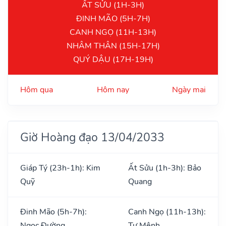
ẤT SỬU (1H-3H)
ĐINH MÃO (5H-7H)
CANH NGỌ (11H-13H)
NHÂM THÂN (15H-17H)
QUÝ DẬU (17H-19H)
Hôm qua
Hôm nay
Ngày mai
Giờ Hoàng đạo 13/04/2033
Giáp Tý (23h-1h): Kim
Ất Sửu (1h-3h): Bảo
Quỹ
Quang
Đinh Mão (5h-7h):
Canh Ngọ (11h-13h):
Ngọc Đường
Tư Mệnh