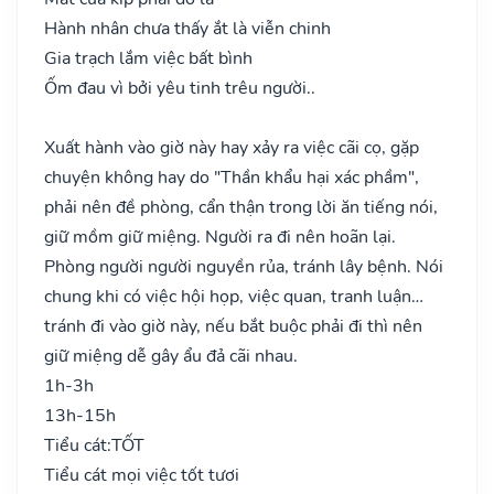
Hành nhân chưa thấy ắt là viễn chinh
Gia trạch lắm việc bất bình
Ốm đau vì bởi yêu tinh trêu người..
Xuất hành vào giờ này hay xảy ra việc cãi cọ, gặp
chuyện không hay do "Thần khẩu hại xác phầm",
phải nên đề phòng, cẩn thận trong lời ăn tiếng nói,
giữ mồm giữ miệng. Người ra đi nên hoãn lại.
Phòng người người nguyền rủa, tránh lây bệnh. Nói
chung khi có việc hội họp, việc quan, tranh luận…
tránh đi vào giờ này, nếu bắt buộc phải đi thì nên
giữ miệng dễ gây ẩu đả cãi nhau.
1h-3h
13h-15h
Tiểu cát:
TỐT
Tiểu cát mọi việc tốt tươi