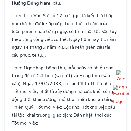
Hướng Đông Nam
, xấu.
Theo Lịch Vạn Sự, có 12 trực (gọi là kiến trừ thập
nhị khách), được sắp xếp theo thứ tự tuần hoàn,
luân phiên nhau từng ngày, có tính chất tốt xấu tùy
theo từng công việc cụ thể. Ngày hôm nay, lịch âm
ngày 14 tháng 3 năm 2033 là Mãn (Nên cầu tài,
cầu phúc, tế tự.).
Theo Ngọc hạp thông thư, mỗi ngày có nhiều sao,
trong đó có Cát tinh (sao tốt) và Hung tinh (sao
xấu). Ngày 13/04/2033, có sao tốt là Thiên phú:
Tốt mọi việc, nhất là xây dựng nhà cửa, khởi công,
động thổ; khai trương, mở kho, nhập kho; an táng;
Thiên Quý: Tốt mọi việc; Lộc khố: Tốt cho việc cầu
tài lộc; khai trương; giao dịch; Dân nhật, thời đức:
Tốt mọi việc;