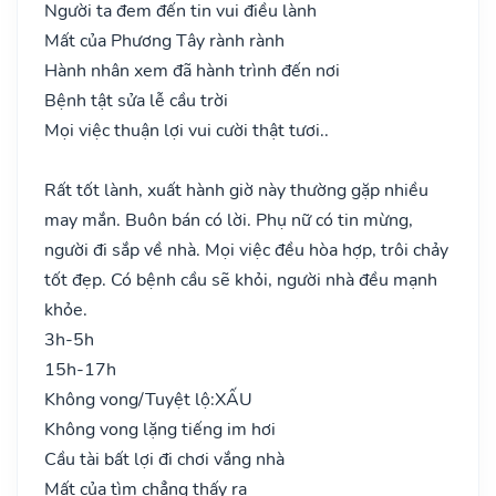
Người ta đem đến tin vui điều lành
Mất của Phương Tây rành rành
Hành nhân xem đã hành trình đến nơi
Bệnh tật sửa lễ cầu trời
Mọi việc thuận lợi vui cười thật tươi..
Rất tốt lành, xuất hành giờ này thường gặp nhiều
may mắn. Buôn bán có lời. Phụ nữ có tin mừng,
người đi sắp về nhà. Mọi việc đều hòa hợp, trôi chảy
tốt đẹp. Có bệnh cầu sẽ khỏi, người nhà đều mạnh
khỏe.
3h-5h
15h-17h
Không vong/Tuyệt lộ:
XẤU
Không vong lặng tiếng im hơi
Cầu tài bất lợi đi chơi vắng nhà
Mất của tìm chẳng thấy ra