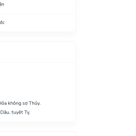
ận
ớc
Hỏa không sợ Thủy.
Dậu, tuyệt Tỵ.