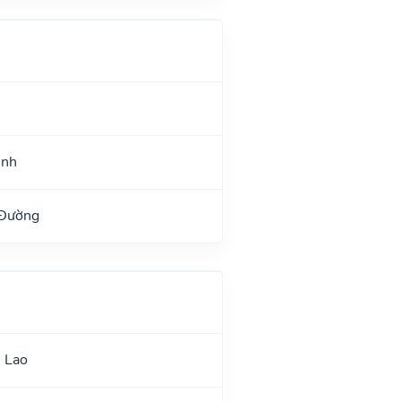
ệnh
 Đường
 Lao