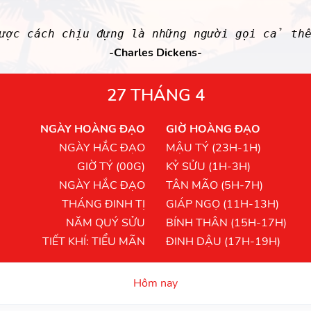
được cách chịu đựng là những người gọi cả th
-Charles Dickens-
27 THÁNG 4
NGÀY HOÀNG ĐẠO
GIỜ HOÀNG ĐẠO
NGÀY HẮC ĐẠO
MẬU TÝ (23H-1H)
GIỜ TÝ (00G)
KỶ SỬU (1H-3H)
NGÀY HẮC ĐẠO
TÂN MÃO (5H-7H)
THÁNG ĐINH TỊ
GIÁP NGỌ (11H-13H)
NĂM QUÝ SỬU
BÍNH THÂN (15H-17H)
TIẾT KHÍ: TIỂU MÃN
ĐINH DẬU (17H-19H)
Hôm nay