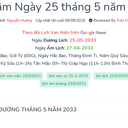
 âm Ngày 25 tháng 5 năm
 bởi:
Nguyễn Hương
Cập nhật lần cuối 08/08/2026
Reviewed By
Trần 
Theo dõi Lịch Vạn Niên trên
Ngày
Dương Lịch
:
25-05-2033
Ngày
Âm Lịch
:
27-04-2033
đạo, Giờ Tý (00G), Ngày Hắc đạo, Tháng Đinh Tị, Năm Quý Sửu
Kỷ Sửu (1h-3h)
Tân Mão (5h-7h)
Giáp Ngọ (11h-13h)
Bính Th
lịch vạn niên 25/5/2033
lịch vạn sự 25-5-2033
âm lịch 25/5/2033
lịch âm dương 25/5/2033
 DƯƠNG THÁNG 5 NĂM 2033