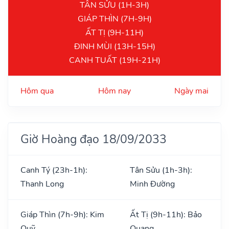
TÂN SỬU (1H-3H)
GIÁP THÌN (7H-9H)
ẤT TỊ (9H-11H)
ĐINH MÙI (13H-15H)
CANH TUẤT (19H-21H)
Hôm qua
Hôm nay
Ngày mai
Giờ Hoàng đạo 18/09/2033
Canh Tý (23h-1h):
Tân Sửu (1h-3h):
Thanh Long
Minh Đường
Giáp Thìn (7h-9h): Kim
Ất Tị (9h-11h): Bảo
Quỹ
Quang