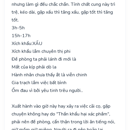
nhưng làm gì đều chắc chắn. Tính chất cung này trì
trệ, kéo dài, gặp xấu thì tăng xấu, gặp tốt thì tăng
tốt.
3h-5h
15h-17h
Xích khẩu:
XẤU
Xích khẩu lắm chuyên thị phi
Đề phòng ta phải lánh đi mới là
Mất của kíp phải dò la
Hành nhân chưa thấy ắt là viễn chinh
Gia trạch lắm việc bất bình
Ốm đau vì bởi yêu tinh trêu người..
Xuất hành vào giờ này hay xảy ra việc cãi cọ, gặp
chuyện không hay do "Thần khẩu hại xác phầm",
phải nên đề phòng, cẩn thận trong lời ăn tiếng nói,
giữ mồm giữ miệng. Người ra đi nên hoãn lại.