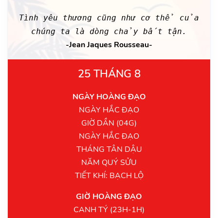
Tình yêu thương cũng như cơ thể của
chúng ta là dòng chảy bất tận.
-Jean Jaques Rousseau-
25 THÁNG 8
NGÀY HOÀNG ĐẠO
NGÀY HẮC ĐẠO
GIỜ DẦN (04G)
NGÀY HẮC ĐẠO
THÁNG TÂN DẬU
NĂM QUÝ SỬU
TIẾT KHÍ: BẠCH LỘ
GIỜ HOÀNG ĐẠO
CANH TÝ (23H-1H)