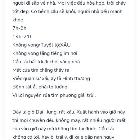
người đi sắp về nhà. Mọi việc đều hòa hợp, trôi chảy
tốt đẹp. Có bệnh cầu sẽ khỏi, người nhà đều mạnh
khỏe.
7h-9h
19h-21h
Không vong/Tuyệt lộ:
XẤU
Không vong lặng tiếng im hơi
Cầu tài bất lợi đi chơi vắng nhà
Mất của tìm chẳng thấy ra
Việc quan sự xấu ấy là Hình thương
Bệnh tật ắt phải lo lường
Vì lời nguyền rủa tìm phương giải trừ..
Đây là giờ Đại Hung, rất xấu. Xuất hành vào giờ này
thì mọi chuyện đều không may, rất nhiều người mất
của vào giờ này mà không tìm lại được. Cầu tài
không có lợi, hay bị trái ý, đi xa e gặp nạn nguy