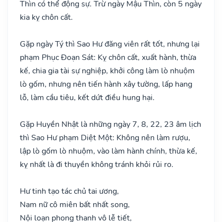
Thìn có thể động sự. Trừ ngày Mậu Thìn, còn 5 ngày
kia kỵ chôn cất.
Gặp ngày Tý thì Sao Hư đăng viên rất tốt, nhưng lại
phạm Phục Đoạn Sát: Kỵ chôn cất, xuất hành, thừa
kế, chia gia tài sự nghiệp, khởi công làm lò nhuộm
lò gốm, nhưng nên tiến hành xây tường, lấp hang
lỗ, làm cầu tiêu, kết dứt điều hung hại.
Gặp Huyền Nhật là những ngày 7, 8, 22, 23 âm lịch
thì Sao Hư phạm Diệt Một: Không nên làm rượu,
lập lò gốm lò nhuộm, vào làm hành chính, thừa kế,
kỵ nhất là đi thuyền không tránh khỏi rủi ro.
Hư tinh tạo tác chủ tai ương,
Nam nữ cô miên bất nhất song,
Nội loạn phong thanh vô lễ tiết,