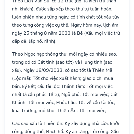
Theo Lịch Vạn Sự, có 12 trực (gọi là kiến trừ thập
nhị khách), được sắp xếp theo thứ tự tuần hoàn,
luân phiên nhau từng ngày, có tính chất tốt xấu tùy
theo từng công việc cụ thể. Ngày hôm nay, lịch âm
ngày 25 tháng 8 năm 2033 là Bế (Xấu mọi việc trừ
đắp đê, lấp hố, rãnh).
Theo Ngọc hạp thông thư, mỗi ngày có nhiều sao,
trong đó có Cát tinh (sao tốt) và Hung tinh (sao
xấu). Ngày 18/09/2033, có sao tốt là Thiên Mã
(Lộc mã): Tốt cho việc xuất hành; giao dịch, mua
bán, ký kết; cầu tài lộc; Thánh tâm: Tốt mọi việc,
nhất là cầu phúc, tế tự; Ngũ phú: Tốt mọi việc; Cát
Khánh: Tốt mọi việc; Phúc hậu: Tốt về cầu tài lộc;
khai trương, mở kho; Thiên Ân: Tốt mọi việc;
Các sao xấu là Thiên ôn: Kỵ xây dựng nhà cửa, khởi
công, động thổ; Bạch hổ: Kỵ an táng; Lôi công: Xấu