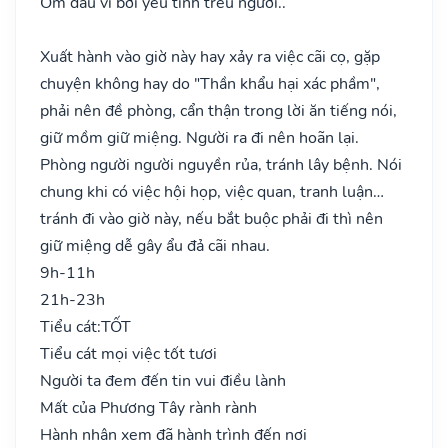
Ốm đau vì bởi yêu tinh trêu người..
Xuất hành vào giờ này hay xảy ra việc cãi cọ, gặp
chuyện không hay do "Thần khẩu hại xác phầm",
phải nên đề phòng, cẩn thận trong lời ăn tiếng nói,
giữ mồm giữ miệng. Người ra đi nên hoãn lại.
Phòng người người nguyền rủa, tránh lây bệnh. Nói
chung khi có việc hội họp, việc quan, tranh luận…
tránh đi vào giờ này, nếu bắt buộc phải đi thì nên
giữ miệng dễ gây ẩu đả cãi nhau.
9h-11h
21h-23h
Tiểu cát:
TỐT
Tiểu cát mọi việc tốt tươi
Người ta đem đến tin vui điều lành
Mất của Phương Tây rành rành
Hành nhân xem đã hành trình đến nơi