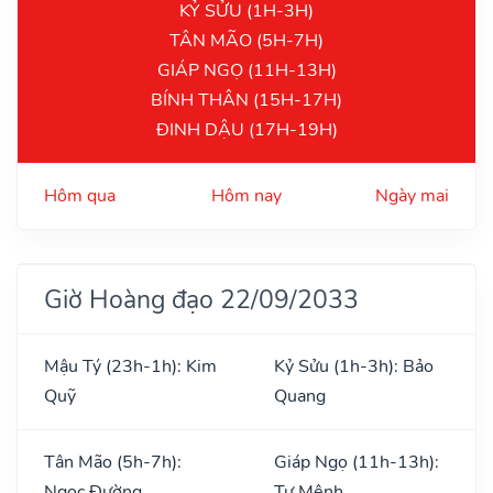
KỶ SỬU (1H-3H)
TÂN MÃO (5H-7H)
GIÁP NGỌ (11H-13H)
BÍNH THÂN (15H-17H)
ĐINH DẬU (17H-19H)
Hôm qua
Hôm nay
Ngày mai
Giờ Hoàng đạo 22/09/2033
Mậu Tý (23h-1h): Kim
Kỷ Sửu (1h-3h): Bảo
Quỹ
Quang
Tân Mão (5h-7h):
Giáp Ngọ (11h-13h):
Ngọc Đường
Tư Mệnh