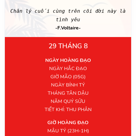
Chân lý cuối cùng trên cõi đời này là
tình yêu
-F.Voltaire-
29 THÁNG 8
NGÀY HOÀNG ĐẠO
NGÀY HẮC ĐẠO
GIỜ MÃO (05G)
NGÀY BÍNH TÝ
THÁNG TÂN DẬU
NĂM QUÝ SỬU
TIẾT KHÍ: THU PHÂN
GIỜ HOÀNG ĐẠO
MẬU TÝ (23H-1H)