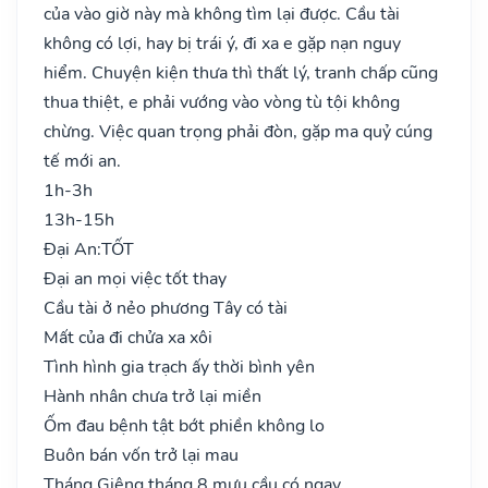
của vào giờ này mà không tìm lại được. Cầu tài
không có lợi, hay bị trái ý, đi xa e gặp nạn nguy
hiểm. Chuyện kiện thưa thì thất lý, tranh chấp cũng
thua thiệt, e phải vướng vào vòng tù tội không
chừng. Việc quan trọng phải đòn, gặp ma quỷ cúng
tế mới an.
1h-3h
13h-15h
Đại An:
TỐT
Đại an mọi việc tốt thay
Cầu tài ở nẻo phương Tây có tài
Mất của đi chửa xa xôi
Tình hình gia trạch ấy thời bình yên
Hành nhân chưa trở lại miền
Ốm đau bệnh tật bớt phiền không lo
Buôn bán vốn trở lại mau
Tháng Giêng tháng 8 mưu cầu có ngay..