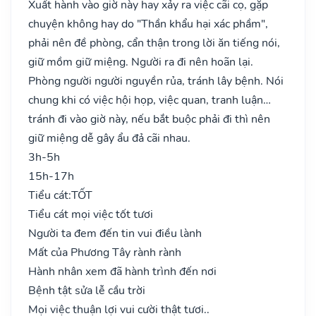
Xuất hành vào giờ này hay xảy ra việc cãi cọ, gặp
chuyện không hay do "Thần khẩu hại xác phầm",
phải nên đề phòng, cẩn thận trong lời ăn tiếng nói,
giữ mồm giữ miệng. Người ra đi nên hoãn lại.
Phòng người người nguyền rủa, tránh lây bệnh. Nói
chung khi có việc hội họp, việc quan, tranh luận…
tránh đi vào giờ này, nếu bắt buộc phải đi thì nên
giữ miệng dễ gây ẩu đả cãi nhau.
3h-5h
15h-17h
Tiểu cát:
TỐT
Tiểu cát mọi việc tốt tươi
Người ta đem đến tin vui điều lành
Mất của Phương Tây rành rành
Hành nhân xem đã hành trình đến nơi
Bệnh tật sửa lễ cầu trời
Mọi việc thuận lợi vui cười thật tươi..