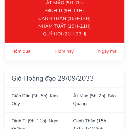
ẤT MÃO (5H-7H)
ĐINH TỊ (9H-11H)
CANH THÂN (15H-17H)
NHÂM TUẤT (19H-21H)
QUÝ HỢI (21H-23H)
Hôm qua
Hôm nay
Ngày mai
Giờ Hoàng đạo 29/09/2033
Giáp Dần (3h-5h): Kim
Ất Mão (5h-7h): Bảo
Quỹ
Quang
Đinh Tị (9h-11h): Ngọc
Canh Thân (15h-
Đường
17h): Tư Mệnh