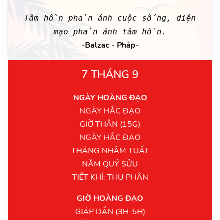
Tâm hồn phản ánh cuộc sống, diện
mạo phản ánh tâm hồn.
-Balzac - Pháp-
7 THÁNG 9
NGÀY HOÀNG ĐẠO
NGÀY HẮC ĐẠO
GIỜ THÂN (15G)
NGÀY HẮC ĐẠO
THÁNG NHÂM TUẤT
NĂM QUÝ SỬU
TIẾT KHÍ: THU PHÂN
GIỜ HOÀNG ĐẠO
GIÁP DẦN (3H-5H)