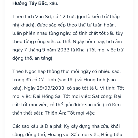
Hướng Tây Bắc
, xấu.
Theo Lịch Vạn Sự, có 12 trực (gọi là kiến trừ thập
nhị khách), được sắp xếp theo thứ tự tuần hoàn,
luân phiên nhau từng ngày, có tính chất tốt xấu tùy
theo từng công việc cụ thể. Ngày hôm nay, lịch âm
ngày 7 tháng 9 năm 2033 là Khai (Tốt mọi việc trừ
động thổ, an táng).
Theo Ngọc hạp thông thư, mỗi ngày có nhiều sao,
trong đó có Cát tinh (sao tốt) và Hung tinh (sao
xấu). Ngày 29/09/2033, có sao tốt là U Vi tinh: Tốt
mọi việc; Đại Hồng Sa: Tốt mọi việc; Sát cống: Đại
cát: tốt mọi việc, có thể giải được sao xấu (trừ Kim
thần thất sát); Thiên Ân: Tốt mọi việc;
Các sao xấu là Địa phá: Kỵ xây dựng nhà cửa, khởi
công, động thổ; Hoang vu: Xấu mọi việc; Băng tiêu