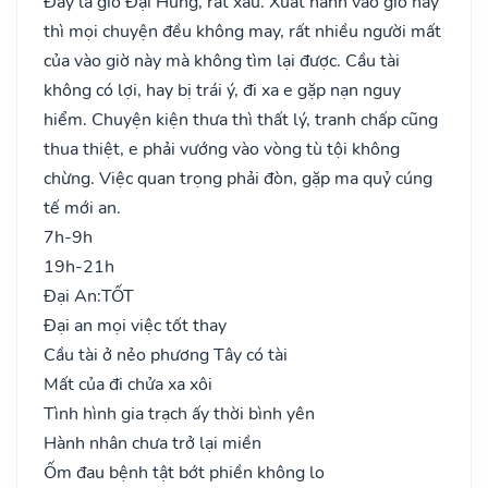
Đây là giờ Đại Hung, rất xấu. Xuất hành vào giờ này
thì mọi chuyện đều không may, rất nhiều người mất
của vào giờ này mà không tìm lại được. Cầu tài
không có lợi, hay bị trái ý, đi xa e gặp nạn nguy
hiểm. Chuyện kiện thưa thì thất lý, tranh chấp cũng
thua thiệt, e phải vướng vào vòng tù tội không
chừng. Việc quan trọng phải đòn, gặp ma quỷ cúng
tế mới an.
7h-9h
19h-21h
Đại An:
TỐT
Đại an mọi việc tốt thay
Cầu tài ở nẻo phương Tây có tài
Mất của đi chửa xa xôi
Tình hình gia trạch ấy thời bình yên
Hành nhân chưa trở lại miền
Ốm đau bệnh tật bớt phiền không lo