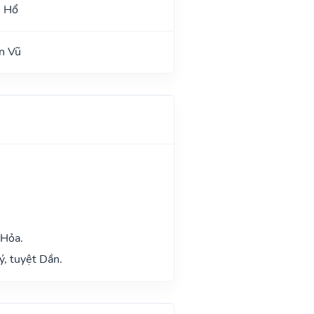
h Hổ
n Vũ
 Hỏa.
ý, tuyệt Dần.