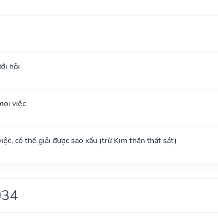
ới hỏi
ọi việc
ệc, có thể giải được sao xấu (trừ Kim thần thất sát)
034