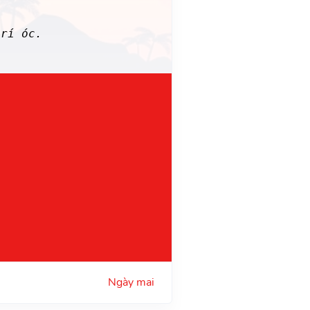
rí óc.
Ngày mai