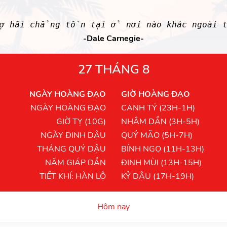
ợ hãi chẳng tồn tại ở nơi nào khác ngoài t
-Dale Carnegie-
27 THÁNG 8
NGÀY HOÀNG ĐẠO
GIỜ HOÀNG ĐẠO
NGÀY HOÀNG ĐẠO
CANH TÝ (23H-1H)
GIỜ TỴ (10G)
NHÂM DẦN (3H-5H)
NGÀY ĐINH DẬU
QUÝ MÃO (5H-7H)
THÁNG QUÝ DẬU
BÍNH NGỌ (11H-13H)
NĂM GIÁP DẦN
ĐINH MÙI (13H-15H)
TIẾT KHÍ: HÀN LỘ
KỶ DẬU (17H-19H)
Hôm nay