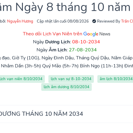
 âm Ngày 8 tháng 10 năm
 bởi:
Nguyễn Hương
Cập nhật lần cuối 08/08/2026
Reviewed By
Trần 
Theo dõi Lịch Vạn Niên trên
Ngày
Dương Lịch
:
08-10-2034
Ngày
Âm Lịch
:
27-08-2034
đạo, Giờ Tỵ (10G), Ngày Đinh Dậu, Tháng Quý Dậu, Năm Giáp
Nhâm Dần (3h-5h)
Quý Mão (5h-7h)
Bính Ngọ (11h-13h)
Đin
lịch vạn niên 8/10/2034
lịch vạn sự 8-10-2034
âm lịch 8/10/2034
lịch âm dương 8/10/2034
 DƯƠNG THÁNG 10 NĂM 2034