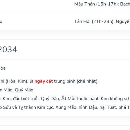
Mậu Thân (15h-17h): Bạc
o
Tân Hợi (21h-23h): Nguyê
2034
Hỏa
hi (Hỏa, Kim), là
ngày cát
trung bình (chế nhật).
ân Mão, Quý Mão.
 Kim, đặc biệt tuổi: Quý Dậu, Ất Mùi thuộc hành Kim không sợ
 Sửu và Tỵ thành Kim cục. Xung Mão, hình Dậu, hại Tuất, phá T