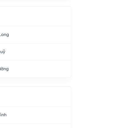
Long
Quỹ
ường
Hình