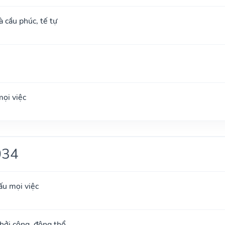
à cầu phúc, tế tự
ọi việc
034
ấu mọi việc
khởi công, động thổ