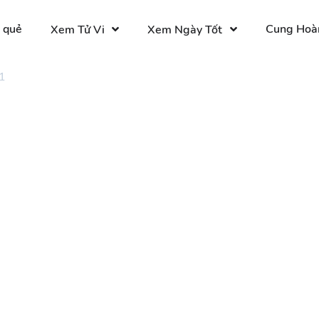
 quẻ
Cung Hoà
Xem Tử Vi
Xem Ngày Tốt
1