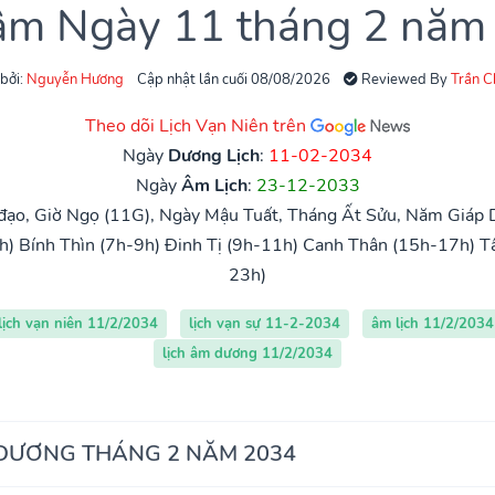
 âm Ngày 11 tháng 2 năm
 bởi:
Nguyễn Hương
Cập nhật lần cuối 08/08/2026
Reviewed By
Trần 
Theo dõi Lịch Vạn Niên trên
Ngày
Dương Lịch
:
11-02-2034
Ngày
Âm Lịch
:
23-12-2033
ạo, Giờ Ngọ (11G), Ngày Mậu Tuất, Tháng Ất Sửu, Năm Giáp 
h)
Bính Thìn (7h-9h)
Đinh Tị (9h-11h)
Canh Thân (15h-17h)
T
23h)
lịch vạn niên 11/2/2034
lịch vạn sự 11-2-2034
âm lịch 11/2/2034
lịch âm dương 11/2/2034
 DƯƠNG THÁNG 2 NĂM 2034