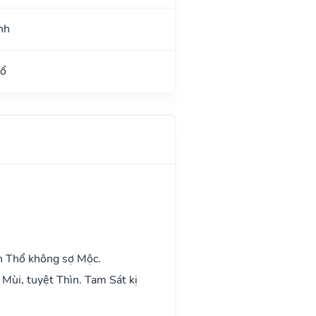
nh
Hổ
h Thổ không sợ Mộc.
Mùi, tuyệt Thìn. Tam Sát kị