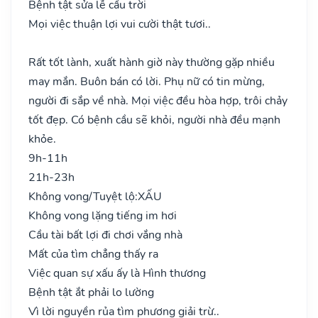
Bệnh tật sửa lễ cầu trời
Mọi việc thuận lợi vui cười thật tươi..
Rất tốt lành, xuất hành giờ này thường gặp nhiều
may mắn. Buôn bán có lời. Phụ nữ có tin mừng,
người đi sắp về nhà. Mọi việc đều hòa hợp, trôi chảy
tốt đẹp. Có bệnh cầu sẽ khỏi, người nhà đều mạnh
khỏe.
9h-11h
21h-23h
Không vong/Tuyệt lộ:
XẤU
Không vong lặng tiếng im hơi
Cầu tài bất lợi đi chơi vắng nhà
Mất của tìm chẳng thấy ra
Việc quan sự xấu ấy là Hình thương
Bệnh tật ắt phải lo lường
Vì lời nguyền rủa tìm phương giải trừ..