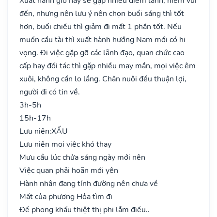
Xuất hành giờ này sẽ gặp nhiều điềm lành, niềm vui
đến, nhưng nên lưu ý nên chọn buổi sáng thì tốt
hơn, buổi chiều thì giảm đi mất 1 phần tốt. Nếu
muốn cầu tài thì xuất hành hướng Nam mới có hi
vọng. Đi việc gặp gỡ các lãnh đạo, quan chức cao
cấp hay đối tác thì gặp nhiều may mắn, mọi việc êm
xuôi, không cần lo lắng. Chăn nuôi đều thuận lợi,
người đi có tin về.
3h-5h
15h-17h
Lưu niên:
XẤU
Lưu niên mọi việc khó thay
Mưu cầu lúc chửa sáng ngày mới nên
Việc quan phải hoãn mới yên
Hành nhân đang tính đường nên chưa về
Mất của phương Hỏa tìm đi
Đề phong khẩu thiệt thị phi lắm điều..