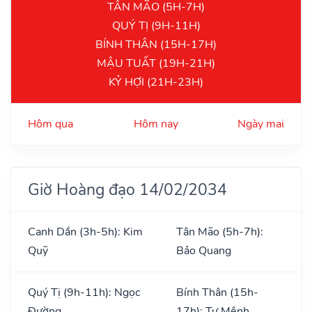
TÂN MÃO (5H-7H)
QUÝ TỊ (9H-11H)
BÍNH THÂN (15H-17H)
MẬU TUẤT (19H-21H)
KỶ HỢI (21H-23H)
Hôm qua
Hôm nay
Ngày mai
Giờ Hoàng đạo 14/02/2034
Canh Dần (3h-5h): Kim
Tân Mão (5h-7h):
Quỹ
Bảo Quang
Quý Tị (9h-11h): Ngọc
Bính Thân (15h-
Đường
17h): Tư Mệnh