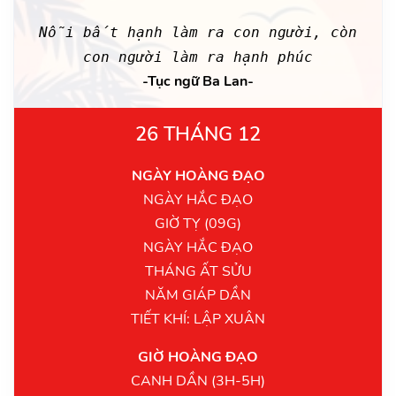
Nỗi bất hạnh làm ra con người, còn
con người làm ra hạnh phúc
-Tục ngữ Ba Lan-
26 THÁNG 12
NGÀY HOÀNG ĐẠO
NGÀY HẮC ĐẠO
GIỜ TỴ (09G)
NGÀY HẮC ĐẠO
THÁNG ẤT SỬU
NĂM GIÁP DẦN
TIẾT KHÍ: LẬP XUÂN
GIỜ HOÀNG ĐẠO
CANH DẦN (3H-5H)