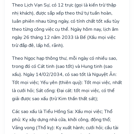
Theo Lịch Vạn Sự, có 12 trực (gọi là kiến trừ thập
nhị khách), được sắp xếp theo thứ tự tuần hoàn,
luân phiên nhau từng ngày, có tính chất tốt xấu tùy
theo từng công việc cụ thể. Ngày hôm nay, lịch âm
ngày 26 tháng 12 năm 2033 là Bế (Xấu mọi việc
trừ đắp đê, lấp hố, rãnh).
Theo Ngọc hạp thông thư, mỗi ngày có nhiều sao,
trong đó có Cát tinh (sao tốt) và Hung tinh (sao
xấu). Ngày 14/02/2034, có sao tốt là Nguyệt Ân:
Tốt mọi việc; Yếu yên (thiên quý): Tốt mọi việc, nhất
là cưới hỏi; Sát cống: Đại cát: tốt mọi việc, có thể
giải được sao xấu (trừ Kim thần thất sát);
Các sao xấu là Tiểu Hồng Sa: Xấu mọi việc; Thổ
phủ: Kỵ xây dựng nhà cửa, khởi công, động thổ;
Vãng vong (Thổ kỵ): Kỵ xuất hành; cưới hỏi; cầu tài