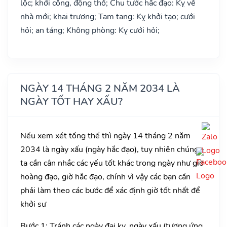
lộc; khởi công, động thổ; Chu tước hắc đạo: Kỵ về
nhà mới; khai trương; Tam tang: Kỵ khởi tạo; cưới
hỏi; an táng; Không phòng: Kỵ cưới hỏi;
NGÀY 14 THÁNG 2 NĂM 2034 LÀ
NGÀY TỐT HAY XẤU?
Nếu xem xét tổng thể thì ngày 14 tháng 2 năm
2034 là ngày xấu (ngày hắc đạo), tuy nhiên chúng
ta cần cân nhắc các yếu tốt khác trong ngày như giờ
hoàng đạo, giờ hắc đạo, chính vì vậy các bạn cần
phải làm theo các bước để xác định giờ tốt nhất để
khởi sự
Bước 1: Tránh các ngày đại kỵ, ngày xấu (tương ứng