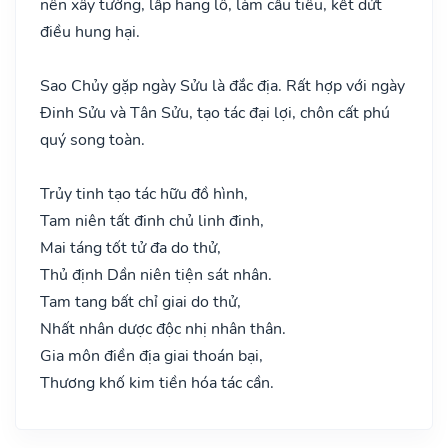
nên xây tường, lấp hang lỗ, làm cầu tiêu, kết dứt
điều hung hại.
Sao Chủy gặp ngày Sửu là đắc địa. Rất hợp với ngày
Đinh Sửu và Tân Sửu, tạo tác đại lợi, chôn cất phú
quý song toàn.
Trủy tinh tạo tác hữu đồ hình,
Tam niên tất đinh chủ linh đinh,
Mai táng tốt tử đa do thử,
Thủ định Dần niên tiện sát nhân.
Tam tang bất chỉ giai do thử,
Nhất nhân dược độc nhị nhân thân.
Gia môn điền địa giai thoán bại,
Thương khố kim tiền hóa tác cần.