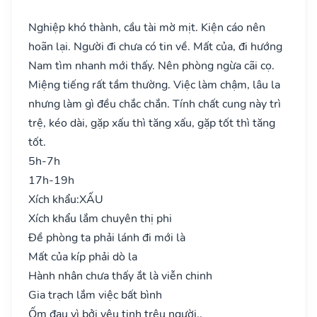
Nghiệp khó thành, cầu tài mờ mịt. Kiện cáo nên
hoãn lại. Người đi chưa có tin về. Mất của, đi hướng
Nam tìm nhanh mới thấy. Nên phòng ngừa cãi cọ.
Miệng tiếng rất tầm thường. Việc làm chậm, lâu la
nhưng làm gì đều chắc chắn. Tính chất cung này trì
trệ, kéo dài, gặp xấu thì tăng xấu, gặp tốt thì tăng
tốt.
5h-7h
17h-19h
Xích khẩu:
XẤU
Xích khẩu lắm chuyên thị phi
Đề phòng ta phải lánh đi mới là
Mất của kíp phải dò la
Hành nhân chưa thấy ắt là viễn chinh
Gia trạch lắm việc bất bình
Ốm đau vì bởi yêu tinh trêu người..