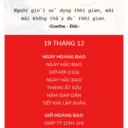
Người giỏi sử dụng thời gian, mãi
mãi không thấy đủ thời gian.
-Goethe - Đức-
19 THÁNG 12
NGÀY HOÀNG ĐẠO
NGÀY HẮC ĐẠO
GIỜ HỢI (21G)
NGÀY HẮC ĐẠO
THÁNG ẤT SỬU
NĂM GIÁP DẦN
TIẾT KHÍ: LẬP XUÂN
GIỜ HOÀNG ĐẠO
GIÁP TÝ (23H-1H)