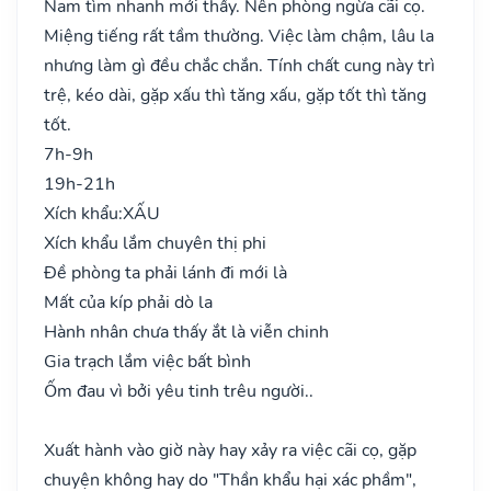
Nam tìm nhanh mới thấy. Nên phòng ngừa cãi cọ.
Miệng tiếng rất tầm thường. Việc làm chậm, lâu la
nhưng làm gì đều chắc chắn. Tính chất cung này trì
trệ, kéo dài, gặp xấu thì tăng xấu, gặp tốt thì tăng
tốt.
7h-9h
19h-21h
Xích khẩu:
XẤU
Xích khẩu lắm chuyên thị phi
Đề phòng ta phải lánh đi mới là
Mất của kíp phải dò la
Hành nhân chưa thấy ắt là viễn chinh
Gia trạch lắm việc bất bình
Ốm đau vì bởi yêu tinh trêu người..
Xuất hành vào giờ này hay xảy ra việc cãi cọ, gặp
chuyện không hay do "Thần khẩu hại xác phầm",