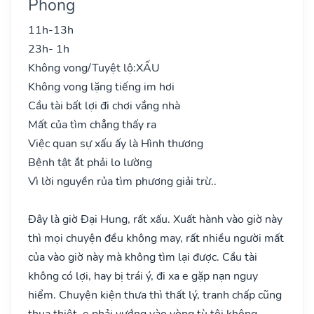
Phong
11h-13h
23h- 1h
Không vong/Tuyệt lộ:
XẤU
Không vong lặng tiếng im hơi
Cầu tài bất lợi đi chơi vắng nhà
Mất của tìm chẳng thấy ra
Việc quan sự xấu ấy là Hình thương
Bệnh tật ắt phải lo lường
Vì lời nguyền rủa tìm phương giải trừ..
Đây là giờ Đại Hung, rất xấu. Xuất hành vào giờ này
thì mọi chuyện đều không may, rất nhiều người mất
của vào giờ này mà không tìm lại được. Cầu tài
không có lợi, hay bị trái ý, đi xa e gặp nạn nguy
hiểm. Chuyện kiện thưa thì thất lý, tranh chấp cũng
thua thiệt, e phải vướng vào vòng tù tội không