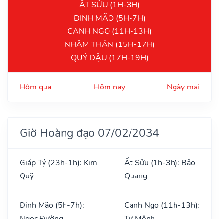
ẤT SỬU (1H-3H)
ĐINH MÃO (5H-7H)
CANH NGỌ (11H-13H)
NHÂM THÂN (15H-17H)
QUÝ DẬU (17H-19H)
Hôm qua
Hôm nay
Ngày mai
Giờ Hoàng đạo 07/02/2034
Giáp Tý (23h-1h): Kim
Ất Sửu (1h-3h): Bảo
Quỹ
Quang
Đinh Mão (5h-7h):
Canh Ngọ (11h-13h):
Ngọc Đường
Tư Mệnh