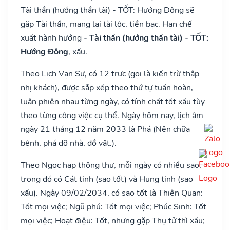
Tài thần (hướng thần tài) - TỐT: Hướng Đông sẽ
gặp Tài thần, mang lại tài lộc, tiền bạc. Hạn chế
xuất hành hướng
- Tài thần (hướng thần tài) - TỐT:
Hướng Đông
, xấu.
Theo Lịch Vạn Sự, có 12 trực (gọi là kiến trừ thập
nhị khách), được sắp xếp theo thứ tự tuần hoàn,
luân phiên nhau từng ngày, có tính chất tốt xấu tùy
theo từng công việc cụ thể. Ngày hôm nay, lịch âm
ngày 21 tháng 12 năm 2033 là Phá (Nên chữa
bệnh, phá dỡ nhà, đồ vật.).
Theo Ngọc hạp thông thư, mỗi ngày có nhiều sao,
trong đó có Cát tinh (sao tốt) và Hung tinh (sao
xấu). Ngày 09/02/2034, có sao tốt là Thiên Quan:
Tốt mọi việc; Ngũ phú: Tốt mọi việc; Phúc Sinh: Tốt
mọi việc; Hoạt điệu: Tốt, nhưng gặp Thụ tử thì xấu;