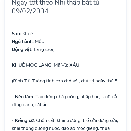
Ngày tốt theo Nhị thập bát tú
09/02/2034
Sao:
Khuê
Ngũ hành:
Mộc
Động vật:
Lang (Sói)
KHUÊ MỘC LANG
: Mã Vũ:
XẤU
(Bình Tú) Tướng tinh con chó sói, chủ trị ngày thứ 5.
- Nên làm
: Tạo dựng nhà phòng, nhập học, ra đi cầu
công danh, cắt áo.
- Kiêng cữ
: Chôn cất, khai trương, trổ cửa dựng cửa,
khai thông đường nước, đào ao móc giếng, thưa