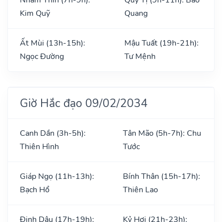
Kim Quỹ
Quang
Ất Mùi (13h-15h):
Mậu Tuất (19h-21h):
Ngọc Đường
Tư Mệnh
Giờ Hắc đạo 09/02/2034
Canh Dần (3h-5h):
Tân Mão (5h-7h): Chu
Thiên Hình
Tước
Giáp Ngọ (11h-13h):
Bính Thân (15h-17h):
Bạch Hổ
Thiên Lao
Đinh Dậu (17h-19h):
Kỷ Hợi (21h-23h):