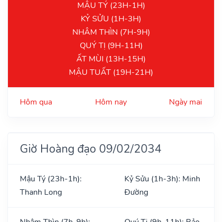
MẬU TÝ (23H-1H)
KỶ SỬU (1H-3H)
NHÂM THÌN (7H-9H)
QUÝ TỊ (9H-11H)
ẤT MÙI (13H-15H)
MẬU TUẤT (19H-21H)
Hôm qua
Hôm nay
Ngày mai
Giờ Hoàng đạo 09/02/2034
Mậu Tý (23h-1h):
Kỷ Sửu (1h-3h): Minh
Thanh Long
Đường
Nhâm Thìn (7h-9h):
Quý Tị (9h-11h): Bảo