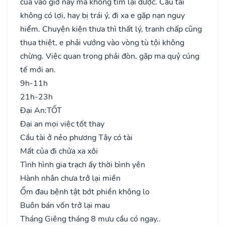
của vào giờ này mà không tìm lại được. Cầu tài
không có lợi, hay bị trái ý, đi xa e gặp nạn nguy
hiểm. Chuyện kiện thưa thì thất lý, tranh chấp cũng
thua thiệt, e phải vướng vào vòng tù tội không
chừng. Việc quan trọng phải đòn, gặp ma quỷ cúng
tế mới an.
9h-11h
21h-23h
Đại An:
TỐT
Đại an mọi việc tốt thay
Cầu tài ở nẻo phương Tây có tài
Mất của đi chửa xa xôi
Tình hình gia trạch ấy thời bình yên
Hành nhân chưa trở lại miền
Ốm đau bệnh tật bớt phiền không lo
Buôn bán vốn trở lại mau
Tháng Giêng tháng 8 mưu cầu có ngay..