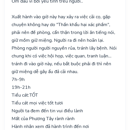
Ốm đau vì bởi yêu tinh trêu người..
Xuất hành vào giờ này hay xảy ra việc cãi cọ, gặp
chuyện không hay do "Thần khẩu hại xác phầm",
phải nên đề phòng, cẩn thận trong lời ăn tiếng nói,
giữ mồm giữ miệng. Người ra đi nên hoãn lại.
Phòng người người nguyền rủa, tránh lây bệnh. Nói
chung khi có việc hội họp, việc quan, tranh luận…
tránh đi vào giờ này, nếu bắt buộc phải đi thì nên
giữ miệng dễ gây ẩu đả cãi nhau.
7h-9h
19h-21h
Tiểu cát:
TỐT
Tiểu cát mọi việc tốt tươi
Người ta đem đến tin vui điều lành
Mất của Phương Tây rành rành
Hành nhân xem đã hành trình đến nơi