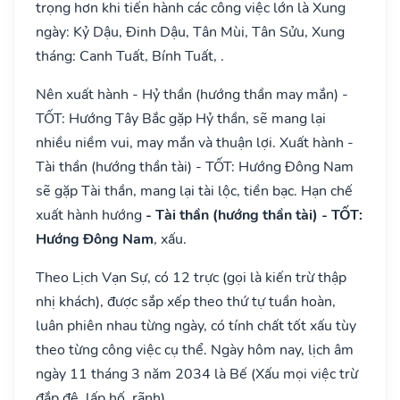
trọng hơn khi tiến hành các công việc lớn là Xung
ngày: Kỷ Dậu, Đinh Dậu, Tân Mùi, Tân Sửu, Xung
tháng: Canh Tuất, Bính Tuất, .
Nên xuất hành - Hỷ thần (hướng thần may mắn) -
TỐT: Hướng Tây Bắc gặp Hỷ thần, sẽ mang lại
nhiều niềm vui, may mắn và thuận lợi. Xuất hành -
Tài thần (hướng thần tài) - TỐT: Hướng Đông Nam
sẽ gặp Tài thần, mang lại tài lộc, tiền bạc. Hạn chế
xuất hành hướng
- Tài thần (hướng thần tài) - TỐT:
Hướng Đông Nam
, xấu.
Theo Lịch Vạn Sự, có 12 trực (gọi là kiến trừ thập
nhị khách), được sắp xếp theo thứ tự tuần hoàn,
luân phiên nhau từng ngày, có tính chất tốt xấu tùy
theo từng công việc cụ thể. Ngày hôm nay, lịch âm
ngày 11 tháng 3 năm 2034 là Bế (Xấu mọi việc trừ
đắp đê, lấp hố, rãnh).