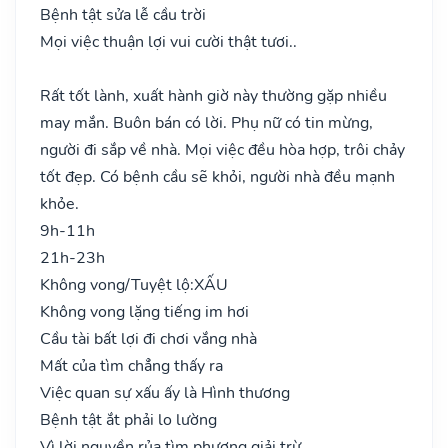
Bệnh tật sửa lễ cầu trời
Mọi việc thuận lợi vui cười thật tươi..
Rất tốt lành, xuất hành giờ này thường gặp nhiều
may mắn. Buôn bán có lời. Phụ nữ có tin mừng,
người đi sắp về nhà. Mọi việc đều hòa hợp, trôi chảy
tốt đẹp. Có bệnh cầu sẽ khỏi, người nhà đều mạnh
khỏe.
9h-11h
21h-23h
Không vong/Tuyệt lộ:
XẤU
Không vong lặng tiếng im hơi
Cầu tài bất lợi đi chơi vắng nhà
Mất của tìm chẳng thấy ra
Việc quan sự xấu ấy là Hình thương
Bệnh tật ắt phải lo lường
Vì lời nguyền rủa tìm phương giải trừ..