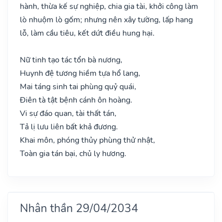
hành, thừa kế sự nghiệp, chia gia tài, khởi công làm
lò nhuộm lò gốm; nhưng nên xây tường, lấp hang
lỗ, làm cầu tiêu, kết dứt điều hung hại.
Nữ tinh tạo tác tổn bà nương,
Huynh đệ tương hiềm tựa hổ lang,
Mai táng sinh tai phùng quỷ quái,
Điên tà tật bệnh cánh ôn hoàng.
Vi sự đáo quan, tài thất tán,
Tả lị lưu liên bất khả đương.
Khai môn, phóng thủy phùng thử nhật,
Toàn gia tán bại, chủ ly hương.
Nhân thần 29/04/2034