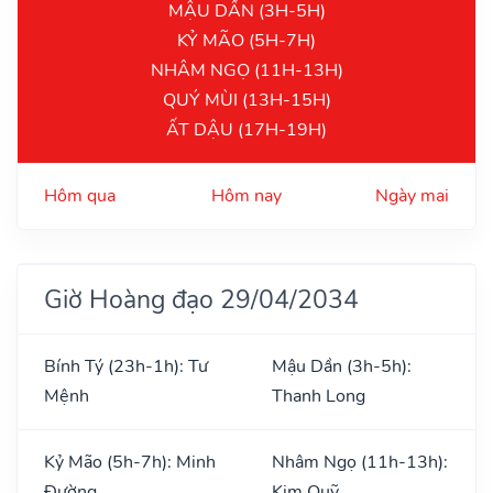
MẬU DẦN (3H-5H)
KỶ MÃO (5H-7H)
NHÂM NGỌ (11H-13H)
QUÝ MÙI (13H-15H)
ẤT DẬU (17H-19H)
Hôm qua
Hôm nay
Ngày mai
Giờ Hoàng đạo 29/04/2034
Bính Tý (23h-1h): Tư
Mậu Dần (3h-5h):
Mệnh
Thanh Long
Kỷ Mão (5h-7h): Minh
Nhâm Ngọ (11h-13h):
Đường
Kim Quỹ