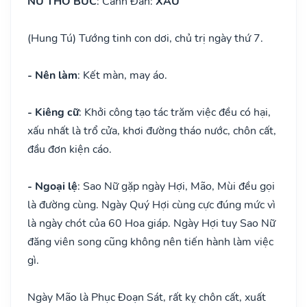
NỮ THỔ BỨC
: Cảnh Đan:
XẤU
(Hung Tú) Tướng tinh con dơi, chủ trị ngày thứ 7.
- Nên làm
: Kết màn, may áo.
- Kiêng cữ
: Khởi công tạo tác trăm việc đều có hại,
xấu nhất là trổ cửa, khơi đường tháo nước, chôn cất,
đầu đơn kiện cáo.
- Ngoại lệ
: Sao Nữ gặp ngày Hợi, Mão, Mùi đều gọi
là đường cùng. Ngày Quý Hợi cùng cực đúng mức vì
là ngày chót của 60 Hoa giáp. Ngày Hợi tuy Sao Nữ
đăng viên song cũng không nên tiến hành làm việc
gì.
Ngày Mão là Phục Đoạn Sát, rất kỵ chôn cất, xuất