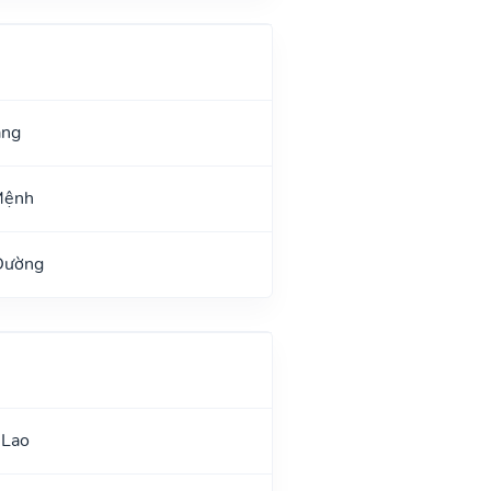
ang
Mệnh
Đường
 Lao