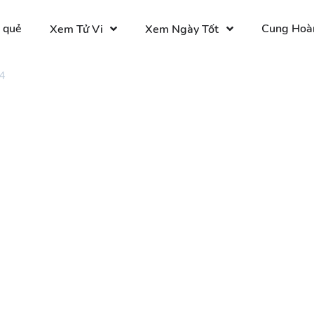
 quẻ
Cung Hoà
Xem Tử Vi
Xem Ngày Tốt
4