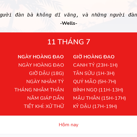
gười đàn bà không dĩ vãng, và những người đà
-Wells-
11 THÁNG 7
NGÀY HOÀNG ĐẠO
GIỜ HOÀNG ĐẠO
NGÀY HOÀNG ĐẠO
CANH TÝ (23H-1H)
GIỜ DẬU (18G)
TÂN SỬU (1H-3H)
NGÀY NHÂM TÝ
QUÝ MÃO (5H-7H)
THÁNG NHÂM THÂN
BÍNH NGỌ (11H-13H)
NĂM GIÁP DẦN
MẬU THÂN (15H-17H)
TIẾT KHÍ: XỬ THỬ
KỶ DẬU (17H-19H)
Hôm nay