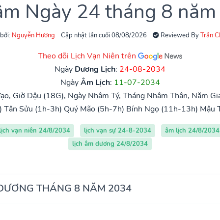
 âm Ngày 24 tháng 8 năm
 bởi:
Nguyễn Hương
Cập nhật lần cuối 08/08/2026
Reviewed By
Trần 
Theo dõi Lịch Vạn Niên trên
Ngày
Dương Lịch
:
24-08-2034
Ngày
Âm Lịch
:
11-07-2034
ạo, Giờ Dậu (18G), Ngày Nhâm Tý, Tháng Nhâm Thân, Năm Giá
)
Tân Sửu (1h-3h)
Quý Mão (5h-7h)
Bính Ngọ (11h-13h)
Mậu 
lịch vạn niên 24/8/2034
lịch vạn sự 24-8-2034
âm lịch 24/8/2034
lịch âm dương 24/8/2034
 DƯƠNG THÁNG 8 NĂM 2034