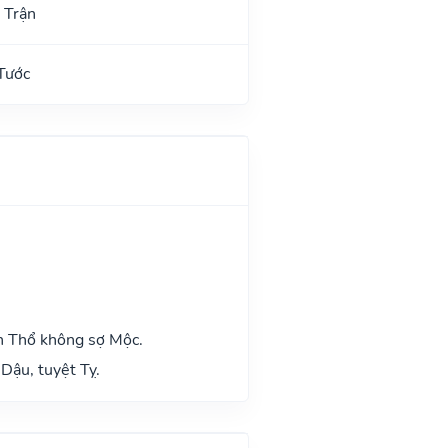
 Trận
Tước
h Thổ không sợ Mộc.
Dậu, tuyệt Tỵ.