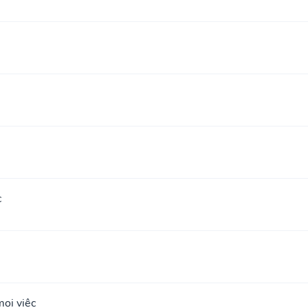
c
ọi việc