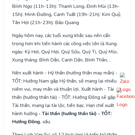
Bính Ngọ (11h-13h): Thanh Long, Đinh Mùi (13h-
15h): Minh Đường, Canh Tuất (19h-21h): Kim Quỹ,
Tân Hợi (21h-23h): Bảo Quang
Ngày hôm nay, các tuổi xung khắc sau nên cẩn
trọng hơn khi tiến hành các công việc lớn là Xung
ngày: Kỷ Hợi, Quý Hợi, Quý Sửu, Quý Tị, Quý Mùi,
Xung tháng: Bính Dần, Canh Dần, Bính Thân, .
Nên xuất hành - Hỷ thần (hướng thần may mắn) -
TỐT: Hướng Nam gặp Hỷ thần, sẽ mang lại nhiều
niềm vui, may mắn và thuận lợi. Xuất hành - Tài
thần (hướng thần tài) - TỐT: Hướng Đông sẽ gặp
Tài thần, mang lại tài lộc, tiền bạc. Hạn chế xuất
hành hướng
- Tài thần (hướng thần tài) - TỐT:
Hướng Đông
, xấu.
Theo Lịch Vạn Sự, có 12 trực (gọi là kiến trừ thập