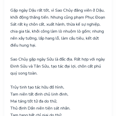
Gặp ngày Dậu rất tốt, vì Sao Chủy đăng viên ở Dậu,
khởi động thăng tiến. Nhưng cũng phạm Phục Đoạn
Sát rất kỵ chôn cất, xuất hành, thừa kế sự nghiệp,
chia gia tài, khởi công làm lò nhuộm lò gốm; nhưng
nên xây tường, lấp hang lỗ, làm cầu tiêu, kết dứt
điều hung hại.
Sao Chủy gặp ngày Sửu là đắc địa. Rất hợp với ngày
Đinh Sửu và Tân Sửu, tạo tác đại lợi, chôn cất phú
quý song toàn.
Trủy tinh tạo tác hữu đồ hình,
Tam niên tất đinh chủ linh đinh,
Mai táng tốt tử đa do thử,
Thủ định Dần niên tiện sát nhân.
Tam tang bất chỉ giai do thử,