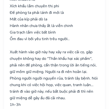
Xích khẩu lắm chuyên thị phi
Đề phòng ta phải lánh đi mới là
Mất của kíp phải dò la
Hành nhân chưa thấy ắt là viễn chinh
Gia trạch lắm việc bất bình
Ốm đau vì bởi yêu tinh trêu người..
Xuất hành vào giờ này hay xảy ra việc cãi cọ, gặp
chuyện không hay do "Thần khẩu hại xác phầm",
phải nên đề phòng, cẩn thận trong lời ăn tiếng nói,
giữ mồm giữ miệng. Người ra đi nên hoãn lại.
Phòng người người nguyền rủa, tránh lây bệnh. Nói
chung khi có việc hội họp, việc quan, tranh luận…
tránh đi vào giờ này, nếu bắt buộc phải đi thì nên
giữ miệng dễ gây ẩu đả cãi nhau.
1h-3h