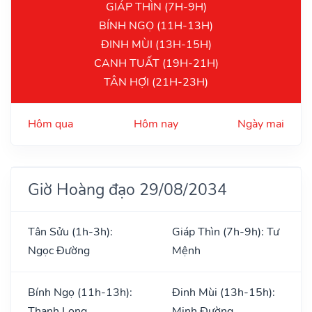
GIÁP THÌN (7H-9H)
BÍNH NGỌ (11H-13H)
ĐINH MÙI (13H-15H)
CANH TUẤT (19H-21H)
TÂN HỢI (21H-23H)
Hôm qua
Hôm nay
Ngày mai
Giờ Hoàng đạo 29/08/2034
Tân Sửu (1h-3h):
Giáp Thìn (7h-9h): Tư
Ngọc Đường
Mệnh
Bính Ngọ (11h-13h):
Đinh Mùi (13h-15h):
Thanh Long
Minh Đường