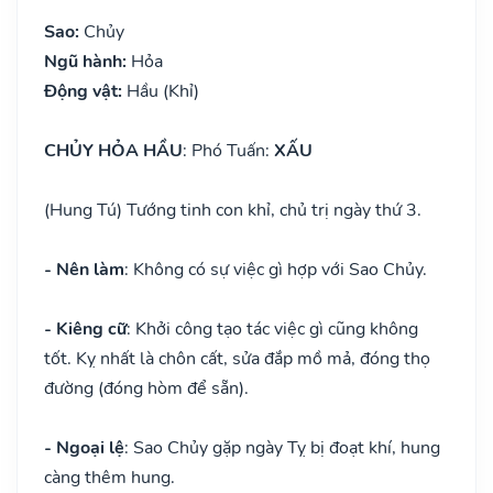
Sao:
Chủy
Ngũ hành:
Hỏa
Động vật:
Hầu (Khỉ)
CHỦY HỎA HẦU
: Phó Tuấn:
XẤU
(Hung Tú) Tướng tinh con khỉ, chủ trị ngày thứ 3.
- Nên làm
: Không có sự việc gì hợp với Sao Chủy.
- Kiêng cữ
: Khởi công tạo tác việc gì cũng không
tốt. Kỵ nhất là chôn cất, sửa đắp mồ mả, đóng thọ
đường (đóng hòm để sẵn).
- Ngoại lệ
: Sao Chủy gặp ngày Tỵ bị đoạt khí, hung
càng thêm hung.