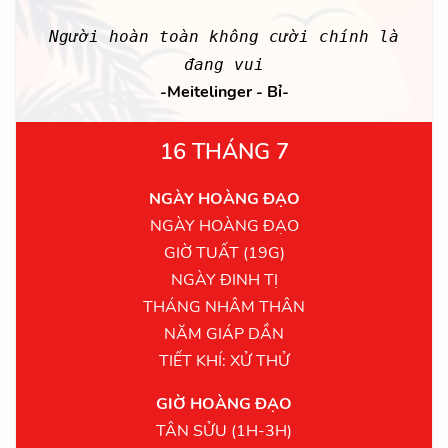
Người hoàn toàn không cười chính là
đang vui
-Meitelinger - Bỉ-
16 THÁNG 7
NGÀY HOÀNG ĐẠO
NGÀY HOÀNG ĐẠO
GIỜ TUẤT (19G)
NGÀY ĐINH TỊ
THÁNG NHÂM THÂN
NĂM GIÁP DẦN
TIẾT KHÍ: XỬ THỬ
GIỜ HOÀNG ĐẠO
TÂN SỬU (1H-3H)