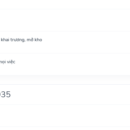
; khai trương, mở kho
ọi việc
035