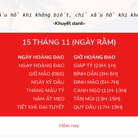
xấu hổ khi không biết, chỉ xấu hổ khi khô
-Khuyết danh-
15 THÁNG 11 (NGÀY RẰM)
NGÀY HOÀNG ĐẠO
GIỜ HOÀNG ĐẠO
NGÀY HOÀNG ĐẠO
GIÁP TÝ (23H-1H)
GIỜ MÃO (06G)
BÍNH DẦN (3H-5H)
NGÀY KỶ DẬU
ĐINH MÃO (5H-7H)
THÁNG MẬU TÝ
CANH NGỌ (11H-13H)
NĂM ẤT MẸO
TÂN MÙI (13H-15H)
TIẾT KHÍ: ĐẠI TUYẾT
QUÝ DẬU (17H-19H)
Hôm nay