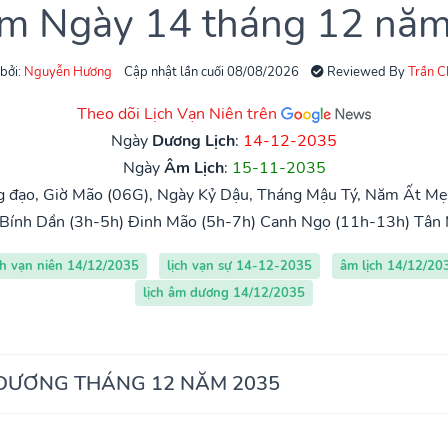
âm Ngày 14 tháng 12 nă
 bởi:
Nguyễn Hương
Cập nhật lần cuối 08/08/2026
Reviewed By
Trần 
Theo dõi Lịch Vạn Niên trên
Ngày
Dương Lịch
:
14-12-2035
Ngày
Âm Lịch
:
15-11-2035
 đạo, Giờ Mão (06G), Ngày Kỷ Dậu, Tháng Mậu Tý, Năm Ất Mẹo
Bính Dần (3h-5h)
Đinh Mão (5h-7h)
Canh Ngọ (11h-13h)
Tân 
ch vạn niên 14/12/2035
lịch vạn sự 14-12-2035
âm lịch 14/12/20
lịch âm dương 14/12/2035
 DƯƠNG THÁNG 12 NĂM 2035