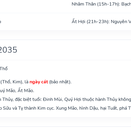
Nhâm Thân (15h-17h): Bạc
o
Ất Hợi (21h-23h): Nguyên 
2035
 Thổ
(Thổ, Kim), là
ngày cát
(bảo nhật).
Quý Mão, Ất Mão.
Thủy, đặc biệt tuổi: Đinh Mùi, Quý Hợi thuộc hành Thủy không
 Sửu và Tỵ thành Kim cục. Xung Mão, hình Dậu, hại Tuất, phá T