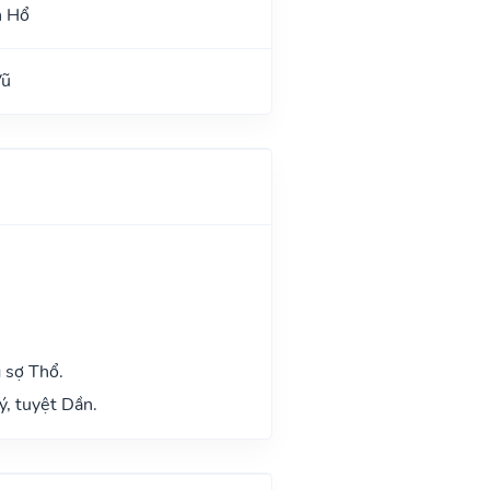
h Hổ
Vũ
 sợ Thổ.
ý, tuyệt Dần.