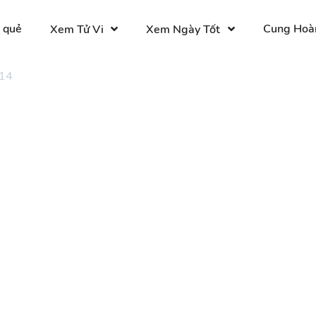
 quẻ
Cung Hoà
Xem Tử Vi
Xem Ngày Tốt
 14