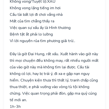
Không vong/Tuyệt lộ:
XẤU
Không vong lặng tiếng im hơi
Cầu tài bất lợi đi chơi vắng nhà
Mất của tìm chẳng thấy ra
Việc quan sự xấu ấy là Hình thương
Bệnh tật ắt phải lo lường
Vì lời nguyền rủa tìm phương giải trừ..
Đây là giờ Đại Hung, rất xấu. Xuất hành vào giờ này
thì mọi chuyện đều không may, rất nhiều người mất
của vào giờ này mà không tìm lại được. Cầu tài
không có lợi, hay bị trái ý, đi xa e gặp nạn nguy
hiểm. Chuyện kiện thưa thì thất lý, tranh chấp cũng
thua thiệt, e phải vướng vào vòng tù tội không
chừng. Việc quan trọng phải đòn, gặp ma quỷ cúng
tế mới an.
1h-3h