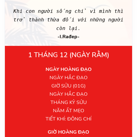
Khi con người sống chỉ vì mình thì
trở thành thừa đối với những người
còn lại.
-I.Rađep-
1 THÁNG 12 (NGÀY RẰM)
NGÀY HOÀNG ĐẠO
NGÀY HẮC ĐẠO
GIỜ SỬU (01G)
NGÀY HẮC ĐẠO
THÁNG KỶ SỬU
NĂM ẤT MẸO
TIẾT KHÍ: ĐÔNG CHÍ
GIỜ HOÀNG ĐẠO