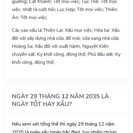
giường; Cát Khánh: Tốt mọi việc; Tục Thế: Tốt mọi
việc, nhất là cưới hỏi; Lục Hợp: Tốt mọi việc; Thiên
Ân: Tốt mọi việc;
Các sao xấu là Thiên Lại: Xấu mọi việc; Hỏa tai: Xấu
đối với xây dựng nhà cửa; đổ mái; sửa sang nhà cửa;
Hoàng Sa: Xấu đối với xuất hành; Nguyệt Kiến
chuyển sát: Kỵ khởi công, động thổ; Phủ đầu dát: Kỵ
khởi công, động thổ;
NGÀY 29 THÁNG 12 NĂM 2035 LÀ
NGÀY TỐT HAY XẤU?
Nếu xem xét tổng thể thì ngày 29 tháng 12 năm
2035 là ngày xấu (ngày hắc đạo), tuy nhiên chúng