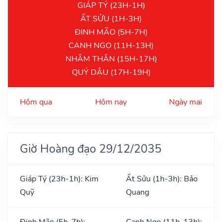
GIÁP TÝ (23H-1H)
ẤT SỬU (1H-3H)
ĐINH MÃO (5H-7H)
CANH NGỌ (11H-13H)
NHÂM THÂN (15H-17H)
QUÝ DẬU (17H-19H)
Hôm qua
Hôm nay
Ngày mai
Giờ Hoàng đạo 29/12/2035
Giáp Tý (23h-1h): Kim
Ất Sửu (1h-3h): Bảo
Quỹ
Quang
Đinh Mão (5h-7h):
Canh Ngọ (11h-13h):