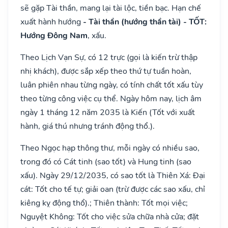
sẽ gặp Tài thần, mang lại tài lộc, tiền bạc. Hạn chế
xuất hành hướng
- Tài thần (hướng thần tài) - TỐT:
Hướng Đông Nam
, xấu.
Theo Lịch Vạn Sự, có 12 trực (gọi là kiến trừ thập
nhị khách), được sắp xếp theo thứ tự tuần hoàn,
luân phiên nhau từng ngày, có tính chất tốt xấu tùy
theo từng công việc cụ thể. Ngày hôm nay, lịch âm
ngày 1 tháng 12 năm 2035 là Kiến (Tốt với xuất
hành, giá thú nhưng tránh động thổ.).
Theo Ngọc hạp thông thư, mỗi ngày có nhiều sao,
trong đó có Cát tinh (sao tốt) và Hung tinh (sao
xấu). Ngày 29/12/2035, có sao tốt là Thiên Xá: Đại
cát: Tốt cho tế tự; giải oan (trừ được các sao xấu, chỉ
kiêng kỵ động thổ).; Thiên thành: Tốt mọi việc;
Nguyệt Không: Tốt cho việc sửa chữa nhà cửa; đặt