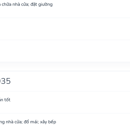
 chữa nhà cửa; đặt giường
035
ắn tốt
ng nhà cửa; đổ mái; xây bếp