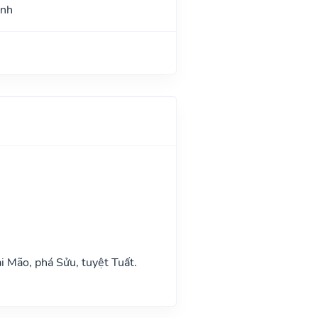
ình
i Mão, phá Sửu, tuyệt Tuất.