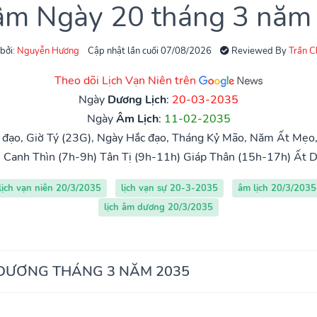
 âm Ngày 20 tháng 3 năm
 bởi:
Nguyễn Hương
Cập nhật lần cuối 07/08/2026
Reviewed By
Trần 
Theo dõi Lịch Vạn Niên trên
Ngày
Dương Lịch
:
20-03-2035
Ngày
Âm Lịch
:
11-02-2035
đạo, Giờ Tý (23G), Ngày Hắc đạo, Tháng Kỷ Mão, Năm Ất Mẹo,
)
Canh Thìn (7h-9h)
Tân Tị (9h-11h)
Giáp Thân (15h-17h)
Ất D
lịch vạn niên 20/3/2035
lịch vạn sự 20-3-2035
âm lịch 20/3/2035
lịch âm dương 20/3/2035
 DƯƠNG THÁNG 3 NĂM 2035