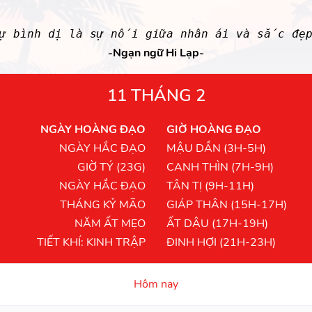
ự bình dị là sự nối giữa nhân ái và sắc đẹ
-Ngạn ngữ Hi Lạp-
11 THÁNG 2
NGÀY HOÀNG ĐẠO
GIỜ HOÀNG ĐẠO
NGÀY HẮC ĐẠO
MẬU DẦN (3H-5H)
GIỜ TÝ (23G)
CANH THÌN (7H-9H)
NGÀY HẮC ĐẠO
TÂN TỊ (9H-11H)
THÁNG KỶ MÃO
GIÁP THÂN (15H-17H)
NĂM ẤT MẸO
ẤT DẬU (17H-19H)
TIẾT KHÍ: KINH TRẬP
ĐINH HỢI (21H-23H)
Hôm nay