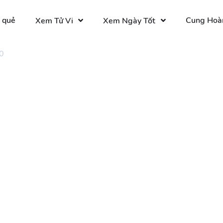
 quẻ
Cung Hoà
Xem Tử Vi
Xem Ngày Tốt
0