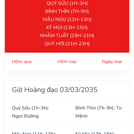
QUÝ SỬU (1H-3H)
BÍNH THÌN (7H-9H)
MẬU NGỌ (11H-13H)
KỶ MÙI (13H-15H)
NHÂM TUẤT (19H-21H)
QUÝ HỢI (21H-23H)
Hôm qua
Hôm nay
Ngày mai
Giờ Hoàng đạo 03/03/2035
Quý Sửu (1h-3h):
Bính Thìn (7h-9h): Tư
Ngọc Đường
Mệnh
Mậu Ngọ (11h-13h):
Kỷ Mùi (13h-15h):