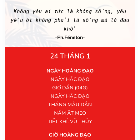
Không yêu ai tức là không sống, yêu
yếu ớt không phải là sống mà là đau
khổ
-Ph.Fénelon-
24 THÁNG 1
NGÀY HOÀNG ĐẠO
NGÀY HẮC ĐẠO
GIỜ DẦN (04G)
NGÀY HẮC ĐẠO
THÁNG MẬU DẦN
NĂM ẤT MẸO
TIẾT KHÍ: VŨ THỦY
GIỜ HOÀNG ĐẠO