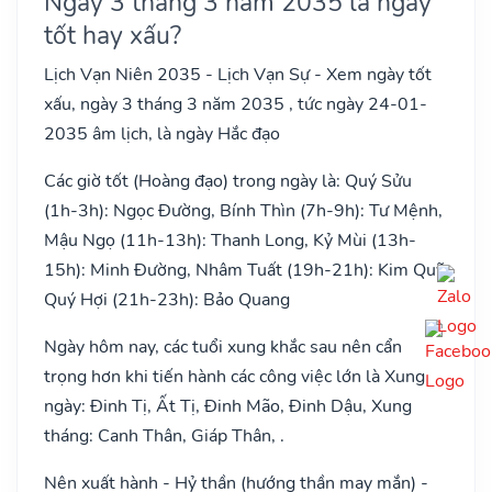
Ngày 3 tháng 3 năm 2035 là ngày
tốt hay xấu?
Lịch Vạn Niên 2035 - Lịch Vạn Sự - Xem ngày tốt
xấu, ngày 3 tháng 3 năm 2035 , tức ngày 24-01-
2035 âm lịch, là ngày Hắc đạo
Các giờ tốt (Hoàng đạo) trong ngày là: Quý Sửu
(1h-3h): Ngọc Đường, Bính Thìn (7h-9h): Tư Mệnh,
Mậu Ngọ (11h-13h): Thanh Long, Kỷ Mùi (13h-
15h): Minh Đường, Nhâm Tuất (19h-21h): Kim Quỹ,
Quý Hợi (21h-23h): Bảo Quang
Ngày hôm nay, các tuổi xung khắc sau nên cẩn
trọng hơn khi tiến hành các công việc lớn là Xung
ngày: Đinh Tị, Ất Tị, Đinh Mão, Đinh Dậu, Xung
tháng: Canh Thân, Giáp Thân, .
Nên xuất hành - Hỷ thần (hướng thần may mắn) -