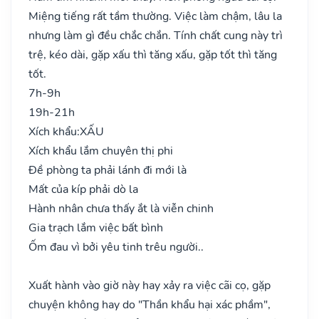
Miệng tiếng rất tầm thường. Việc làm chậm, lâu la
nhưng làm gì đều chắc chắn. Tính chất cung này trì
trệ, kéo dài, gặp xấu thì tăng xấu, gặp tốt thì tăng
tốt.
7h-9h
19h-21h
Xích khẩu:
XẤU
Xích khẩu lắm chuyên thị phi
Đề phòng ta phải lánh đi mới là
Mất của kíp phải dò la
Hành nhân chưa thấy ắt là viễn chinh
Gia trạch lắm việc bất bình
Ốm đau vì bởi yêu tinh trêu người..
Xuất hành vào giờ này hay xảy ra việc cãi cọ, gặp
chuyện không hay do "Thần khẩu hại xác phầm",