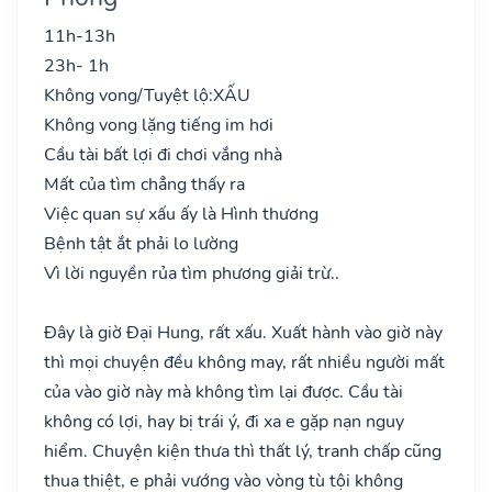
11h-13h
23h- 1h
Không vong/Tuyệt lộ:
XẤU
Không vong lặng tiếng im hơi
Cầu tài bất lợi đi chơi vắng nhà
Mất của tìm chẳng thấy ra
Việc quan sự xấu ấy là Hình thương
Bệnh tật ắt phải lo lường
Vì lời nguyền rủa tìm phương giải trừ..
Đây là giờ Đại Hung, rất xấu. Xuất hành vào giờ này
thì mọi chuyện đều không may, rất nhiều người mất
của vào giờ này mà không tìm lại được. Cầu tài
không có lợi, hay bị trái ý, đi xa e gặp nạn nguy
hiểm. Chuyện kiện thưa thì thất lý, tranh chấp cũng
thua thiệt, e phải vướng vào vòng tù tội không