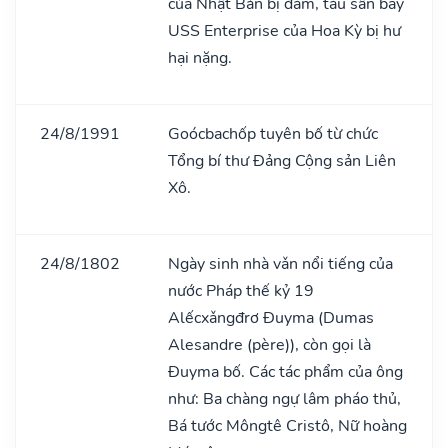
của Nhật Bản bị đắm, tàu sân bay
USS Enterprise của Hoa Kỳ bị hư
hại nặng.
24/8/1991
Goócbachốp tuyên bố từ chức
Tổng bí thư Đảng Cộng sản Liên
Xô.
24/8/1802
Ngày sinh nhà vǎn nổi tiếng của
nước Pháp thế kỷ 19
Alếcxǎngđrơ Đuyma (Dumas
Alesandre (père)), còn gọi là
Đuyma bố. Các tác phẩm của ông
như: Ba chàng ngự lâm pháo thủ,
Bá tước Môngtê Cristô, Nữ hoàng