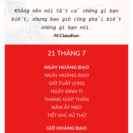
Không nên nói tất cả những gì bạn
biết, nhưng bao giờ cũng phải biết
những gì bạn nói.
-M.Claudius-
21 THÁNG 7
NGÀY HOÀNG ĐẠO
NGÀY HOÀNG ĐẠO
GIỜ TUẤT (19G)
NGÀY ĐINH TỊ
THÁNG GIÁP THÂN
NĂM ẤT MẸO
TIẾT KHÍ: XỬ THỬ
GIỜ HOÀNG ĐẠO