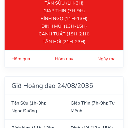
TÂN SỬU (1H-3H)
GIÁP THÌN (7H-9H)
BÍNH NGỌ (11H-13H)
ĐINH MÙI (13H-15H)
CANH TUẤT (19H-21H)
TÂN HỢI (21H-23H)
Hôm qua
Hôm nay
Ngày mai
Giờ Hoàng đạo 24/08/2035
Tân Sửu (1h-3h):
Giáp Thìn (7h-9h): Tư
Ngọc Đường
Mệnh
Bính Ngọ (11h-13h):
Đinh Mùi (13h-15h):