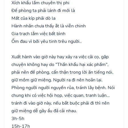
Xích khẩu lắm chuyên thị phi
Đề phòng ta phải lánh đi mới là
Mất của kíp phải dò la
Hành nhân chưa thấy ắt là viễn chinh
Gia trạch lắm việc bất bình
Ốm đau vì bởi yêu tinh trêu người..
Xuất hành vào giờ này hay xảy ra việc cãi cọ, gặp
chuyện không hay do "Thần khẩu hại xác phầm",
phải nên đề phòng, cẩn thận trong lời ăn tiếng nói,
giữ mồm giữ miệng. Người ra đi nên hoãn lại.
Phòng người người nguyền rủa, tránh lây bệnh. Nói
chung khi có việc hội họp, việc quan, tranh luận…
tránh đi vào giờ này, nếu bắt buộc phải đi thì nên
giữ miệng dễ gây ẩu đả cãi nhau.
3h-5h
15h-17h