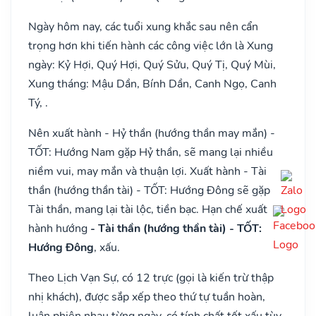
Ngày hôm nay, các tuổi xung khắc sau nên cẩn
trọng hơn khi tiến hành các công việc lớn là Xung
ngày: Kỷ Hợi, Quý Hợi, Quý Sửu, Quý Tị, Quý Mùi,
Xung tháng: Mậu Dần, Bính Dần, Canh Ngọ, Canh
Tý, .
Nên xuất hành - Hỷ thần (hướng thần may mắn) -
TỐT: Hướng Nam gặp Hỷ thần, sẽ mang lại nhiều
niềm vui, may mắn và thuận lợi. Xuất hành - Tài
thần (hướng thần tài) - TỐT: Hướng Đông sẽ gặp
Tài thần, mang lại tài lộc, tiền bạc. Hạn chế xuất
hành hướng
- Tài thần (hướng thần tài) - TỐT:
Hướng Đông
, xấu.
Theo Lịch Vạn Sự, có 12 trực (gọi là kiến trừ thập
nhị khách), được sắp xếp theo thứ tự tuần hoàn,
luân phiên nhau từng ngày, có tính chất tốt xấu tùy