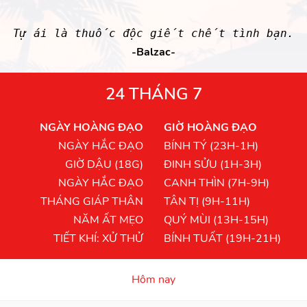
Tự ái là thuốc độc giết chết tình bạn.
-Balzac-
24 THÁNG 7
NGÀY HOÀNG ĐẠO
GIỜ HOÀNG ĐẠO
NGÀY HẮC ĐẠO
BÍNH TÝ (23H-1H)
GIỜ DẬU (18G)
ĐINH SỬU (1H-3H)
NGÀY HẮC ĐẠO
CANH THÌN (7H-9H)
THÁNG GIÁP THÂN
TÂN TỊ (9H-11H)
NĂM ẤT MẸO
QUÝ MÙI (13H-15H)
TIẾT KHÍ: XỬ THỬ
BÍNH TUẤT (19H-21H)
Hôm nay