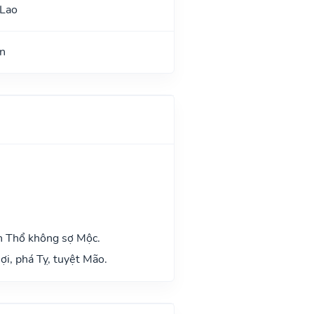
 Lao
n
h Thổ không sợ Mộc.
ợi, phá Tỵ, tuyệt Mão.