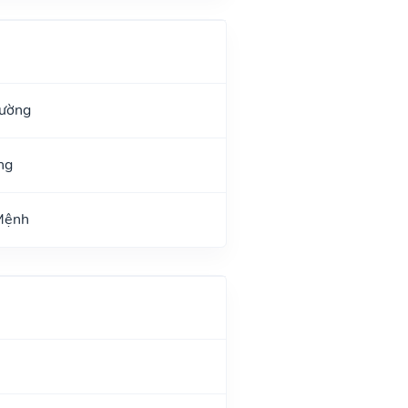
Đường
ng
 Mệnh