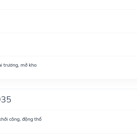
hai trương, mở kho
035
khởi công, động thổ