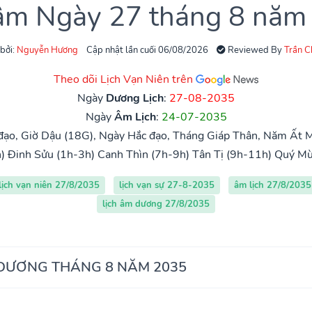
 âm Ngày 27 tháng 8 năm
 bởi:
Nguyễn Hương
Cập nhật lần cuối 06/08/2026
Reviewed By
Trần 
Theo dõi Lịch Vạn Niên trên
Ngày
Dương Lịch
:
27-08-2035
Ngày
Âm Lịch
:
24-07-2035
đạo, Giờ Dậu (18G), Ngày Hắc đạo, Tháng Giáp Thân, Năm Ất M
)
Đinh Sửu (1h-3h)
Canh Thìn (7h-9h)
Tân Tị (9h-11h)
Quý Mù
lịch vạn niên 27/8/2035
lịch vạn sự 27-8-2035
âm lịch 27/8/2035
lịch âm dương 27/8/2035
 DƯƠNG THÁNG 8 NĂM 2035