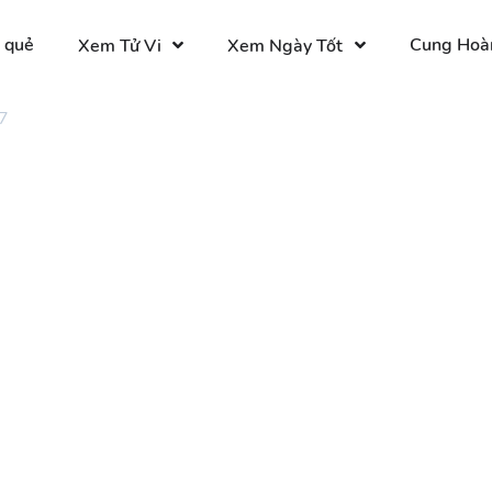
 quẻ
Cung Hoà
Xem Tử Vi
Xem Ngày Tốt
7