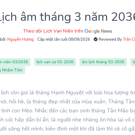
Lịch âm tháng 3 năm 203
Theo dõi Lịch Vạn Niên trên
 bởi:
Nguyễn Hương
Cập nhật lần cuối 08/08/2026
Reviewed By
Trần 
ạn niên 03/2036
lịch vạn sự 03-2036
âm lịch tháng 03-2036
l
ng Nhâm Thìn
ịch còn gọi là tháng Hạnh Nguyệt với loài hoa tượng tr
chơi, hội hè, là tháng đẹp nhất của mùa xuân. Tháng Tâ
m tinh con Mèo. Nhắc đến các bạn sinh tháng Tân Mão bạ
 sức hấp dẫn bí ẩn, là người nhẹ nhàng ôn hòa lại vô c
ười sống hết mình, kiên định một khi đã làm thì sẽ cố 