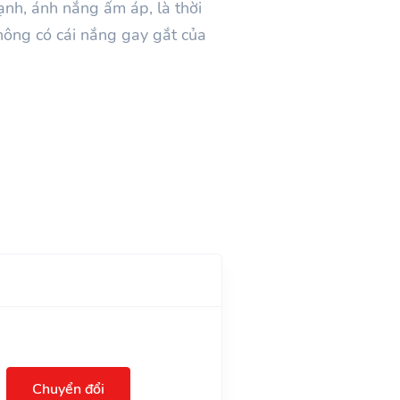
lạnh, ánh nắng ấm áp, là thời
hông có cái nắng gay gắt của
Chuyển đổi