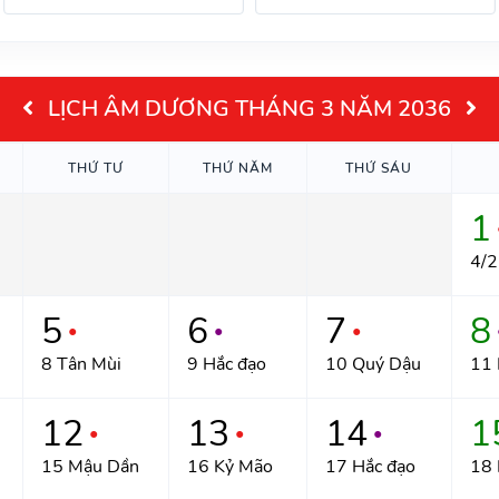
LỊCH ÂM DƯƠNG THÁNG 3 NĂM 2036
THỨ TƯ
THỨ NĂM
THỨ SÁU
1
4/2
5
6
7
8
●
●
●
8 Tân Mùi
9 Hắc đạo
10 Quý Dậu
11 
12
13
14
1
●
●
●
15 Mậu Dần
16 Kỷ Mão
17 Hắc đạo
18 