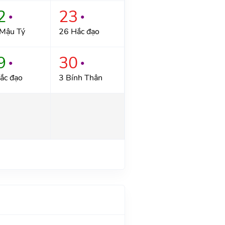
2
23
●
●
Mậu Tý
26 Hắc đạo
9
30
●
●
ắc đạo
3 Bính Thân