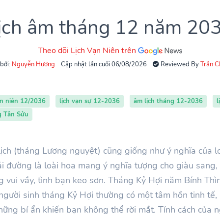
ịch âm tháng 12 năm 20
Theo dõi Lịch Vạn Niên trên
 bởi:
Nguyễn Hương
Cập nhật lần cuối 06/08/2026
Reviewed By
Trần 
ạn niên 12/2036
lịch vạn sự 12-2036
âm lịch tháng 12-2036
l
g Tân Sửu
ịch (tháng Lương nguyệt) cũng giống như ý nghĩa của l
ải đường là loài hoa mang ý nghĩa tượng cho giàu sang,
 vui vầy, tình bạn keo sơn. Tháng Kỷ Hợi năm Bính Thìn c
người sinh tháng Kỷ Hợi thường có một tâm hồn tinh tế
ững bí ẩn khiến bạn không thể rời mắt. Tính cách của n