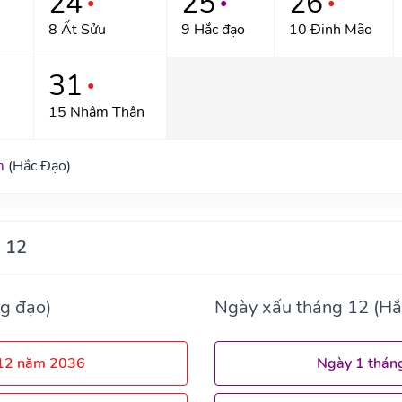
24
25
26
●
●
●
8 Ất Sửu
9 Hắc đạo
10 Đinh Mão
31
●
15 Nhâm Thân
m
(Hắc Đạo)
 12
g đạo)
Ngày xấu tháng 12 (Hắ
 12 năm 2036
Ngày 1 thán