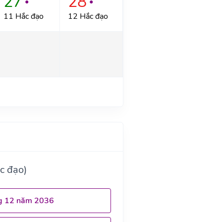
27
28
●
●
11 Hắc đạo
12 Hắc đạo
c đạo)
g 12 năm 2036