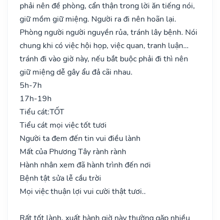
phải nên đề phòng, cẩn thận trong lời ăn tiếng nói,
giữ mồm giữ miệng. Người ra đi nên hoãn lại.
Phòng người người nguyền rủa, tránh lây bệnh. Nói
chung khi có việc hội họp, việc quan, tranh luận…
tránh đi vào giờ này, nếu bắt buộc phải đi thì nên
giữ miệng dễ gây ẩu đả cãi nhau.
5h-7h
17h-19h
Tiểu cát:
TỐT
Tiểu cát mọi việc tốt tươi
Người ta đem đến tin vui điều lành
Mất của Phương Tây rành rành
Hành nhân xem đã hành trình đến nơi
Bệnh tật sửa lễ cầu trời
Mọi việc thuận lợi vui cười thật tươi..
Rất tốt lành, xuất hành giờ này thường gặp nhiều