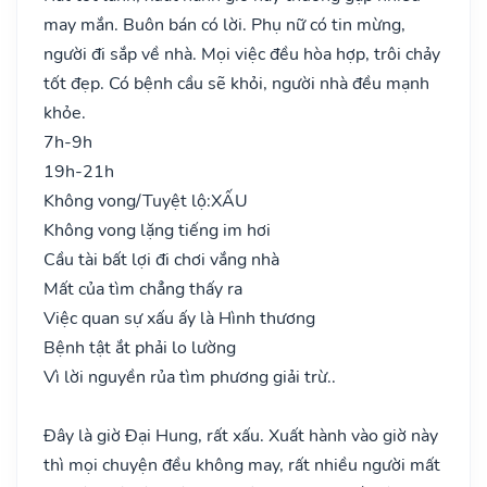
may mắn. Buôn bán có lời. Phụ nữ có tin mừng,
người đi sắp về nhà. Mọi việc đều hòa hợp, trôi chảy
tốt đẹp. Có bệnh cầu sẽ khỏi, người nhà đều mạnh
khỏe.
7h-9h
19h-21h
Không vong/Tuyệt lộ:
XẤU
Không vong lặng tiếng im hơi
Cầu tài bất lợi đi chơi vắng nhà
Mất của tìm chẳng thấy ra
Việc quan sự xấu ấy là Hình thương
Bệnh tật ắt phải lo lường
Vì lời nguyền rủa tìm phương giải trừ..
Đây là giờ Đại Hung, rất xấu. Xuất hành vào giờ này
thì mọi chuyện đều không may, rất nhiều người mất