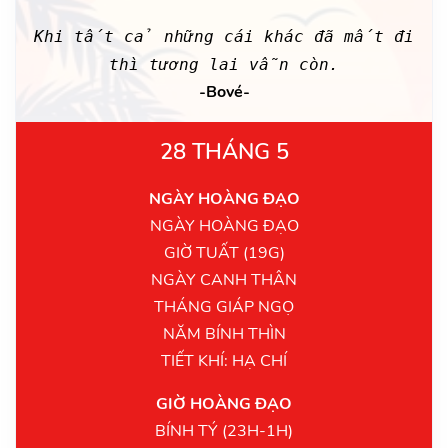
Khi tất cả những cái khác đã mất đi
thì tương lai vẫn còn.
-Bové-
28 THÁNG 5
NGÀY HOÀNG ĐẠO
NGÀY HOÀNG ĐẠO
GIỜ TUẤT (19G)
NGÀY CANH THÂN
THÁNG GIÁP NGỌ
NĂM BÍNH THÌN
TIẾT KHÍ: HẠ CHÍ
GIỜ HOÀNG ĐẠO
BÍNH TÝ (23H-1H)