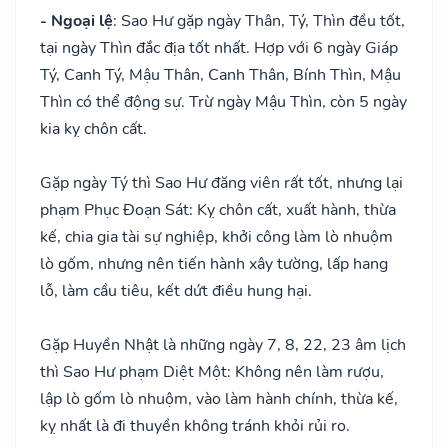
- Ngoại lệ
: Sao Hư gặp ngày Thân, Tý, Thìn đều tốt,
tại ngày Thìn đắc địa tốt nhất. Hợp với 6 ngày Giáp
Tý, Canh Tý, Mậu Thân, Canh Thân, Bính Thìn, Mậu
Thìn có thể động sự. Trừ ngày Mậu Thìn, còn 5 ngày
kia kỵ chôn cất.
Gặp ngày Tý thì Sao Hư đăng viên rất tốt, nhưng lại
phạm Phục Đoạn Sát: Kỵ chôn cất, xuất hành, thừa
kế, chia gia tài sự nghiệp, khởi công làm lò nhuộm
lò gốm, nhưng nên tiến hành xây tường, lấp hang
lỗ, làm cầu tiêu, kết dứt điều hung hại.
Gặp Huyền Nhật là những ngày 7, 8, 22, 23 âm lịch
thì Sao Hư phạm Diệt Một: Không nên làm rượu,
lập lò gốm lò nhuộm, vào làm hành chính, thừa kế,
kỵ nhất là đi thuyền không tránh khỏi rủi ro.