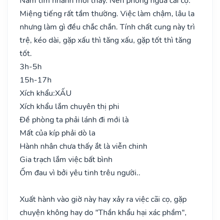
Nam tìm nhanh mới thấy. Nên phòng ngừa cãi cọ.
Miệng tiếng rất tầm thường. Việc làm chậm, lâu la
nhưng làm gì đều chắc chắn. Tính chất cung này trì
trệ, kéo dài, gặp xấu thì tăng xấu, gặp tốt thì tăng
tốt.
3h-5h
15h-17h
Xích khẩu:
XẤU
Xích khẩu lắm chuyên thị phi
Đề phòng ta phải lánh đi mới là
Mất của kíp phải dò la
Hành nhân chưa thấy ắt là viễn chinh
Gia trạch lắm việc bất bình
Ốm đau vì bởi yêu tinh trêu người..
Xuất hành vào giờ này hay xảy ra việc cãi cọ, gặp
chuyện không hay do "Thần khẩu hại xác phầm",