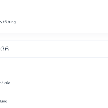
ỵ tố tụng
036
hà cửa
 dựng