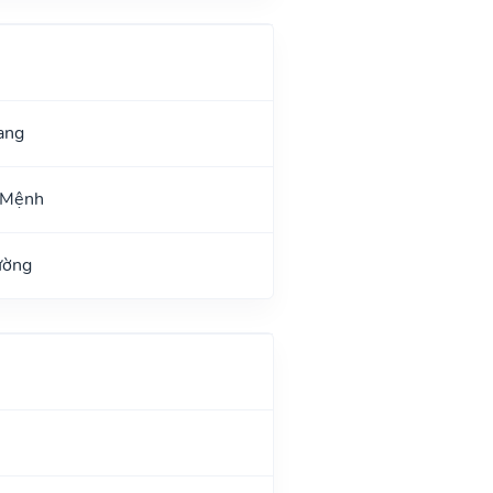
ang
 Mệnh
ường