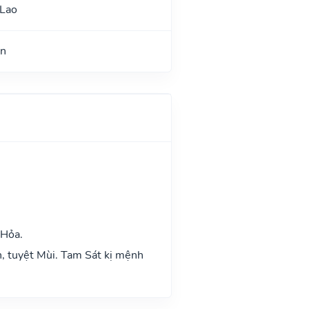
 Lao
ận
 Hỏa.
n, tuyệt Mùi. Tam Sát kị mệnh