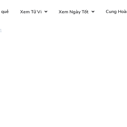
 quẻ
Cung Hoà
Xem Tử Vi
Xem Ngày Tốt
1