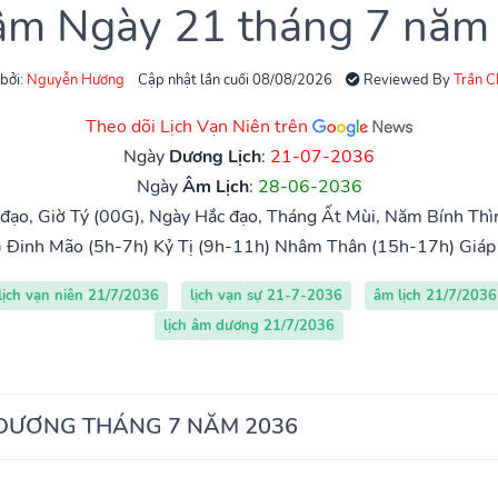
 âm Ngày 21 tháng 7 năm
 bởi:
Nguyễn Hương
Cập nhật lần cuối 08/08/2026
Reviewed By
Trần 
Theo dõi Lịch Vạn Niên trên
Ngày
Dương Lịch
:
21-07-2036
Ngày
Âm Lịch
:
28-06-2036
đạo, Giờ Tý (00G), Ngày Hắc đạo, Tháng Ất Mùi, Năm Bính Thìn
)
Đinh Mão (5h-7h)
Kỷ Tị (9h-11h)
Nhâm Thân (15h-17h)
Giáp
lịch vạn niên 21/7/2036
lịch vạn sự 21-7-2036
âm lịch 21/7/2036
lịch âm dương 21/7/2036
 DƯƠNG THÁNG 7 NĂM 2036