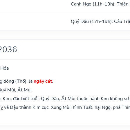
Canh Ngọ (11h-13h): Thiên
ũ
Quý Dậu (17h-19h): Câu Tr
2036
 Hỏa
g đồng (Thổ), là
ngày cát
.
Quý Mùi, Ất Mùi.
 Kim, đặc biệt tuổi: Quý Dậu, Ất Mùi thuộc hành Kim không sợ
ỵ và Dậu thành Kim cục. Xung Mùi, hình Tuất, hại Ngọ, phá Thì