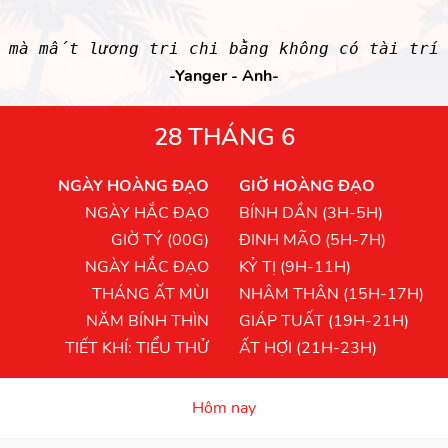
í mà mất lương tri chi bằng không có tài trí 
-Yanger - Anh-
28 THÁNG 6
NGÀY HOÀNG ĐẠO
GIỜ HOÀNG ĐẠO
NGÀY HẮC ĐẠO
BÍNH DẦN (3H-5H)
GIỜ TÝ (00G)
ĐINH MÃO (5H-7H)
NGÀY HẮC ĐẠO
KỶ TỊ (9H-11H)
THÁNG ẤT MÙI
NHÂM THÂN (15H-17H)
NĂM BÍNH THÌN
GIÁP TUẤT (19H-21H)
TIẾT KHÍ: TIỂU THỬ
ẤT HỢI (21H-23H)
Hôm nay