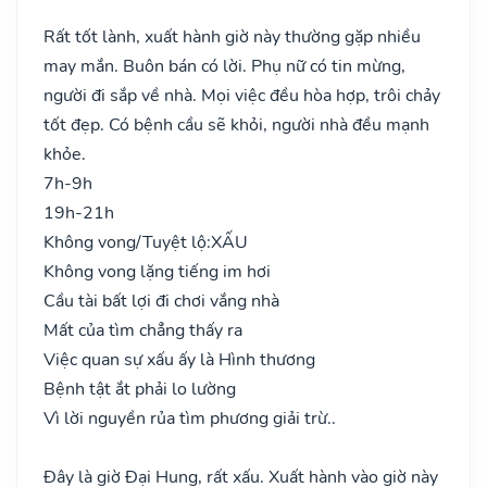
Rất tốt lành, xuất hành giờ này thường gặp nhiều
may mắn. Buôn bán có lời. Phụ nữ có tin mừng,
người đi sắp về nhà. Mọi việc đều hòa hợp, trôi chảy
tốt đẹp. Có bệnh cầu sẽ khỏi, người nhà đều mạnh
khỏe.
7h-9h
19h-21h
Không vong/Tuyệt lộ:
XẤU
Không vong lặng tiếng im hơi
Cầu tài bất lợi đi chơi vắng nhà
Mất của tìm chẳng thấy ra
Việc quan sự xấu ấy là Hình thương
Bệnh tật ắt phải lo lường
Vì lời nguyền rủa tìm phương giải trừ..
Đây là giờ Đại Hung, rất xấu. Xuất hành vào giờ này