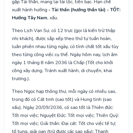
gặp Tài thần, mang lại tài lộc, tiền bạc. Hạn chế
xuất hành hướng
- Tài thần (hướng thần tài) - TỐT:
Hướng Tây Nam
, xấu.
Theo Lịch Vạn Sự, có 12 trực (gọi là kiến trừ thập
nhị khách), được sắp xếp theo thứ tự tuần hoàn,
luân phiên nhau từng ngày, có tính chất tốt xấu tùy
theo từng công việc cụ thể. Ngày hôm nay, lịch âm
ngày 1 tháng 8 năm 2036 là Chấp (Tốt cho khởi
công xây dựng. Tránh xuất hành, di chuyển, khai
trương.).
Theo Ngọc hạp thông thư, mỗi ngày có nhiều sao,
trong đó có Cát tinh (sao tốt) và Hung tinh (sao
xấu). Ngày 20/09/2036, có sao tốt là Thiên đức:
Tốt mọi việc; Nguyệt Đức: Tốt mọi việc; Thiên Quý:
Tốt mọi việc; Giải thần: Đại cát: Tốt cho việc tế tự;
tố tụng, giải oan (trừ được các sao xấu); Thanh