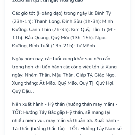
2036 âm lịch, là ngày Hoàng đạo
Các giờ tốt (Hoàng đạo) trong ngày là: Bính Tý
(23h-1h): Thanh Long, Đinh Sửu (1h-3h): Minh
Đường, Canh Thìn (7h-9h): Kim Quỹ, Tân Tị (9h-
11h): Bảo Quang, Quý Mùi (13h-15h): Ngọc
Đường, Bính Tuất (19h-21h): Tư Mệnh
Ngày hôm nay, các tuổi xung khắc sau nên cẩn
trọng hơn khi tiến hành các công việc lớn là Xung
ngày: Nhâm Thân, Mậu Thân, Giáp Tý, Giáp Ngọ,
Xung tháng: Ất Mão, Quý Mão, Quý Tị, Quý Hợi,
Quý Dậu, .
Nên xuất hành - Hỷ thần (hướng thần may mắn) -
TỐT: Hướng Tây Bắc gặp Hỷ thần, sẽ mang lại
nhiều niềm vui, may mắn và thuận lợi. Xuất hành -
Tài thần (hướng thần tài) - TỐT: Hướng Tây Nam sẽ