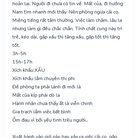
hoãn lại. Người đi chưa có tin về. Mất của, đi hướng
Nam tìm nhanh mới thấy. Nên phòng ngừa cãi cọ.
Miệng tiếng rất tầm thường. Việc làm chậm, lâu la
nhưng làm gì đều chắc chắn. Tính chất cung này trì
trệ, kéo dài, gặp xấu thì tăng xấu, gặp tốt thì tăng
tốt.
3h-5h
15h-17h
Xích khẩu:
XẤU
Xích khẩu lắm chuyên thị phi
Đề phòng ta phải lánh đi mới là
Mất của kíp phải dò la
Hành nhân chưa thấy ắt là viễn chinh
Gia trạch lắm việc bất bình
Ốm đau vì bởi yêu tinh trêu người..
Xuất hành vào giờ này hay xảy ra việc cãi cọ, gặp