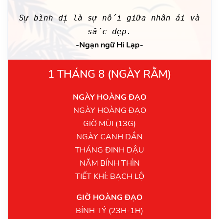
Sự bình dị là sự nối giữa nhân ái và
sắc đẹp.
-Ngạn ngữ Hi Lạp-
1 THÁNG 8 (NGÀY RẰM)
NGÀY HOÀNG ĐẠO
NGÀY HOÀNG ĐẠO
GIỜ MÙI (13G)
NGÀY CANH DẦN
THÁNG ĐINH DẬU
NĂM BÍNH THÌN
TIẾT KHÍ: BẠCH LỘ
GIỜ HOÀNG ĐẠO
BÍNH TÝ (23H-1H)