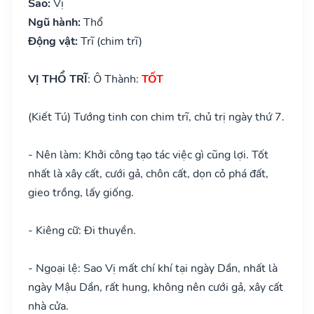
Sao:
Vị
Ngũ hành:
Thổ
Động vật:
Trĩ (chim trĩ)
VỊ THỔ TRĨ
: Ô Thành:
TỐT
(Kiết Tú) Tướng tinh con chim trĩ, chủ trị ngày thứ 7.
- Nên làm: Khởi công tạo tác việc gì cũng lợi. Tốt
nhất là xây cất, cưới gả, chôn cất, dọn cỏ phá đất,
gieo trồng, lấy giống.
- Kiêng cữ: Đi thuyền.
- Ngoại lệ: Sao Vị mất chí khí tại ngày Dần, nhất là
ngày Mậu Dần, rất hung, không nên cưới gả, xây cất
nhà cửa.