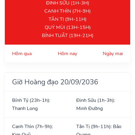
ĐINH SỬU (1H-3H)
CANH THÌN (7H-9H)
TÂN TỊ (9H-11H)
QUÝ MÙI (13H-15H)
BÍNH TUẤT (19H-21H)
Hôm qua
Hôm nay
Ngày mai
Giờ Hoàng đạo 20/09/2036
Bính Tý (23h-1h):
Đinh Sửu (1h-3h):
Thanh Long
Minh Đường
Canh Thìn (7h-9h):
Tân Tị (9h-11h): Bảo
Kim Quỹ
Quang