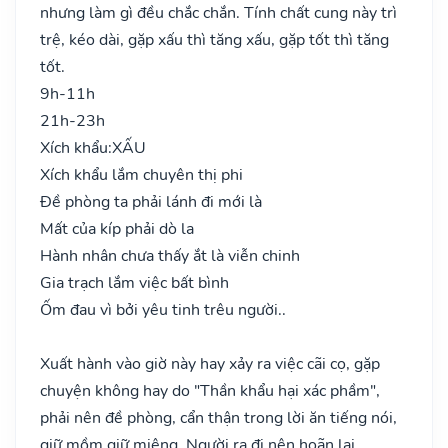
nhưng làm gì đều chắc chắn. Tính chất cung này trì
trệ, kéo dài, gặp xấu thì tăng xấu, gặp tốt thì tăng
tốt.
9h-11h
21h-23h
Xích khẩu:
XẤU
Xích khẩu lắm chuyên thị phi
Đề phòng ta phải lánh đi mới là
Mất của kíp phải dò la
Hành nhân chưa thấy ắt là viễn chinh
Gia trạch lắm việc bất bình
Ốm đau vì bởi yêu tinh trêu người..
Xuất hành vào giờ này hay xảy ra việc cãi cọ, gặp
chuyện không hay do "Thần khẩu hại xác phầm",
phải nên đề phòng, cẩn thận trong lời ăn tiếng nói,
giữ mồm giữ miệng. Người ra đi nên hoãn lại.