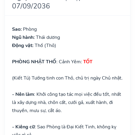
07/09/2036
Sao:
Phòng
Ngũ hành:
Thái dương
Động vật:
Thố (Thỏ)
PHÒNG NHẬT THỐ
: Cảnh Yêm:
TỐT
(Kiết Tú) Tướng tinh con Thỏ, chủ trị ngày Chủ nhật.
- Nên làm
: Khởi công tạo tác mọi việc đều tốt, nhất
là xây dựng nhà, chôn cất, cưới gả, xuất hành, đi
thuyền, mưu sự, cắt áo.
- Kiêng cữ
: Sao Phòng là Đại Kiết Tinh, không kỵ
việc gì cả.