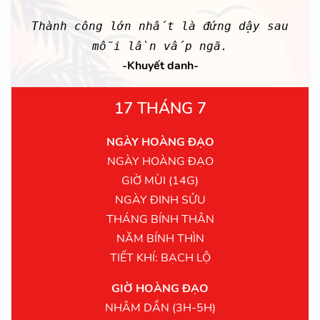
Thành công lớn nhất là đứng dậy sau
mỗi lần vấp ngã.
-Khuyết danh-
17 THÁNG 7
NGÀY HOÀNG ĐẠO
NGÀY HOÀNG ĐẠO
GIỜ MÙI (14G)
NGÀY ĐINH SỬU
THÁNG BÍNH THÂN
NĂM BÍNH THÌN
TIẾT KHÍ: BẠCH LỘ
GIỜ HOÀNG ĐẠO
NHÂM DẦN (3H-5H)