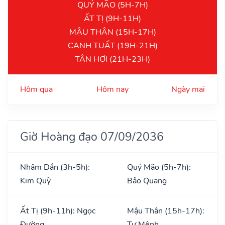
QUÝ MÃO (5H-7H)
ẤT TỊ (9H-11H)
MẬU THÂN (15H-17H)
CANH TUẤT (19H-21H)
TÂN HỢI (21H-23H)
Hôm qua
Hôm nay
Ngày mai
Giờ Hoàng đạo 07/09/2036
Nhâm Dần (3h-5h):
Quý Mão (5h-7h):
Kim Quỹ
Bảo Quang
Ất Tị (9h-11h): Ngọc
Mậu Thân (15h-17h):
Đường
Tư Mệnh