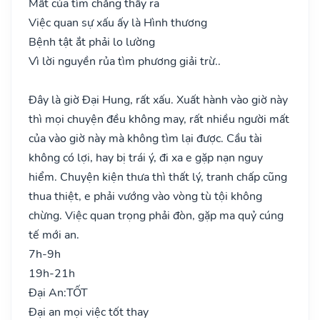
Mất của tìm chẳng thấy ra
Việc quan sự xấu ấy là Hình thương
Bệnh tật ắt phải lo lường
Vì lời nguyền rủa tìm phương giải trừ..
Đây là giờ Đại Hung, rất xấu. Xuất hành vào giờ này
thì mọi chuyện đều không may, rất nhiều người mất
của vào giờ này mà không tìm lại được. Cầu tài
không có lợi, hay bị trái ý, đi xa e gặp nạn nguy
hiểm. Chuyện kiện thưa thì thất lý, tranh chấp cũng
thua thiệt, e phải vướng vào vòng tù tội không
chừng. Việc quan trọng phải đòn, gặp ma quỷ cúng
tế mới an.
7h-9h
19h-21h
Đại An:
TỐT
Đại an mọi việc tốt thay