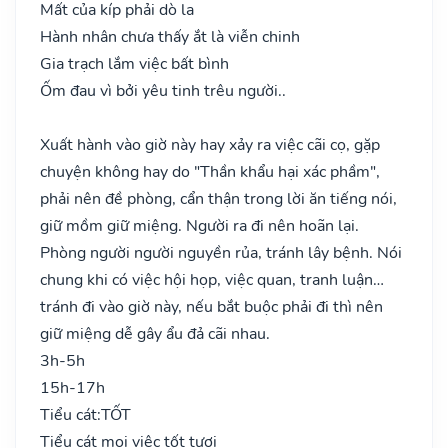
Mất của kíp phải dò la
Hành nhân chưa thấy ắt là viễn chinh
Gia trạch lắm việc bất bình
Ốm đau vì bởi yêu tinh trêu người..
Xuất hành vào giờ này hay xảy ra việc cãi cọ, gặp
chuyện không hay do "Thần khẩu hại xác phầm",
phải nên đề phòng, cẩn thận trong lời ăn tiếng nói,
giữ mồm giữ miệng. Người ra đi nên hoãn lại.
Phòng người người nguyền rủa, tránh lây bệnh. Nói
chung khi có việc hội họp, việc quan, tranh luận…
tránh đi vào giờ này, nếu bắt buộc phải đi thì nên
giữ miệng dễ gây ẩu đả cãi nhau.
3h-5h
15h-17h
Tiểu cát:
TỐT
Tiểu cát mọi việc tốt tươi