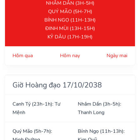
NHÂM DẦN (3H-5H)
QUÝ MÃO (5H-7H)
BÍNH NGỌ (11H-13H)
ĐINH MÙI (13H-15H)
KỶ DẬU (17H-19H)
Hôm qua
Hôm nay
Ngày mai
Giờ Hoàng đạo 17/10/2038
Canh Tý (23h-1h): Tư
Nhâm Dần (3h-5h):
Mệnh
Thanh Long
Quý Mão (5h-7h):
Bính Ngọ (11h-13h):
Minh Đường
Kim Quỹ