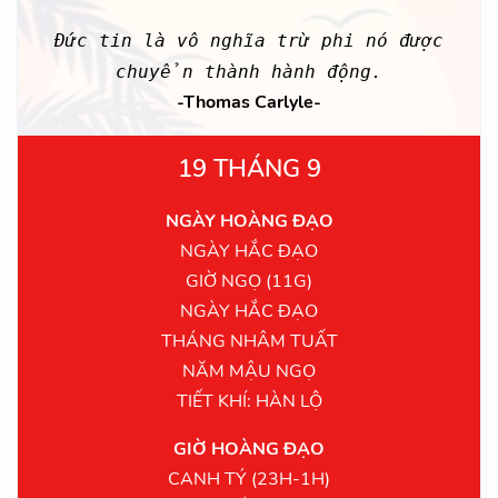
Đức tin là vô nghĩa trừ phi nó được
chuyển thành hành động.
-Thomas Carlyle-
19 THÁNG 9
NGÀY HOÀNG ĐẠO
NGÀY HẮC ĐẠO
GIỜ NGỌ (11G)
NGÀY HẮC ĐẠO
THÁNG NHÂM TUẤT
NĂM MẬU NGỌ
TIẾT KHÍ: HÀN LỘ
GIỜ HOÀNG ĐẠO
CANH TÝ (23H-1H)