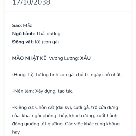
17/10/2038
Sao:
Mão
Ngũ hành:
Thái dương
Động vật:
Kê (con gà)
MÃO NHẬT KÊ
: Vương Lương:
XẤU
(Hung Tú) Tướng tinh con gà, chủ trị ngày chủ nhật.
-
Nên làm: Xây dựng, tạo tác.
-
Kiêng cữ: Chôn cất (đại kỵ), cưới gả, trổ cửa dựng
cửa, khai ngòi phóng thủy, khai trương, xuất hành,
đóng giường lót giường. Các việc khác cũng không
hay.