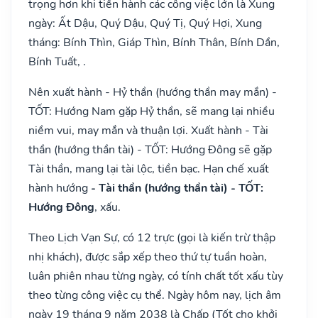
trọng hơn khi tiến hành các công việc lớn là Xung
ngày: Ất Dậu, Quý Dậu, Quý Tị, Quý Hợi, Xung
tháng: Bính Thìn, Giáp Thìn, Bính Thân, Bính Dần,
Bính Tuất, .
Nên xuất hành - Hỷ thần (hướng thần may mắn) -
TỐT: Hướng Nam gặp Hỷ thần, sẽ mang lại nhiều
niềm vui, may mắn và thuận lợi. Xuất hành - Tài
thần (hướng thần tài) - TỐT: Hướng Đông sẽ gặp
Tài thần, mang lại tài lộc, tiền bạc. Hạn chế xuất
hành hướng
- Tài thần (hướng thần tài) - TỐT:
Hướng Đông
, xấu.
Theo Lịch Vạn Sự, có 12 trực (gọi là kiến trừ thập
nhị khách), được sắp xếp theo thứ tự tuần hoàn,
luân phiên nhau từng ngày, có tính chất tốt xấu tùy
theo từng công việc cụ thể. Ngày hôm nay, lịch âm
ngày 19 tháng 9 năm 2038 là Chấp (Tốt cho khởi